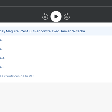
bey Maguire, c'est lui ! Rencontre avec Damien Witecka
e 6
e 5
e 4
e 3
s créatrices de la VF !
e 2
e 1
e Mektoub My Love arrive enfin ! Rencontre avec Shaïn Boumedine et Sal