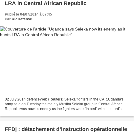
LRA in Central African Republic
Publié le 04/07/2014 à 07:45
Par
RP Defense
02 July 2014 defenceWeb (Reuters) Seleka fighters in the CAR.Uganda's
army said on Tuesday the mainly Muslim Seleka group in Central African
Republic was now its enemy as the fighters were "in bed" with the Lord's
Resistance Army (LRA) rebels they are...
FFDj : détachement d’instruction opérationnelle