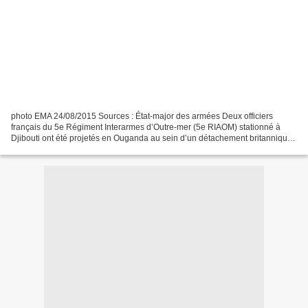
photo EMA 24/08/2015 Sources : État-major des armées Deux officiers
français du 5e Régiment Interarmes d’Outre-mer (5e RIAOM) stationné à
Djibouti ont été projetés en Ouganda au sein d’un détachement britannique
afin de contribuer à l’exercice de synthèse...