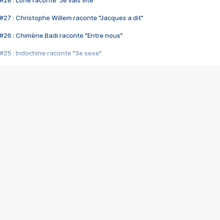
28 : Lorie raconte "Je vais vite"
#27 : Christophe Willem raconte "Jacques a dit"
#26 : Chimène Badi raconte "Entre nous"
#25 : Indochine raconte "3e sexe"
#24 : Zaho raconte "C'est chelou"
#23 : Patrick Bruel raconte "Au café des délices"
#22 : Kyo raconte "Le chemin"
#21 : Nolwenn Leroy raconte "Cassé"
#20 : Patrick Hernandez raconte "Born to be alive"
#19 : Lorie raconte "Près de moi"
#18 : Michael Jones raconte "A nos actes manqués" (avec Jean-Jacque
#17 : Khaled raconte "Aïcha"
#16 : Corneille raconte "Parce qu'on vient de loin"