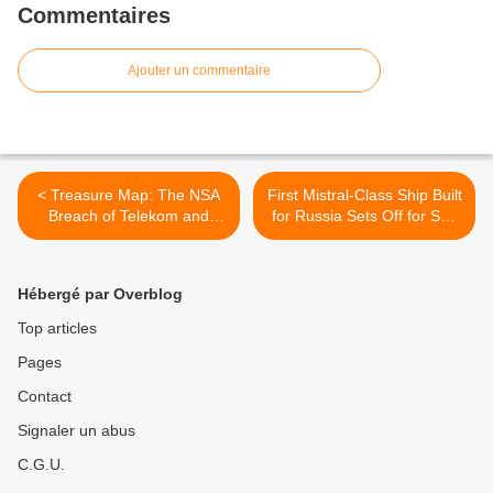
Commentaires
Ajouter un commentaire
< Treasure Map: The NSA
First Mistral-Class Ship Built
Breach of Telekom and
for Russia Sets Off for Sea
Other German Firms
Trials: Reports >
Hébergé par Overblog
Top articles
Pages
Contact
Signaler un abus
C.G.U.