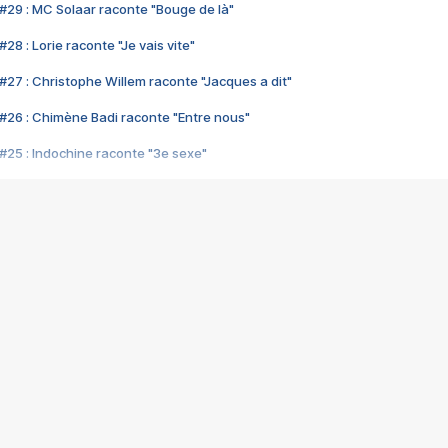
#29 : MC Solaar raconte "Bouge de là"
28 : Lorie raconte "Je vais vite"
#27 : Christophe Willem raconte "Jacques a dit"
#26 : Chimène Badi raconte "Entre nous"
#25 : Indochine raconte "3e sexe"
#24 : Zaho raconte "C'est chelou"
#23 : Patrick Bruel raconte "Au café des délices"
#22 : Kyo raconte "Le chemin"
#21 : Nolwenn Leroy raconte "Cassé"
#20 : Patrick Hernandez raconte "Born to be alive"
#19 : Lorie raconte "Près de moi"
#18 : Michael Jones raconte "A nos actes manqués" (avec Jean-Jacque
#17 : Khaled raconte "Aïcha"