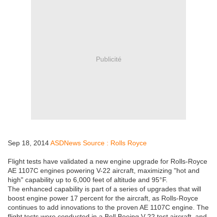
Publicité
Sep 18, 2014
ASDNews Source : Rolls Royce
Flight tests have validated a new engine upgrade for Rolls-Royce
AE 1107C engines powering V-22 aircraft, maximizing "hot and
high" capability up to 6,000 feet of altitude and 95°F.
The enhanced capability is part of a series of upgrades that will
boost engine power 17 percent for the aircraft, as Rolls-Royce
continues to add innovations to the proven AE 1107C engine. The
flight tests were conducted in a Bell Boeing V-22 test aircraft, and