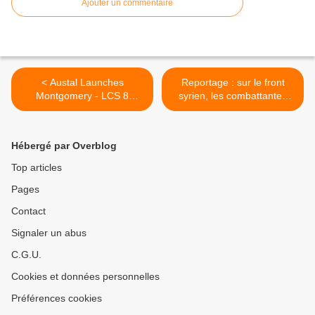
Ajouter un commentaire
< Austal Launches
Reportage : sur le front
Montgomery - LCS 8
syrien, les combattantes
Second of Austal's Ten-Ship
kurdes affrontent l'EIIL >
Littoral Combat Ship
contract
Hébergé par Overblog
Top articles
Pages
Contact
Signaler un abus
C.G.U.
Cookies et données personnelles
Préférences cookies