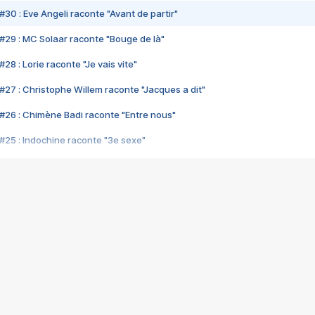
#30 : Eve Angeli raconte "Avant de partir"
#29 : MC Solaar raconte "Bouge de là"
28 : Lorie raconte "Je vais vite"
#27 : Christophe Willem raconte "Jacques a dit"
#26 : Chimène Badi raconte "Entre nous"
#25 : Indochine raconte "3e sexe"
#24 : Zaho raconte "C'est chelou"
#23 : Patrick Bruel raconte "Au café des délices"
#22 : Kyo raconte "Le chemin"
#21 : Nolwenn Leroy raconte "Cassé"
#20 : Patrick Hernandez raconte "Born to be alive"
#19 : Lorie raconte "Près de moi"