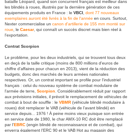
bataille Léopard, quand son concurrent français est meilleur dans
les blindés à roues, illustrés par la dernière génération de ces
équipements produits en France : le
VBCI
,
dont 77 nouveaux
exemplaires auront été livrés à la fin de l'année
en cours. Surtout,
Nexter commercialise un
canon d'artillerie de 155 mm monté sur
roue
, le
Caesar
, qui connaît un succès discret mais bien réel à
l'exportation.
Contrat Scorpion
Le problème, pour les deux industriels, qui se trouvent tous deux
en deçà de la taille critique (moins de 800 millions d'euros de
chiffre d'affaires pour chacun en 2013), vient de la réduction des
budgets, donc des marchés de leurs armées nationales
respectives. Or, un contrat important se profile pour l'industriel
français : celui du nouveau système de combat modulaire de
l'armée de terre,
Scorpion
. Considérablement réduit par rapport
aux prévisions initiales, il prévoit le remplacement de véhicules de
combat à bout de souffle : le
VBMR
(véhicule blindé modulaire à
roues) doit remplacer le VAB (véhicule de l'avant blindé) en
service depuis... 1976 ! À peine moins vieux puisque son entrée
en service date de 1980, le char AMX-10 RC doit être remplacé
par l'
EBRC
(engin blindé de reconnaissance et de combat), qui
enverra également l'ERC 90 et le VAB Hot au magasin des