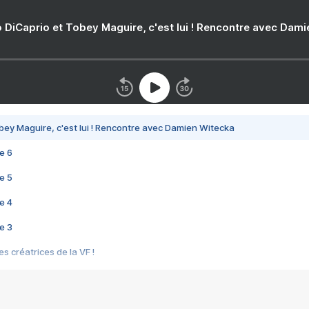
 DiCaprio et Tobey Maguire, c'est lui ! Rencontre avec Dam
bey Maguire, c'est lui ! Rencontre avec Damien Witecka
e 6
e 5
e 4
e 3
s créatrices de la VF !
e 2
e 1