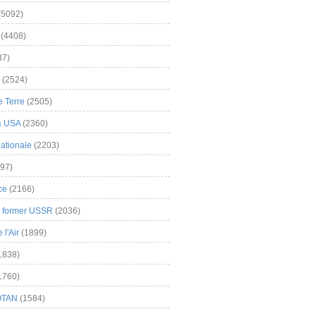
(5092)
(4408)
37)
(2524)
 Terre
(2505)
& USA
(2360)
ationale
(2203)
97)
ce
(2166)
& former USSR
(2036)
l'Air
(1899)
1838)
1760)
OTAN
(1584)