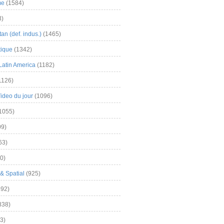
me
(1584)
3)
an (def. indus.)
(1465)
tique
(1342)
Latin America
(1182)
1126)
Video du jour
(1096)
1055)
9)
63)
0)
& Spatial
(925)
92)
838)
3)