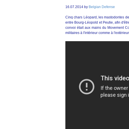
16.07.2014 by
Belgian Defense
Cinq chars Léopard, les mastodontes de
entre Bourg-Léopold et Peutie, afin d'être
convoi était aux mains du Movement Cont
militaires à l'intérieur comme à l'extérieu