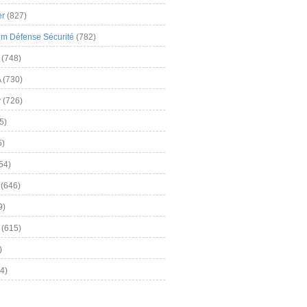
er
(827)
m Défense Sécurité
(782)
(748)
A
(730)
y
(726)
5)
5)
54)
(646)
9)
(615)
)
4)