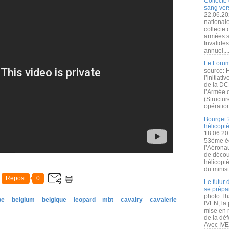
Collecte 
sang vers
22.06.20
nationale
collecte
armées s
Invalide
annuel,..
Le Forum
source: 
l’initiat
de la DC
l’Armée 
(Structur
opération
Bourget 
hélicopt
18.06.20
53ème éd
l’Aérona
de découv
hélicopt
du minist
Repost
0
Le futur
se prépa
photo Th
pe
belgium
belgique
leopard
mbt
cavalry
cavalerie
IVEN, la 
mise en r
de la dé
Avec IVEN