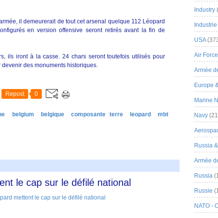
Industry
l'armée, il demeurerait de tout cet arsenal quelque 112 Léopard
Industrie
nfigurés en version offensive seront retirés avant la fin de
USA
(37
Air Force
, ils iront à la casse. 24 chars seront toutefois utilisés pour
ur devenir des monuments historiques.
Armée de
Europe 
Repost
0
Marine N
pe
belgium
belgique
composante terre
leopard
mbt
Navy
(21
Aerospa
Russia 
Armée de 
Russia
(
t le cap sur le défilé national
Russie
(
NATO - 