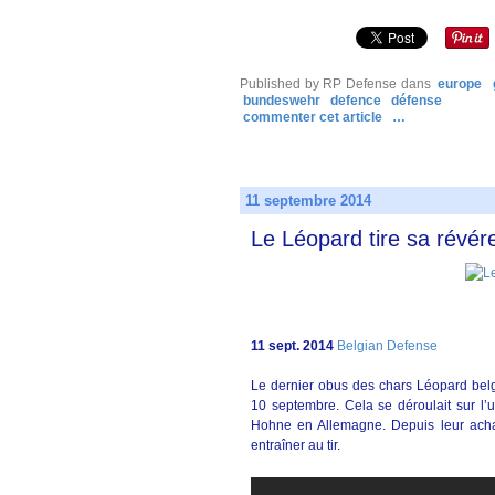
Published by RP Defense
dans
europe
bundeswehr
defence
défense
commenter cet article
…
11 septembre 2014
Le Léopard tire sa révér
11 sept. 2014
Belgian Defense
Le dernier obus des chars Léopard belg
10 septembre. Cela se déroulait sur l
Hohne en Allemagne. Depuis leur achat
entraîner au tir.