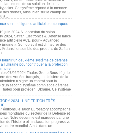
e lancement de sa solution de lutte anti-
kyjacker. Ce système répond à la menace
te des drones, aussi bien sur le champ de
u’à...
nce son intelligence artificielle embarquée
 19 juin 2024 À l’occasion du salon
ry 2024, Safran Electronics & Defense lance
gence artificielle ACE, pour « Advanced
 Engine ». Son objectif est d’intégrer des
s IA dans l’ensemble des produits de Safran
cs...
a fournir un deuxième système de défense
à l’Ukraine pour contribuer à la protection
rritoire
ales 07/06/2024 Thales Group Sous l’égide
ère des Armées français, le ministère de la
ukrainien a signé un contrat pour la
re d’un second système complet de défense
 Thales pour protéger l’Ukraine. Ce système
ORY 2024 : UNE ÉDITION TRÈS
UE
7 éditions, le salon Eurosatory accompagne
tions mondiales du secteur de la Défense et
curité. Notre décennie est marquée par une
ion de l’histoire et l’instauration progressive
el ordre mondial. Ainsi, dans un...