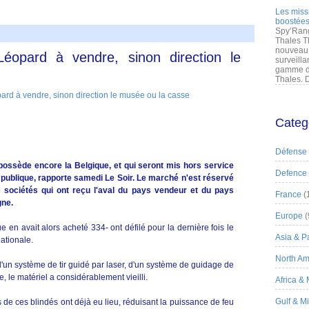
Les miss
boostées
Spy’Rang
Thales T
nouveau 
éopard à vendre, sinon direction le
surveilla
gamme de
Thales. D
Categ
Défense
ossède encore la Belgique, et qui seront mis hors service
Defence
e publique, rapporte samedi Le Soir. Le marché n'est réservé
s sociétés qui ont reçu l'aval du pays vendeur et du pays
France
(
gne.
Europe
(
 en avait alors acheté 334- ont défilé pour la dernière fois le
Asia & Pa
nationale.
North Am
d'un système de tir guidé par laser, d'un système de guidage de
ue, le matériel a considérablement vieilli.
Africa &
Gulf & M
de ces blindés ont déjà eu lieu, réduisant la puissance de feu