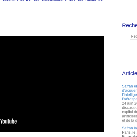
Reche
Articl
Safran e
d’acquéri
l’intelli
l’aérospa
24 juin 
discussi
capital d
artificie
et de la 
Safran l
Paris, le
Eurosato