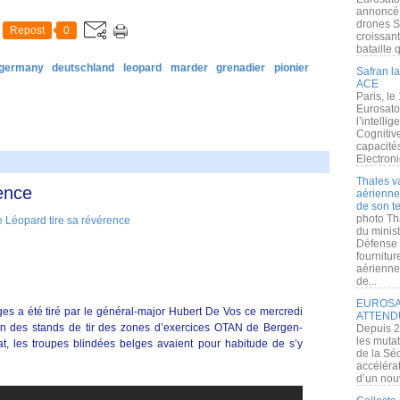
annoncé l
drones S
Repost
0
croissan
bataille q
germany
deutschland
leopard
marder
grenadier
pionier
Safran la
ACE
Paris, le
Eurosato
l’intelli
Cognitive
capacité
Electroni
Thales v
ence
aérienne 
de son te
photo Th
du minist
Défense 
fournitu
aérienne
de...
EUROSAT
es a été tiré par le général-major Hubert De Vos ce mercredi
ATTEND
’un des stands de tir des zones d’exercices OTAN de Bergen-
Depuis 2
les muta
, les troupes blindées belges avaient pour habitude de s’y
de la Sé
accélérat
d’un nouv