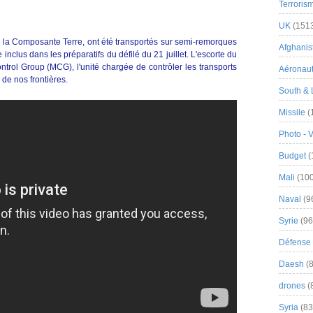
Terroris
UK
(151
 la Composante Terre, ont été transportés sur semi-remorques
Afghanist
 inclus dans les préparatifs du défilé du 21 juillet. L'escorte du
rol Group (MCG), l'unité chargée de contrôler les transports
Aéronau
r de nos frontières.
South & 
Missile
(
Photo - 
Budget
(
Mali
(100
Naval
(9
Syrie
(96
Défense 
Daesh
(8
drones
(
Syria
(83