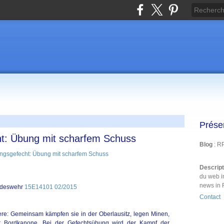
Prése
t: Übung mit scharfem Schuss
Blog
: R
Descrip
du web i
news in 
undeswehr
15E14101 02/2015
Contact
ere: Gemeinsam kämpfen sie in der Oberlausitz, legen Minen,
r Bordkanone. Bei der Gefechtsübung wird der Kampf der