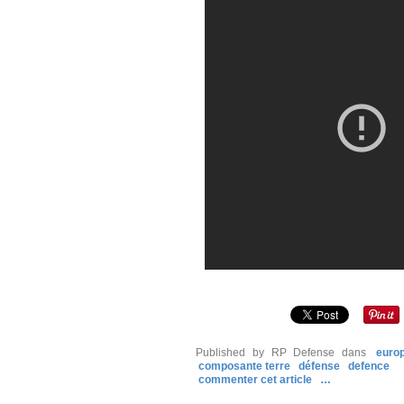
Published by RP Defense
dans
euro
composante terre
défense
defence
commenter cet article
…