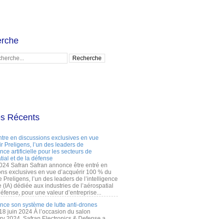
rche
es Récents
ntre en discussions exclusives en vue
r Preligens, l’un des leaders de
gence artificielle pour les secteurs de
tial et de la défense
2024 Safran Safran annonce être entré en
ons exclusives en vue d’acquérir 100 % du
e Preligens, l’un des leaders de l’intelligence
lle (IA) dédiée aux industries de l’aérospatial
défense, pour une valeur d’entreprise...
ance son système de lutte anti-drones
 18 juin 2024 À l’occasion du salon
ry 2024, Safran Electronics & Defense a