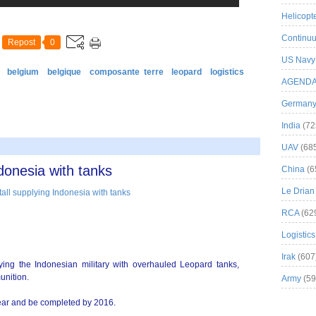
Helicopt
Continuu
Repost
0
US Navy
belgium
belgique
composante terre
leopard
logistics
AGEND
German
India
(72
UAV
(68
donesia with tanks
China
(6
Le Drian
RCA
(62
Logistics
Irak
(607
ing the Indonesian military with overhauled Leopard tanks,
unition.
Army
(59
 year and be completed by 2016.