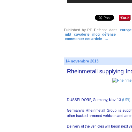
Published by RP Defense
dans
europe
mbt
cavalerie
mcg
défense
commenter cet article
…
14 novembre 2013
Rheinmetall supplying In
DUSSELDORF, Germany, Nov. 13
(UPI)
Germany's Rheinmetall Group is supply
other tracked armored vehicles and amm
Delivery of the vehicles will begin next