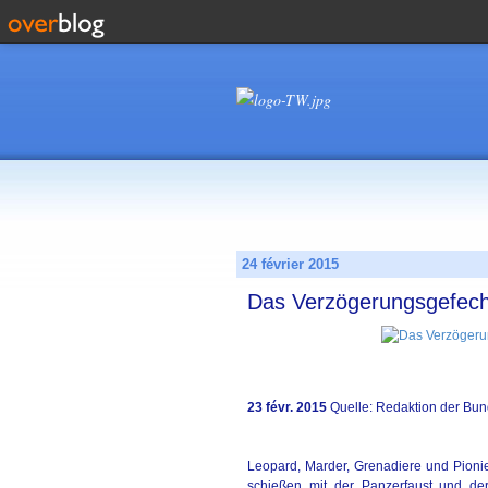
24 février 2015
Das Verzögerungsgefech
23 févr. 2015
Quelle: Redaktion der B
Leopard, Marder, Grenadiere und Pioni
schießen mit der Panzerfaust und de