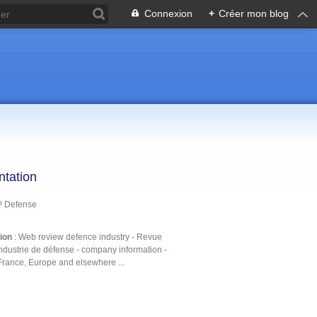
Connexion
+
Créer mon blog
ntation
P Defense
tion
: Web review defence industry - Revue
ndustrie de défense - company information -
France, Europe and elsewhere ...