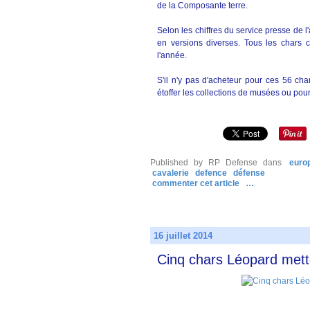
de la Composante terre.
Selon les chiffres du service presse de 
en versions diverses. Tous les chars co
l'année.
S'il n'y pas d'acheteur pour ces 56 chars
étoffer les collections de musées ou po
Published by RP Defense
dans
euro
cavalerie
defence
défense
commenter cet article
…
16 juillet 2014
Cinq chars Léopard metten