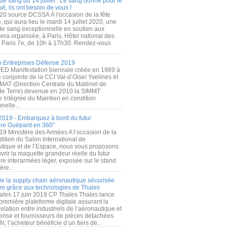
de sang du 14 juillet : Le sang donné pour le
é, ils ont besoin de vous !
20 source DCSSA À l'occasion de la fête
, qui aura lieu le mardi 14 juillet 2020, une
 de sang exceptionnelle en soutien aux
era organisée, à Paris, Hôtel national des
s Paris 7e, de 10h à 17h30. Rendez-vous
.
 Entreprises Défense 2019
FED Manifestation biennale créée en 1989 à
ive conjointe de la CCI Val-d’Oise/ Yvelines et
MAT (Direction Centrale du Matériel de
de Terre) devenue en 2010 la SIMMT
e Intégrée du Maintien en condition
nelle...
2019 - Embarquez à bord du futur
ère Guépard en 360°
19 Ministère des Armées A l’occasion de la
ition du Salon International de
utique et de l’Espace, nous vous proposons
rir la maquette grandeur réelle du futur
ère interarmées léger, exposée sur le stand
ère...
 de la supply chain aéronautique sécurisée
re grâce aux technologies de Thales
ales 17 juin 2019 CP Thales Thales lance
première plateforme digitale assurant la
elation entre industriels de l’aéronautique et
fense et fournisseurs de pièces détachées.
, l’acheteur bénéficie d’un tiers de...