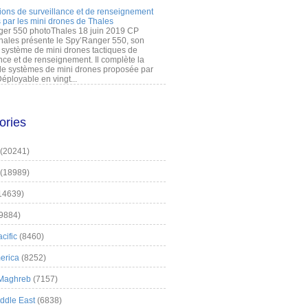
ions de surveillance et de renseignement
 par les mini drones de Thales
er 550 photoThales 18 juin 2019 CP
hales présente le Spy’Ranger 550, son
système de mini drones tactiques de
nce et de renseignement. Il complète la
 systèmes de mini drones proposée par
éployable en vingt...
ories
(20241)
(18989)
14639)
9884)
cific
(8460)
erica
(8252)
 Maghreb
(7157)
iddle East
(6838)