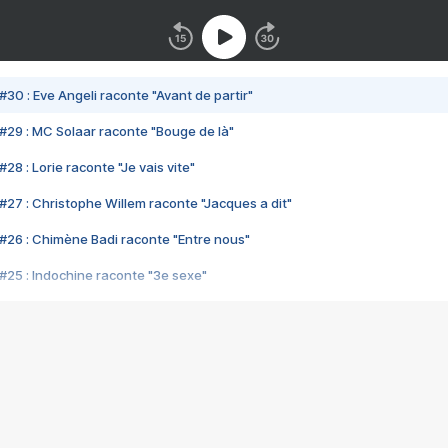
#30 : Eve Angeli raconte "Avant de partir"
#29 : MC Solaar raconte "Bouge de là"
28 : Lorie raconte "Je vais vite"
#27 : Christophe Willem raconte "Jacques a dit"
#26 : Chimène Badi raconte "Entre nous"
#25 : Indochine raconte "3e sexe"
#24 : Zaho raconte "C'est chelou"
#23 : Patrick Bruel raconte "Au café des délices"
#22 : Kyo raconte "Le chemin"
#21 : Nolwenn Leroy raconte "Cassé"