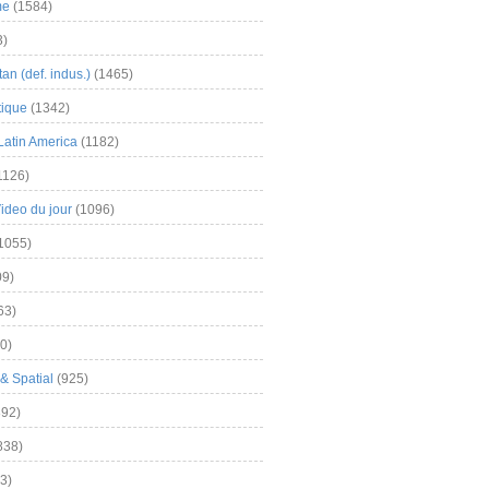
me
(1584)
3)
an (def. indus.)
(1465)
tique
(1342)
Latin America
(1182)
1126)
Video du jour
(1096)
1055)
9)
63)
0)
& Spatial
(925)
92)
838)
3)