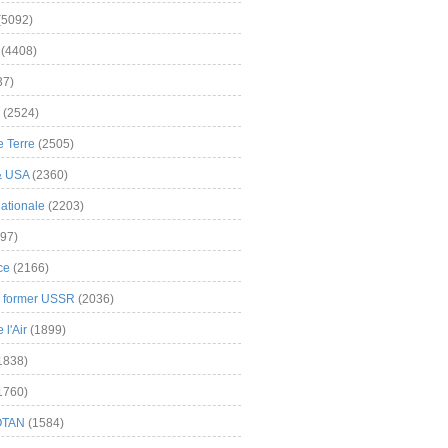
(5092)
(4408)
37)
(2524)
 Terre
(2505)
& USA
(2360)
ationale
(2203)
97)
ce
(2166)
& former USSR
(2036)
l'Air
(1899)
1838)
1760)
OTAN
(1584)