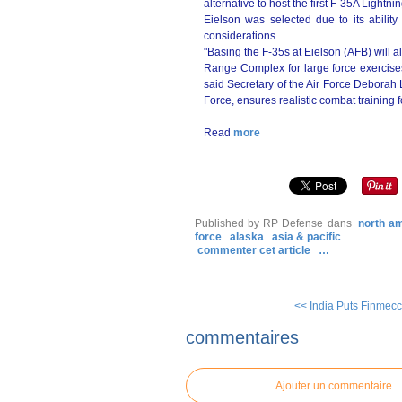
alternative to host the first
F-35A Lightning
Eielson was selected due to its abilit
considerations.
"Basing the F-35s at Eielson (AFB) will al
Range Complex for large force exercise
said Secretary of the Air Force Deborah 
Force, ensures realistic combat training 
Read
more
Published by RP Defense
dans
north a
force
alaska
asia & pacific
commenter cet article
…
<< India Puts Finmecc
commentaires
Ajouter un commentaire