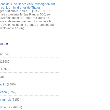
ions de surveillance et de renseignement
 par les mini drones de Thales
er 550 photoThales 18 juin 2019 CP
hales présente le Spy’Ranger 550, son
système de mini drones tactiques de
nce et de renseignement. Il complète la
 systèmes de mini drones proposée par
éployable en vingt...
ories
(20241)
(18989)
14639)
9884)
cific
(8460)
erica
(8252)
 Maghreb
(7157)
iddle East
(6838)