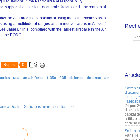
 II
squadrons in the Pacific area of responsibility.
y to support the mission, economic factors and environmental
low the Air Force the capability of using the Joint Pacific Alaska
s using a multitude of ranges and maneuver areas in Alaska,"
Reche
Lee James. "This, combined with the largest airspace in the Air
for the DOD."
Repost
0
Articl
merica
usa
us air force
f-35a
f-35
defence
défense
air
Safran e
d’acquéri
l’intelli
l’aérospa
24 juin 
anica Deals...
Sanctions antirusses: les... >>
discussi
capital d
artificie
et de la 
Safran l
Paris, le
Eurosato