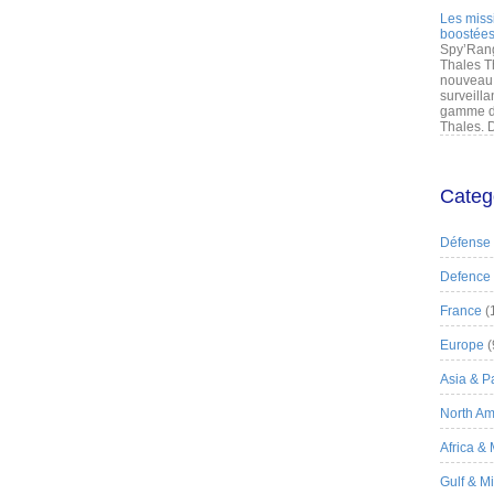
Les miss
boostées
Spy’Rang
Thales T
nouveau 
surveilla
gamme de
Thales. D
Categ
Défense
Defence
France
(
Europe
(
Asia & Pa
North Am
Africa &
Gulf & M