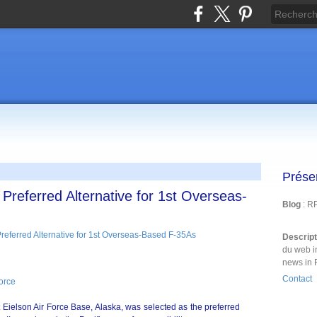
Prése
Preferred Alternative for 1st Overseas-
Blog
: R
Descrip
du web i
news in 
Contact
orce
t Eielson Air Force Base, Alaska, was selected as the preferred