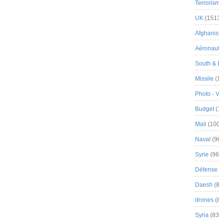
Terroris
UK
(151
Afghanist
Aéronau
South & 
Missile
(
Photo - 
Budget
(
Mali
(100
Naval
(9
Syrie
(96
Défense 
Daesh
(8
drones
(
Syria
(83