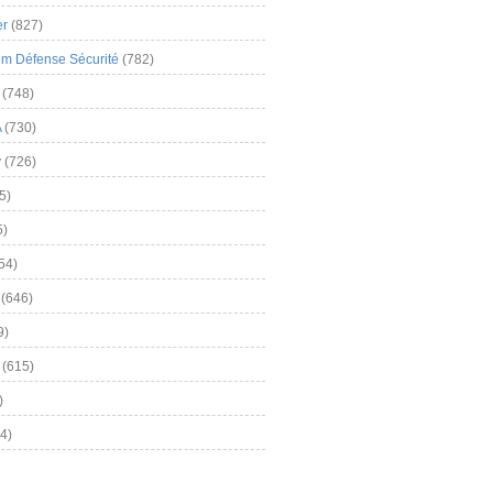
er
(827)
m Défense Sécurité
(782)
(748)
A
(730)
y
(726)
5)
5)
54)
(646)
9)
(615)
)
4)