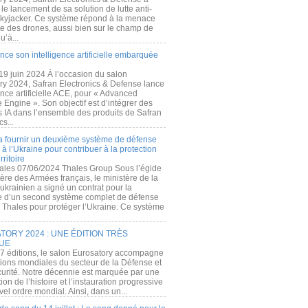
e lancement de sa solution de lutte anti-
kyjacker. Ce système répond à la menace
te des drones, aussi bien sur le champ de
u’à...
nce son intelligence artificielle embarquée
 19 juin 2024 À l’occasion du salon
ry 2024, Safran Electronics & Defense lance
gence artificielle ACE, pour « Advanced
 Engine ». Son objectif est d’intégrer des
s IA dans l’ensemble des produits de Safran
cs...
a fournir un deuxième système de défense
à l’Ukraine pour contribuer à la protection
rritoire
ales 07/06/2024 Thales Group Sous l’égide
ère des Armées français, le ministère de la
ukrainien a signé un contrat pour la
re d’un second système complet de défense
 Thales pour protéger l’Ukraine. Ce système
ORY 2024 : UNE ÉDITION TRÈS
UE
7 éditions, le salon Eurosatory accompagne
tions mondiales du secteur de la Défense et
curité. Notre décennie est marquée par une
ion de l’histoire et l’instauration progressive
el ordre mondial. Ainsi, dans un...