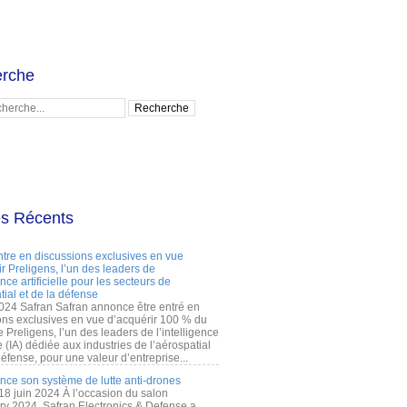
rche
es Récents
ntre en discussions exclusives en vue
r Preligens, l’un des leaders de
gence artificielle pour les secteurs de
tial et de la défense
2024 Safran Safran annonce être entré en
ons exclusives en vue d’acquérir 100 % du
e Preligens, l’un des leaders de l’intelligence
lle (IA) dédiée aux industries de l’aérospatial
défense, pour une valeur d’entreprise...
ance son système de lutte anti-drones
 18 juin 2024 À l’occasion du salon
ry 2024, Safran Electronics & Defense a