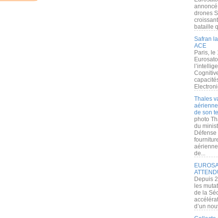
annoncé l
drones S
croissan
bataille q
Safran la
ACE
Paris, le
Eurosato
l’intelli
Cognitive
capacité
Electroni
Thales v
aérienne 
de son te
photo Th
du minist
Défense 
fournitu
aérienne
de...
EUROSAT
ATTEND
Depuis 2
les muta
de la Sé
accélérat
d’un nouv