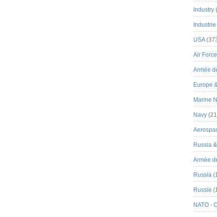
Industry
Industrie
USA
(37
Air Force
Armée de
Europe 
Marine N
Navy
(21
Aerospa
Russia 
Armée de 
Russia
(
Russie
(
NATO - 