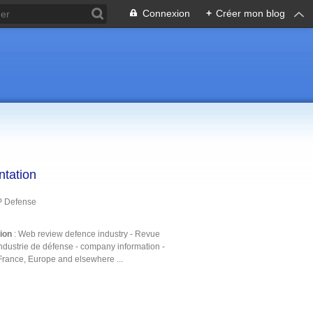
Connexion
+
Créer mon blog
ntation
P Defense
tion
: Web review defence industry - Revue
ndustrie de défense - company information -
France, Europe and elsewhere ...