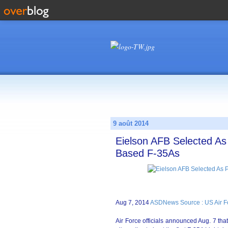
9 août 2014
Eielson AFB Selected As 
Based F-35As
Aug 7, 2014
ASDNews Source : US Air F
Air Force officials announced Aug. 7 tha