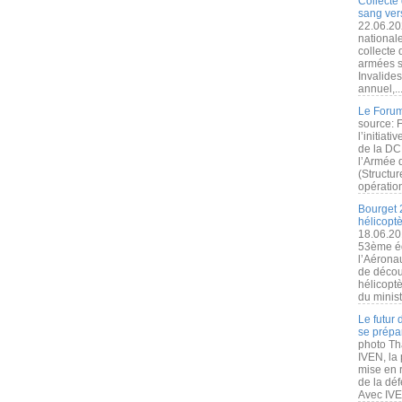
Collecte 
sang vers
22.06.20
nationale
collecte
armées s
Invalide
annuel,..
Le Forum
source: 
l’initiat
de la DC
l’Armée 
(Structur
opération
Bourget 
hélicopt
18.06.20
53ème éd
l’Aérona
de découv
hélicopt
du minist
Le futur
se prépa
photo Th
IVEN, la 
mise en r
de la dé
Avec IVEN