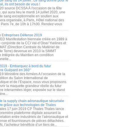
de sang du 14 juillet : Le sang donné pour le
é, ils ont besoin de vous !
20 source DCSSA À l'occasion de la fête
, qui aura lieu le mardi 14 juillet 2020, une
 de sang exceptionnelle en soutien aux
era organisée, à Paris, Hôtel national des
s Paris 7e, de 10h à 17h30. Rendez-vous
.
 Entreprises Défense 2019
FED Manifestation biennale créée en 1989 à
ive conjointe de la CCI Val-d’Oise/ Yvelines et
MAT (Direction Centrale du Matériel de
de Terre) devenue en 2010 la SIMMT
e Intégrée du Maintien en condition
nelle...
2019 - Embarquez à bord du futur
ère Guépard en 360°
19 Ministère des Armées A l’occasion de la
ition du Salon International de
utique et de l’Espace, nous vous proposons
rir la maquette grandeur réelle du futur
ère interarmées léger, exposée sur le stand
ère...
 de la supply chain aéronautique sécurisée
re grâce aux technologies de Thales
ales 17 juin 2019 CP Thales Thales lance
première plateforme digitale assurant la
elation entre industriels de l’aéronautique et
fense et fournisseurs de pièces détachées.
, l’acheteur bénéficie d’un tiers de...