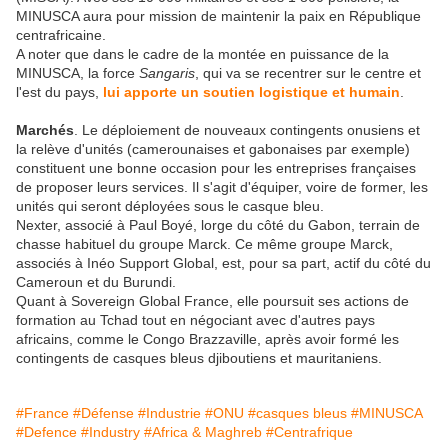
MINUSCA aura pour mission de maintenir la paix en République
centrafricaine.
A noter que dans le cadre de la montée en puissance de la
MINUSCA, la force
Sangaris
, qui va se recentrer sur le centre et
l'est du pays,
lui apporte un soutien logistique et humain
.
Marchés
. Le déploiement de nouveaux contingents onusiens et
la relève d'unités (camerounaises et gabonaises par exemple)
constituent une bonne occasion pour les entreprises françaises
de proposer leurs services. Il s'agit d'équiper, voire de former, les
unités qui seront déployées sous le casque bleu.
Nexter, associé à Paul Boyé, lorge du côté du Gabon, terrain de
chasse habituel du groupe Marck. Ce même groupe Marck,
associés à Inéo Support Global, est, pour sa part, actif du côté du
Cameroun et du Burundi.
Quant à Sovereign Global France, elle poursuit ses actions de
formation au Tchad tout en négociant avec d'autres pays
africains, comme le Congo Brazzaville, après avoir formé les
contingents de casques bleus djiboutiens et mauritaniens.
#France
#Défense
#Industrie
#ONU
#casques bleus
#MINUSCA
#Defence
#Industry
#Africa & Maghreb
#Centrafrique