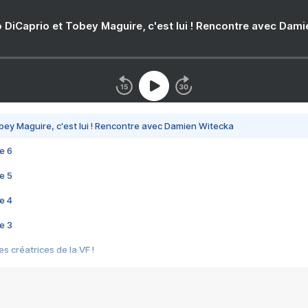
 DiCaprio et Tobey Maguire, c'est lui ! Rencontre avec Dam
bey Maguire, c'est lui ! Rencontre avec Damien Witecka
e 6
e 5
e 4
e 3
s créatrices de la VF !
e 2
e 1