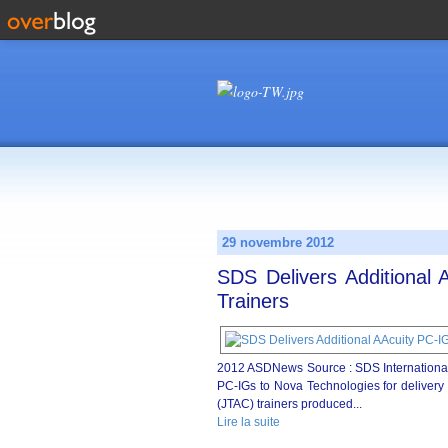
29 novembre 2012
SDS Delivers Additional
Trainers
2012 ASDNews Source : SDS International 
PC-IGs to Nova Technologies for delivery 
(JTAC) trainers produced...
Lire la suite