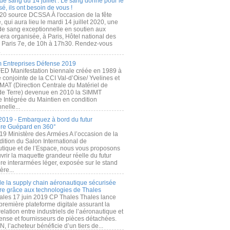
de sang du 14 juillet : Le sang donné pour le
é, ils ont besoin de vous !
20 source DCSSA À l'occasion de la fête
, qui aura lieu le mardi 14 juillet 2020, une
 de sang exceptionnelle en soutien aux
era organisée, à Paris, Hôtel national des
s Paris 7e, de 10h à 17h30. Rendez-vous
.
 Entreprises Défense 2019
FED Manifestation biennale créée en 1989 à
ive conjointe de la CCI Val-d’Oise/ Yvelines et
MAT (Direction Centrale du Matériel de
de Terre) devenue en 2010 la SIMMT
e Intégrée du Maintien en condition
nelle...
2019 - Embarquez à bord du futur
ère Guépard en 360°
19 Ministère des Armées A l’occasion de la
ition du Salon International de
utique et de l’Espace, nous vous proposons
rir la maquette grandeur réelle du futur
ère interarmées léger, exposée sur le stand
ère...
 de la supply chain aéronautique sécurisée
re grâce aux technologies de Thales
ales 17 juin 2019 CP Thales Thales lance
première plateforme digitale assurant la
elation entre industriels de l’aéronautique et
fense et fournisseurs de pièces détachées.
, l’acheteur bénéficie d’un tiers de...