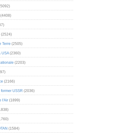
(5092)
(4408)
37)
(2524)
 Terre
(2505)
& USA
(2360)
ationale
(2203)
97)
ce
(2166)
& former USSR
(2036)
l'Air
(1899)
1838)
1760)
OTAN
(1584)