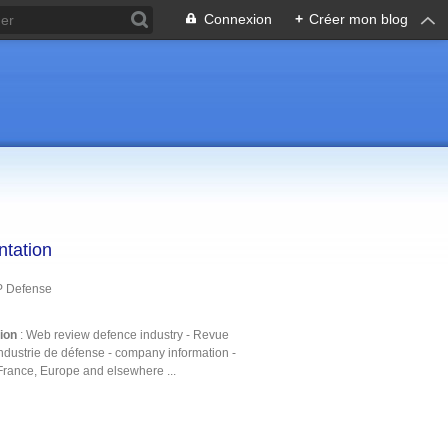
Connexion
+
Créer mon blog
ntation
P Defense
tion
: Web review defence industry - Revue
ndustrie de défense - company information -
France, Europe and elsewhere ...