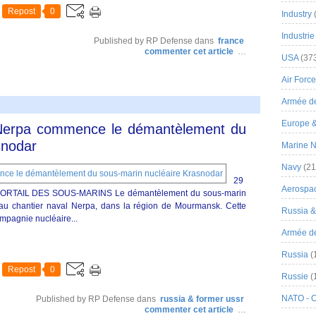
Repost
0
Industry
Industrie
Published by RP Defense
dans
france
commenter cet article
…
USA
(37
Air Force
Armée de
Europe 
 Nerpa commence le démantèlement du
snodar
Marine N
Navy
(21
29
Aerospa
 PORTAIL DES SOUS-MARINS Le démantèlement du sous-marin
u chantier naval Nerpa, dans la région de Mourmansk. Cette
Russia 
mpagnie nucléaire...
Armée de 
Russia
(
Repost
0
Russie
(
NATO - 
Published by RP Defense
dans
russia & former ussr
commenter cet article
…