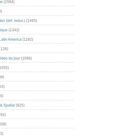
me
(1584)
3)
an (def. indus.)
(1465)
tique
(1342)
Latin America
(1182)
1126)
Video du jour
(1096)
1055)
9)
63)
0)
& Spatial
(925)
92)
838)
3)