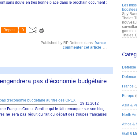
eront sans doute en très bonne place dans le prochain document :
Les miss
boostées
Spy’Rang
Thales T
nouveau 
surveilla
Repost
0
gamme de
Thales. D
Published by RP Defense
dans
france
commenter cet article
…
Categ
Défense
Defence
n’engendrera pas d’économie budgétaire
France
(
Europe
(
29.11.2012
Asia & Pa
e François Cornut-Gentille qui le fait remarquer sur son blog :
es ne sera pas réduit du fait du départ des troupes françaises
North Am
Africa &
Gulf & M