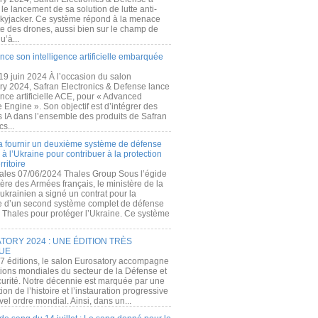
e lancement de sa solution de lutte anti-
kyjacker. Ce système répond à la menace
te des drones, aussi bien sur le champ de
u’à...
nce son intelligence artificielle embarquée
 19 juin 2024 À l’occasion du salon
ry 2024, Safran Electronics & Defense lance
gence artificielle ACE, pour « Advanced
 Engine ». Son objectif est d’intégrer des
s IA dans l’ensemble des produits de Safran
cs...
a fournir un deuxième système de défense
à l’Ukraine pour contribuer à la protection
rritoire
ales 07/06/2024 Thales Group Sous l’égide
ère des Armées français, le ministère de la
ukrainien a signé un contrat pour la
re d’un second système complet de défense
 Thales pour protéger l’Ukraine. Ce système
ORY 2024 : UNE ÉDITION TRÈS
UE
7 éditions, le salon Eurosatory accompagne
tions mondiales du secteur de la Défense et
curité. Notre décennie est marquée par une
ion de l’histoire et l’instauration progressive
el ordre mondial. Ainsi, dans un...