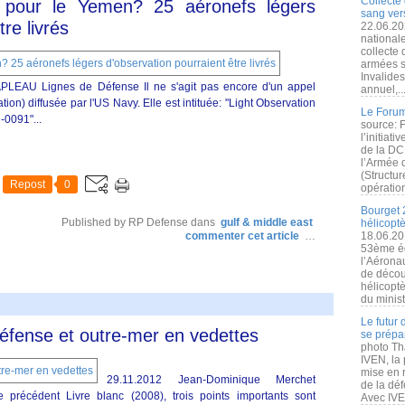
Collecte 
 pour le Yemen? 25 aéronefs légers
sang vers
re livrés
22.06.20
nationale
collecte
armées s
Invalide
PLEAU Lignes de Défense Il ne s'agit pas encore d'un appel
annuel,..
tion) diffusée par l'US Navy. Elle est intituée: "Light Observation
Le Forum
-0091"...
source: 
l’initiat
de la DC
l’Armée 
(Structur
Repost
0
opération
Bourget 
Published by RP Defense
dans
gulf & middle east
hélicopt
commenter cet article
…
18.06.20
53ème éd
l’Aérona
de découv
hélicopt
du minist
Le futur
défense et outre-mer en vedettes
se prépa
photo Th
IVEN, la 
mise en r
29.11.2012 Jean-Dominique Merchet
de la dé
 précédent Livre blanc (2008), trois points importants sont
Avec IVEN