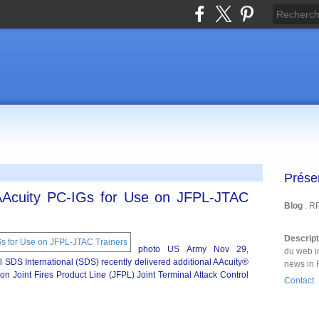
Prése
 AAcuity PC-IGs for Use on JFPL-JTAC
Blog
: R
Descrip
photo US Army Nov 29,
du web i
SDS International (SDS) recently delivered additional AAcuity®
news in 
on Joint Fires Product Line (JFPL) Joint Terminal Attack Control
Contact