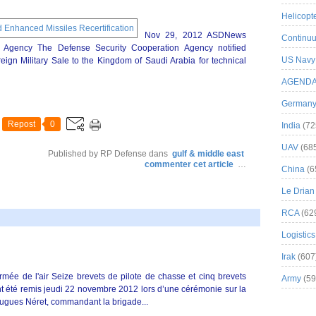
Helicopt
Nov 29, 2012 ASDNews
Continuu
 Agency The Defense Security Cooperation Agency notified
US Navy
gn Military Sale to the Kingdom of Saudi Arabia for technical
AGEND
German
Repost
0
India
(72
UAV
(68
Published by RP Defense
dans
gulf & middle east
commenter cet article
…
China
(6
Le Drian
RCA
(62
Logistics
Irak
(607
rmée de l'air Seize brevets de pilote de chasse et cinq brevets
Army
(59
nt été remis jeudi 22 novembre 2012 lors d’une cérémonie sur la
ugues Néret, commandant la brigade...