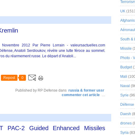
Terroris
UK
(151
Afghanist
remlin
Aéronau
South & 
 Novembre 2012 Par Pierre Lorrain - valeursactuelles.com
Missile
(
éfense, Anatoli Serdioukov, révèle une lutte féroce au sommet.
uros du réarmement russe. Le départ d’Anatoli...
Photo - 
Budget
(
Mali
(100
Repost
0
Naval
(9
Published by RP Defense
dans
russia & former ussr
commenter cet article
…
Syrie
(96
Défense 
Daesh
(8
drones
(
T PAC-2 Guided Enhanced Missiles
Syria
(83