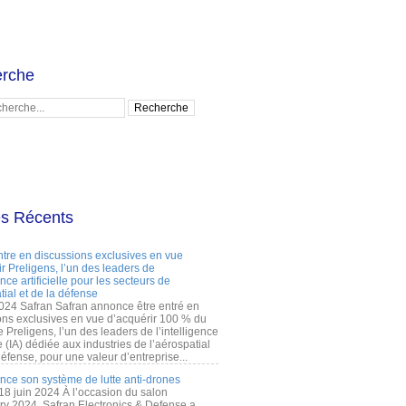
rche
es Récents
ntre en discussions exclusives en vue
r Preligens, l’un des leaders de
gence artificielle pour les secteurs de
tial et de la défense
2024 Safran Safran annonce être entré en
ons exclusives en vue d’acquérir 100 % du
e Preligens, l’un des leaders de l’intelligence
lle (IA) dédiée aux industries de l’aérospatial
défense, pour une valeur d’entreprise...
ance son système de lutte anti-drones
 18 juin 2024 À l’occasion du salon
ry 2024, Safran Electronics & Defense a