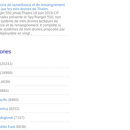
ions de surveillance et de renseignement
 par les mini drones de Thales
er 550 photoThales 18 juin 2019 CP
hales présente le Spy’Ranger 550, son
système de mini drones tactiques de
nce et de renseignement. Il complète la
 systèmes de mini drones proposée par
éployable en vingt...
ories
(20241)
(18989)
14639)
9884)
cific
(8460)
erica
(8252)
 Maghreb
(7157)
iddle East
(6838)