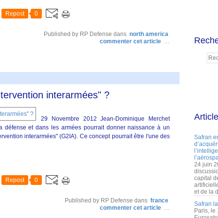
Repost
0
Published by RP Defense
dans
north america
Reche
commenter cet article
…
ntervention interarmées" ?
Articl
29 Novembre 2012 Jean-Dominique Merchet
la défense et dans les armées pourrait donner naissance à un
rvention interarmées" (G2IA). Ce concept pourrait être l'une des
Safran e
d’acquéri
l’intelli
l’aérospa
24 juin 
discussi
capital d
Repost
0
artificie
et de la 
Published by RP Defense
dans
france
Safran l
commenter cet article
…
Paris, le
Eurosato