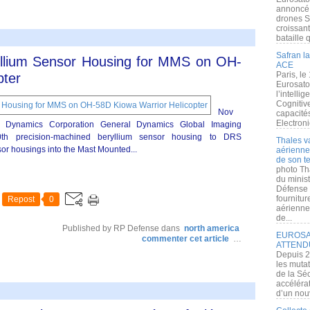
annoncé l
drones S
croissan
bataille q
Safran la
yllium Sensor Housing for MMS on OH-
ACE
Paris, le
pter
Eurosato
l’intelli
Cognitive
Nov
capacité
Electroni
Dynamics Corporation General Dynamics Global Imaging
0th precision-machined beryllium sensor housing to DRS
Thales v
or housings into the Mast Mounted...
aérienne 
de son te
photo Th
du minist
Défense 
fournitu
Repost
0
aérienne
de...
Published by RP Defense
dans
north america
EUROSAT
commenter cet article
…
ATTEND
Depuis 2
les muta
de la Sé
accélérat
d’un nouv