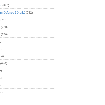
er
(827)
m Défense Sécurité
(782)
(748)
A
(730)
y
(726)
5)
5)
54)
(646)
9)
(615)
)
4)