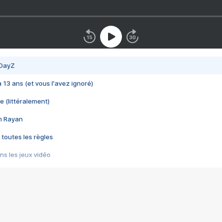
 DayZ
 a 13 ans (et vous l'avez ignoré)
e (littéralement)
im Rayan
 toutes les règles
s les jeux vidéo
us choquant de Rockstar ? - Le scandale BULLY
e plus moche de Steam
du RÊVE tourne au CAUCHEMAR