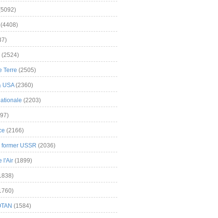
(5092)
(4408)
37)
(2524)
 Terre
(2505)
& USA
(2360)
ationale
(2203)
97)
ce
(2166)
& former USSR
(2036)
l'Air
(1899)
1838)
1760)
OTAN
(1584)