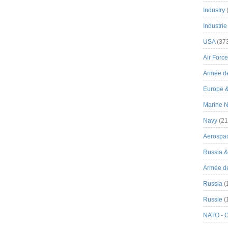
Industry
Industrie
USA
(37
Air Force
Armée de
Europe 
Marine N
Navy
(21
Aerospa
Russia 
Armée de 
Russia
(
Russie
(
NATO - 