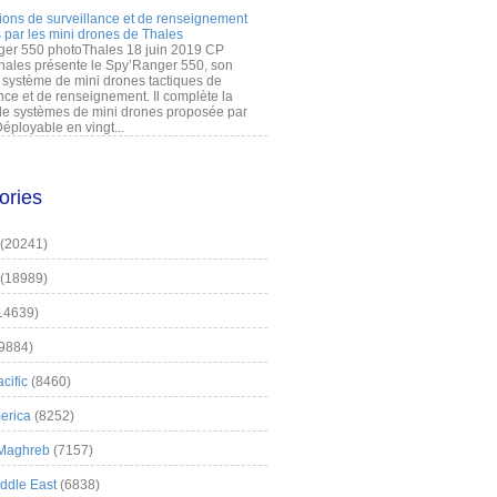
ions de surveillance et de renseignement
 par les mini drones de Thales
er 550 photoThales 18 juin 2019 CP
hales présente le Spy’Ranger 550, son
système de mini drones tactiques de
nce et de renseignement. Il complète la
 systèmes de mini drones proposée par
éployable en vingt...
ories
(20241)
(18989)
14639)
9884)
cific
(8460)
erica
(8252)
 Maghreb
(7157)
iddle East
(6838)