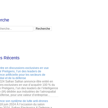
rche
es Récents
ntre en discussions exclusives en vue
r Preligens, l’un des leaders de
gence artificielle pour les secteurs de
tial et de la défense
2024 Safran Safran annonce être entré en
ons exclusives en vue d’acquérir 100 % du
e Preligens, l’un des leaders de l’intelligence
lle (IA) dédiée aux industries de l’aérospatial
défense, pour une valeur d’entreprise...
ance son système de lutte anti-drones
 18 juin 2024 À l’occasion du salon
ry 2024, Safran Electronics & Defense a