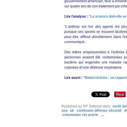
gouvernement américain, face à d'éventu
sur quatre ans de son traitement par i
Lire l'analyse :
"La science doit-elle s
"L'anthrax est l'un des agents les plus
puisque ses spores se trouvent facileme
peut être diffusé discrètement dans l'
communiqué.
Des lettres empoisonnées à l'anthrax a
personnes avaient été contaminées pa
bactérie qui engendre une maladie rap
cutanées et une détresse respiratoire.
Lire aussi :
"Bioterrorisme : un rapport
Published by RP Defense
dans
north am
usa
uk
continuum défense sécurité
d
commenter cet article
…