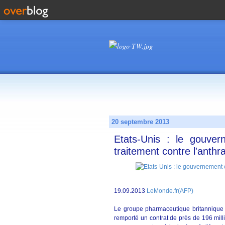
20 septembre 2013
Etats-Unis : le gouv
traitement contre l'anthr
19.09.2013
LeMonde.fr(AFP)
Le groupe pharmaceutique britannique
remporté un contrat de près de 196 milli