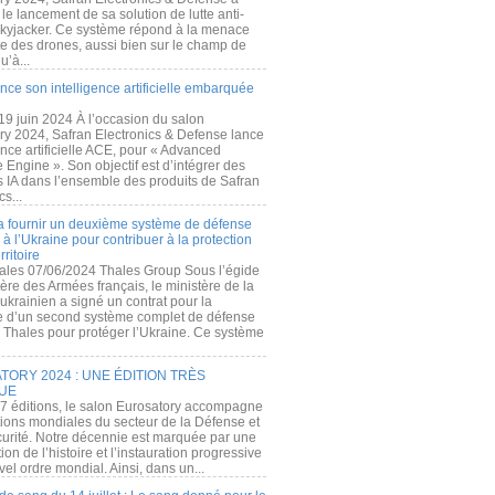
e lancement de sa solution de lutte anti-
kyjacker. Ce système répond à la menace
te des drones, aussi bien sur le champ de
u’à...
nce son intelligence artificielle embarquée
 19 juin 2024 À l’occasion du salon
ry 2024, Safran Electronics & Defense lance
gence artificielle ACE, pour « Advanced
 Engine ». Son objectif est d’intégrer des
s IA dans l’ensemble des produits de Safran
cs...
a fournir un deuxième système de défense
à l’Ukraine pour contribuer à la protection
rritoire
ales 07/06/2024 Thales Group Sous l’égide
ère des Armées français, le ministère de la
ukrainien a signé un contrat pour la
re d’un second système complet de défense
 Thales pour protéger l’Ukraine. Ce système
ORY 2024 : UNE ÉDITION TRÈS
UE
7 éditions, le salon Eurosatory accompagne
tions mondiales du secteur de la Défense et
curité. Notre décennie est marquée par une
ion de l’histoire et l’instauration progressive
el ordre mondial. Ainsi, dans un...