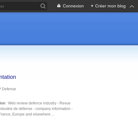
Connexion
+
Créer mon blog
ntation
P Defense
tion
: Web review defence industry - Revue
ndustrie de défense - company information -
France, Europe and elsewhere ...