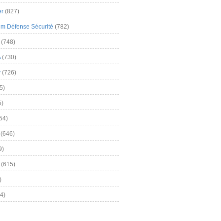
er
(827)
m Défense Sécurité
(782)
(748)
A
(730)
y
(726)
5)
5)
54)
(646)
9)
(615)
)
4)