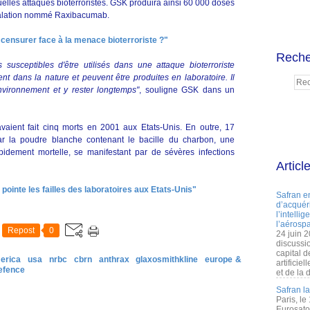
elles attaques bioterroristes. GSK produira ainsi 60 000 doses
nhalation nommé Raxibacumab.
e censurer face à la menace bioterroriste ?"
Reche
 susceptibles d'être utilisés dans une attaque bioterroriste
nt dans la nature et peuvent être produites en laboratoire. Il
environnement et y rester longtemps"
, souligne GSK dans un
vaient fait cinq morts en 2001 aux Etats-Unis. En outre, 17
r la poudre blanche contenant le bacille du charbon, une
idement mortelle, se manifestant par de sévères infections
Articl
 pointe les failles des laboratoires aux Etats-Unis"
Safran e
d’acquéri
l’intelli
l’aérospa
Repost
0
24 juin 
discussi
capital d
erica
usa
nrbc
cbrn
anthrax
glaxosmithkline
europe &
artificie
efence
et de la 
Safran l
Paris, le
Eurosato