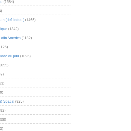
me
(1584)
3)
an (def. indus.)
(1465)
tique
(1342)
Latin America
(1182)
1126)
Video du jour
(1096)
1055)
9)
63)
0)
& Spatial
(925)
92)
838)
3)