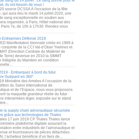
de sang du 14 juillet : Le sang donné pour le
é, ils ont besoin de vous !
20 source DCSSA À l'occasion de la fête
, qui aura lieu le mardi 14 juillet 2020, une
 de sang exceptionnelle en soutien aux
era organisée, à Paris, Hôtel national des
s Paris 7e, de 10h à 17h30. Rendez-vous
.
 Entreprises Défense 2019
FED Manifestation biennale créée en 1989 à
ive conjointe de la CCI Val-d’Oise/ Yvelines et
MAT (Direction Centrale du Matériel de
de Terre) devenue en 2010 la SIMMT
e Intégrée du Maintien en condition
nelle...
2019 - Embarquez à bord du futur
ère Guépard en 360°
19 Ministère des Armées A l’occasion de la
ition du Salon International de
utique et de l’Espace, nous vous proposons
rir la maquette grandeur réelle du futur
ère interarmées léger, exposée sur le stand
ère...
 de la supply chain aéronautique sécurisée
re grâce aux technologies de Thales
ales 17 juin 2019 CP Thales Thales lance
première plateforme digitale assurant la
elation entre industriels de l’aéronautique et
fense et fournisseurs de pièces détachées.
, l’acheteur bénéficie d’un tiers de...