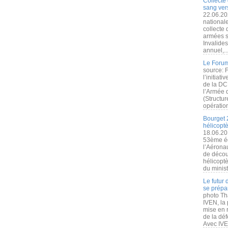
Collecte 
sang vers
22.06.20
nationale
collecte
armées s
Invalide
annuel,..
Le Forum
source: 
l’initiat
de la DC
l’Armée 
(Structur
opération
Bourget 
hélicopt
18.06.20
53ème éd
l’Aérona
de découv
hélicopt
du minist
Le futur
se prépa
photo Th
IVEN, la 
mise en r
de la dé
Avec IVEN