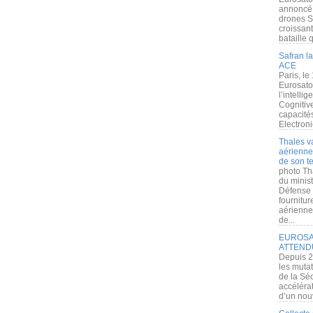
annoncé l
drones S
croissan
bataille q
Safran la
ACE
Paris, le
Eurosato
l’intelli
Cognitive
capacité
Electroni
Thales v
aérienne 
de son te
photo Th
du minist
Défense 
fournitu
aérienne
de...
EUROSAT
ATTEND
Depuis 2
les muta
de la Sé
accélérat
d’un nouv