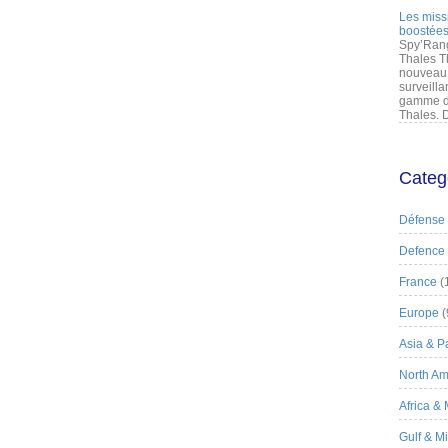
Les miss
boostées
Spy’Rang
Thales T
nouveau 
surveilla
gamme de
Thales. D
Categ
Défense
Defence
France
(
Europe
(
Asia & Pa
North Am
Africa &
Gulf & M