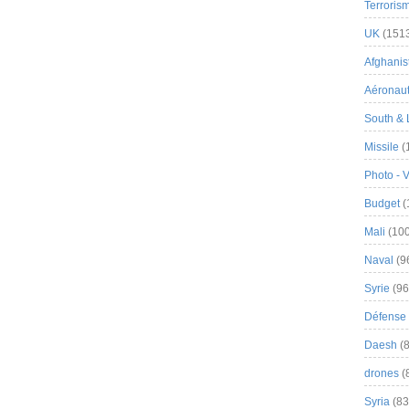
Terroris
UK
(151
Afghanist
Aéronau
South & 
Missile
(
Photo - 
Budget
(
Mali
(100
Naval
(9
Syrie
(96
Défense 
Daesh
(8
drones
(
Syria
(83