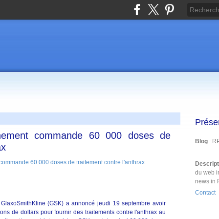
Prése
ernement commande 60 000 doses de
Blog
: R
ax
Descrip
du web i
news in 
Contact
 GlaxoSmithKline (GSK) a annoncé jeudi 19 septembre avoir
ons de dollars pour fournir des traitements contre l'anthrax au