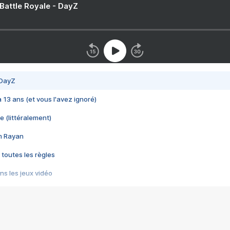
 Battle Royale - DayZ
 DayZ
 a 13 ans (et vous l'avez ignoré)
e (littéralement)
im Rayan
 toutes les règles
s les jeux vidéo
us choquant de Rockstar ? - Le scandale BULLY
e plus moche de Steam
du RÊVE tourne au CAUCHEMAR