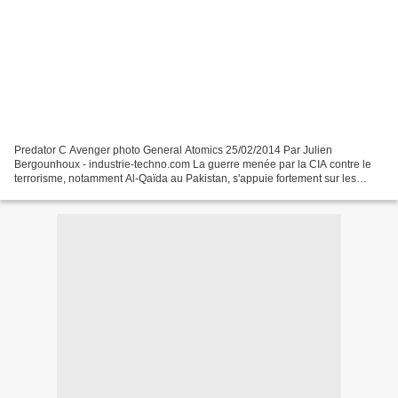
Predator C Avenger photo General Atomics 25/02/2014 Par Julien
Bergounhoux - industrie-techno.com La guerre menée par la CIA contre le
terrorisme, notamment Al-Qaïda au Pakistan, s'appuie fortement sur les
drones. Ces mêmes drones qui sont devenus en...