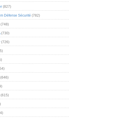
er
(827)
m Défense Sécurité
(782)
(748)
A
(730)
y
(726)
5)
5)
54)
(646)
9)
(615)
)
4)