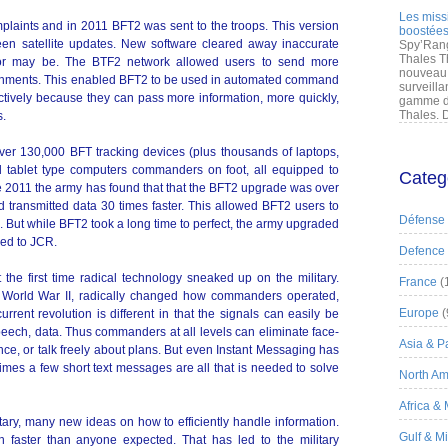
Les miss
plaints and in 2011 BFT2 was sent to the troops. This version
boostées
een satellite updates. New software cleared away inaccurate
Spy’Rang
Thales T
 or may be. The BTF2 network allowed users to send more
nouveau 
tachments. This enabled BFT2 to be used in automated command
surveilla
ctively because they can pass more information, more quickly,
gamme de
Thales. D
s.
ver 130,000 BFT tracking devices (plus thousands of laptops,
 tablet type computers commanders on foot, all equipped to
Categ
 2011 the army has found that that the BFT2 upgrade was over
d transmitted data 30 times faster. This allowed BFT2 users to
Défense
 But while BFT2 took a long time to perfect, the army upgraded
led to JCR.
Defence
 the first time radical technology sneaked up on the military.
France
(
ng World War II, radically changed how commanders operated,
Europe
(
current revolution is different in that the signals can easily be
peech, data. Thus commanders at all levels can eliminate face-
Asia & Pa
nce, or talk freely about plans. But even Instant Messaging has
es a few short text messages are all that is needed to solve
North Am
Africa &
ilitary, many new ideas on how to efficiently handle information.
Gulf & M
h faster than anyone expected. That has led to the military