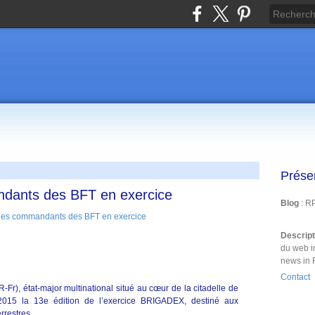
Prése
dants des BFT en exercice
Blog
: R
Descrip
du web i
news in 
Contact
Fr), état-major multinational situé au cœur de la citadelle de
 2015 la 13e édition de l’exercice BRIGADEX, destiné aux
rrestres.