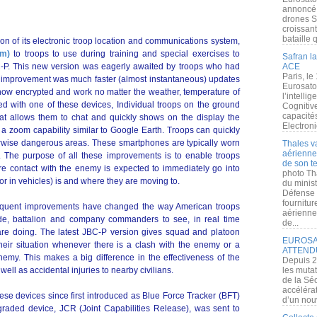
annoncé l
drones S
croissan
bataille q
ion of its electronic troop location and communications system,
rm)
to troops to use during training and special exercises to
Safran la
BC-P. This new version was eagerly awaited by troops who had
ACE
Paris, le
 improvement was much faster (almost instantaneous) updates
Eurosato
e now encrypted and work no matter the weather, temperature of
l’intelli
ed with one of these devices, Individual troops on the ground
Cognitive
capacité
t allows them to chat and quickly shows on the display the
Electroni
a zoom capability similar to Google Earth. Troops can quickly
rwise dangerous areas. These smartphones are typically worn
Thales v
aérienne 
. The purpose of all these improvements is to enable troops
de son te
ere contact with the enemy is expected to immediately go into
photo Th
r in vehicles) is and where they are moving to.
du minist
Défense 
fournitu
sequent improvements have changed the way American troops
aérienne
gade, battalion and company commanders to see, in real time
de...
are doing. The latest JBC-P version gives squad and platoon
EUROSAT
heir situation whenever there is a clash with the enemy or a
ATTEND
enemy. This makes a big difference in the effectiveness of the
Depuis 2
well as accidental injuries to nearby civilians.
les muta
de la Sé
accélérat
se devices since first introduced as Blue Force Tracker (BFT)
d’un nouv
graded device, JCR (Joint Capabilities Release), was sent to