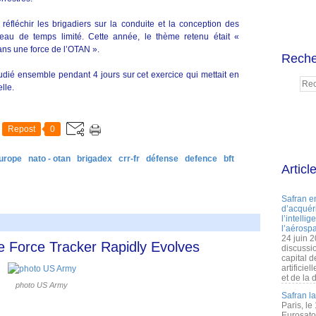
 réfléchir les brigadiers sur la conduite et la conception des
eau de temps limité. Cette année, le thème retenu était «
ns une force de l’OTAN ».
Reche
 étudié ensemble pendant 4 jours sur cet exercice qui mettait en
lle.
Repost
0
urope
nato - otan
brigadex
crr-fr
défense
defence
bft
Articl
Safran e
d’acquéri
l’intelli
l’aérospa
24 juin 
e Force Tracker Rapidly Evolves
discussi
capital d
artificie
et de la 
photo US Army
Safran l
Paris, le
Eurosato