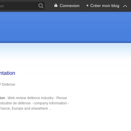
Connexion
+
Créer mon blog
ntation
P Defense
tion
: Web review defence industry - Revue
ndustrie de défense - company information -
France, Europe and elsewhere ...