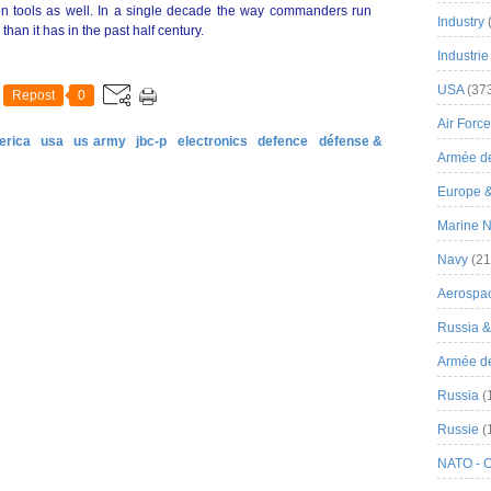
on tools as well. In a single decade the way commanders run
Industry
han it has in the past half century.
Industrie
USA
(37
Repost
0
Air Force
erica
usa
us army
jbc-p
electronics
defence
défense &
Armée de
Europe 
Marine N
Navy
(21
Aerospa
Russia 
Armée de 
Russia
(
Russie
(
NATO - 