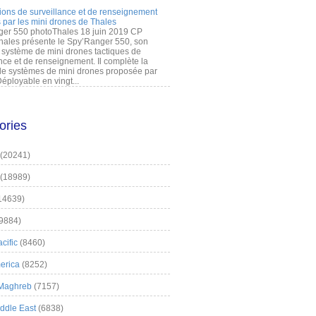
ions de surveillance et de renseignement
 par les mini drones de Thales
er 550 photoThales 18 juin 2019 CP
hales présente le Spy’Ranger 550, son
système de mini drones tactiques de
nce et de renseignement. Il complète la
 systèmes de mini drones proposée par
éployable en vingt...
ories
(20241)
(18989)
14639)
9884)
cific
(8460)
erica
(8252)
 Maghreb
(7157)
iddle East
(6838)