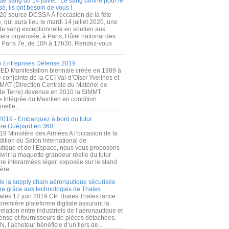
de sang du 14 juillet : Le sang donné pour le
é, ils ont besoin de vous !
20 source DCSSA À l'occasion de la fête
, qui aura lieu le mardi 14 juillet 2020, une
 de sang exceptionnelle en soutien aux
era organisée, à Paris, Hôtel national des
s Paris 7e, de 10h à 17h30. Rendez-vous
.
 Entreprises Défense 2019
FED Manifestation biennale créée en 1989 à
ive conjointe de la CCI Val-d’Oise/ Yvelines et
MAT (Direction Centrale du Matériel de
de Terre) devenue en 2010 la SIMMT
e Intégrée du Maintien en condition
nelle...
2019 - Embarquez à bord du futur
ère Guépard en 360°
19 Ministère des Armées A l’occasion de la
ition du Salon International de
utique et de l’Espace, nous vous proposons
rir la maquette grandeur réelle du futur
ère interarmées léger, exposée sur le stand
ère...
 de la supply chain aéronautique sécurisée
re grâce aux technologies de Thales
ales 17 juin 2019 CP Thales Thales lance
première plateforme digitale assurant la
elation entre industriels de l’aéronautique et
fense et fournisseurs de pièces détachées.
, l’acheteur bénéficie d’un tiers de...