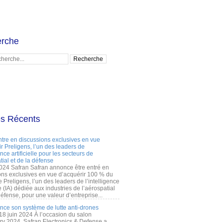
rche
es Récents
ntre en discussions exclusives en vue
r Preligens, l’un des leaders de
gence artificielle pour les secteurs de
tial et de la défense
2024 Safran Safran annonce être entré en
ons exclusives en vue d’acquérir 100 % du
e Preligens, l’un des leaders de l’intelligence
lle (IA) dédiée aux industries de l’aérospatial
défense, pour une valeur d’entreprise...
ance son système de lutte anti-drones
 18 juin 2024 À l’occasion du salon
ry 2024, Safran Electronics & Defense a