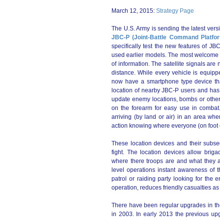
March 12, 2015:
Strategy Page
The U.S. Army is sending the latest vers
JBC-P (Joint-Battle Command Platfo
specifically test the new features of J
used earlier models. The most welcome
of information. The satellite signals ar
distance. While every vehicle is equipp
now have a smartphone type device tha
location of nearby JBC-P users and has 
update enemy locations, bombs or othe
on the forearm for easy use in combat
arriving (by land or air) in an area wh
action knowing where everyone (on foot o
These location devices and their sub
fight. The location devices allow bri
where there troops are and what they 
level operations instant awareness of t
patrol or raiding party looking for the 
operation, reduces friendly casualties as 
There have been regular upgrades in the
in 2003. In early 2013 the previous up