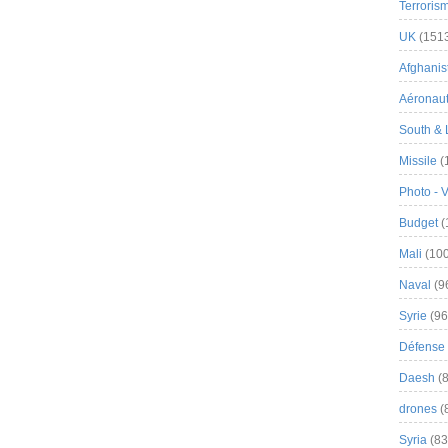
Terroris
UK
(151
Afghanist
Aéronau
South & 
Missile
(
Photo - 
Budget
(
Mali
(100
Naval
(9
Syrie
(96
Défense 
Daesh
(8
drones
(
Syria
(83