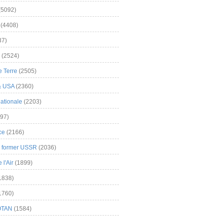
(5092)
(4408)
37)
(2524)
 Terre
(2505)
& USA
(2360)
ationale
(2203)
97)
ce
(2166)
& former USSR
(2036)
l'Air
(1899)
1838)
1760)
OTAN
(1584)