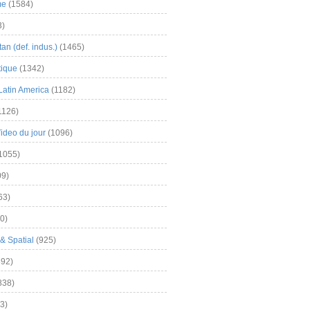
me
(1584)
3)
an (def. indus.)
(1465)
tique
(1342)
Latin America
(1182)
1126)
Video du jour
(1096)
1055)
9)
63)
0)
& Spatial
(925)
92)
838)
3)