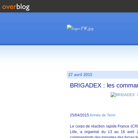
27 avril 2015
BRIGADEX : les comman
25/04/2015
Armée de Terre
Le corps de réaction rapide France (CRR-
Lille, a organisé du 13 au 16 avril
commandants des brigades des forces te