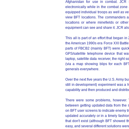
Afghanistan for use in combat. JCR i
electronically while in the combat zone
equipped individual troops as well as v
view BFT locations. The commanders ap
locations or where minefields or othe
equipment can see and share it. JCR also
This all is part of an effort that began in 
the American 1990s era Force XXI Batt
parts of FBCB2 (mainly BFT) were quickl
GPS/satellite telephone device that w
laptop, satellite data receiver, the rig
(via a map showing blips for each BFT
generals everywhere.
Over the next five years the U.S. Army bui
still in development) experiment was a 
capability and then produced and distri
There were some problems, however. Th
between getting updated data from the sa
on BFT user screens to indicate enemy tr
updated accurately or in a timely fashi
that don't exist (although BFT showed th
easy, and several different solutions wer