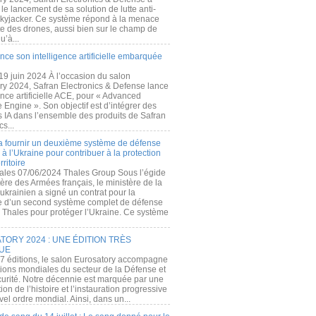
e lancement de sa solution de lutte anti-
kyjacker. Ce système répond à la menace
te des drones, aussi bien sur le champ de
u’à...
nce son intelligence artificielle embarquée
 19 juin 2024 À l’occasion du salon
ry 2024, Safran Electronics & Defense lance
gence artificielle ACE, pour « Advanced
 Engine ». Son objectif est d’intégrer des
s IA dans l’ensemble des produits de Safran
cs...
a fournir un deuxième système de défense
à l’Ukraine pour contribuer à la protection
rritoire
ales 07/06/2024 Thales Group Sous l’égide
ère des Armées français, le ministère de la
ukrainien a signé un contrat pour la
re d’un second système complet de défense
 Thales pour protéger l’Ukraine. Ce système
ORY 2024 : UNE ÉDITION TRÈS
UE
7 éditions, le salon Eurosatory accompagne
tions mondiales du secteur de la Défense et
curité. Notre décennie est marquée par une
ion de l’histoire et l’instauration progressive
el ordre mondial. Ainsi, dans un...