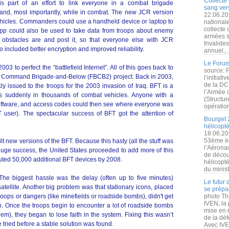
Collecte 
s part of an effort to link everyone in a combat brigade
sang vers
 and, most importantly, while in combat. The new JCR version
22.06.20
ehicles. Commanders could use a handheld device or laptop to
nationale
collecte
p could also be used to take data from troops about enemy
armées s
r obstacles are and post it, so that everyone else with JCR
Invalide
 included better encryption and improved reliability.
annuel,..
Le Forum
2003 to perfect the “battlefield Internet”. All of this goes back to
source: 
le Command Brigade-and-Below (FBCB2) project. Back in 2003,
l’initiat
de la DC
y issued to the troops for the 2003 invasion of Iraq. BFT is a
l’Armée 
as suddenly in thousands of combat vehicles. Anyone with a
(Structur
ht software, and access codes could then see where everyone was
opération
 user). The spectacular success of BFT got the attention of
Bourget 
hélicopt
18.06.20
53ème éd
lt new versions of the BFT. Because this hasty (all the stuff was
l’Aérona
huge success, the United States proceeded to add more of this
de découv
buted 50,000 additional BFT devices by 2008.
hélicopt
du minist
e biggest hassle was the delay (often up to five minutes)
Le futur
tellite. Another big problem was that stationary icons, placed
se prépa
oops or dangers (like minefields or roadside bombs), didn't get
photo Th
IVEN, la 
on. Once the troops begin to encounter a lot of roadside bombs
mise en r
em), they began to lose faith in the system. Fixing this wasn’t
de la dé
e tried before a stable solution was found.
Avec IVEN