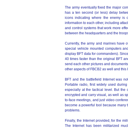
The army eventually fixed the major com
has a ten second (or less) delay betw
icons indicating where the enemy is
information to each other, including at
and control systems that work more effe
between the headquarters and the troop
Currently, the army and marines have o
special vehicle mounted computers and
display BFT data for commanders). Since
40 times faster than the original BFT an
send each other pictures and documents.
other aspects of FBCB2 as well and this 
BFT and the battlefield Internet was not
Portable radio, first widely used duri
especially at the tactical level. But the 
encrypted and carry visual, as well as s
to-face meetings, and just video confere
become a powerful tool because many tim
problems.
Finally, the Internet provided, for the m
The Internet has been militarized muc