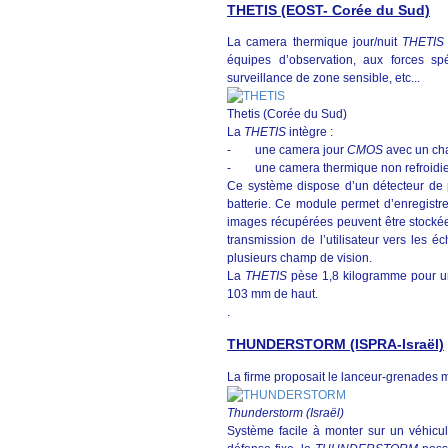
THETIS (EOST- Corée du Sud)
La camera thermique jour/nuit
THETI
équipes d’observation, aux forces s
surveillance de zone sensible, etc...
Thetis (Corée du Sud)
La
THETIS
intègre :
- une camera jour
CMOS
avec un cha
- une camera thermique non refroidie a
Ce système dispose d’un détecteur de 
batterie. Ce module permet d’enregistr
images récupérées peuvent être stockée
transmission de l’utilisateur vers le
plusieurs champ de vision.
La
THETIS
pèse 1,8 kilogramme pour u
103 mm de haut.
.
THUNDERSTORM (ISPRA-Israël)
La firme proposait le lanceur-grenades m
Thunderstorm (Israël)
Système facile à monter sur un véhicul