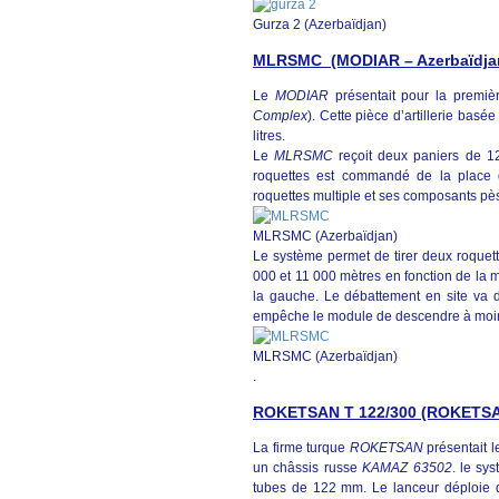
Gurza 2 (Azerbaïdjan)
MLRSMC (MODIAR – Azerbaïdja
Le
MODIAR
présentait pour la premiè
Complex
). Cette pièce d’artillerie basé
litres.
Le
MLRSMC
reçoit deux paniers de 12
roquettes est commandé de la place 
roquettes multiple et ses composants pè
MLRSMC (Azerbaïdjan)
Le système permet de tirer deux roquet
000 et 11 000 mètres en fonction de la mu
la gauche. Le débattement en site va d
empêche le module de descendre à moin
MLRSMC (Azerbaïdjan)
.
ROKETSAN T 122/300 (ROKETSA
La firme turque
ROKETSAN
présentait
un châssis russe
KAMAZ 63502
. le sy
tubes de 122 mm. Le lanceur déploie de