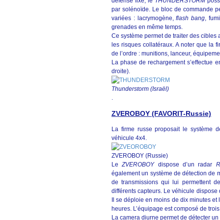
défense fixe, le
THUNDERSTORM
poss
par solénoïde. Le bloc de commande pe
variées : lacrymogène,
flash bang
, fum
grenades en même temps.
Ce système permet de traiter des cibles a
les risques collatéraux. A noter que la f
de l’ordre : munitions, lanceur, équipemen
La phase de rechargement s’effectue en
droite).
Thunderstorm (Israël)
.
ZVEROBOY (FAVORIT-Russie)
La firme russe proposait le système 
véhicule 4x4.
ZVEROBOY (Russie)
Le
ZVEROBOY
dispose d’un radar
également un système de détection de 
de transmissions qui lui permettent d
différents capteurs. Le véhicule dispose
Il se déploie en moins de dix minutes e
heures. L’équipage est composé de troi
La camera diurne permet de détecter un 