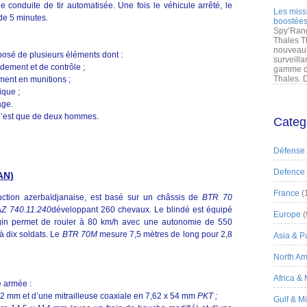
e conduite de tir automatisée. Une fois le véhicule arrêté, le
Les miss
de 5 minutes.
boostées
Spy’Rang
Thales T
nouveau 
osé de plusieurs éléments dont :
surveilla
ement et de contrôle ;
gamme de
Thales. D
ement en munitions ;
ique ;
age.
 n’est que de deux hommes.
Categ
Défense
Defence
AN)
France
(
uction azerbaïdjanaise, est basé sur un châssis de
BTR 70
 740.11.240
développant 260 chevaux. Le blindé est équipé
Europe
(
gin permet de rouler à 80 km/h avec une autonomie de 550
à dix soldats. Le
BTR 70M
mesure 7,5 mètres de long pour 2,8
Asia & Pa
North Am
Africa &
e armée :
52 mm et d’une mitrailleuse coaxiale en 7,62 x 54 mm
PKT ;
Gulf & M