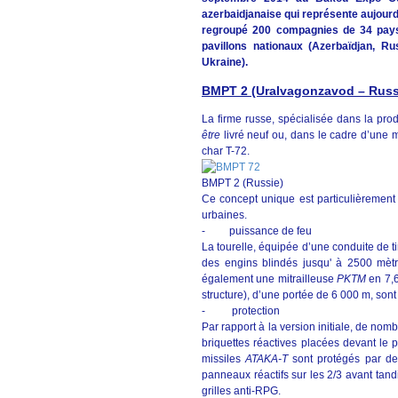
azerbaidjanaise qui représente aujour
regroupé 200 compagnies de 34 pays e
pavillons nationaux (Azerbaïdjan, Rus
Ukraine).
BMPT 2 (Uralvagonzavod – Russ
La firme russe, spécialisée dans la prod
être
livré neuf ou, dans le cadre d’une 
char T-72.
BMPT 2 (Russie)
Ce concept unique est particulièremen
urbaines.
- puissance de feu
La tourelle, équipée d’une conduite de 
des engins blindés jusqu' à 2500 mètr
également une mitrailleuse
PKTM
en 7,6
structure), d’une portée de 6 000 m, son
- protection
Par rapport à la version initiale, de no
briquettes réactives placées devant le po
missiles
ATAKA-T
sont protégés par des
panneaux réactifs sur les 2/3 avant tandi
grilles anti-RPG.