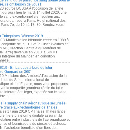
de sang du 14 juillet : Le sang donné pour le
é, ils ont besoin de vous !
20 source DCSSA À l'occasion de la fête
, qui aura lieu le mardi 14 juillet 2020, une
 de sang exceptionnelle en soutien aux
era organisée, à Paris, Hôtel national des
s Paris 7e, de 10h à 17h30. Rendez-vous
.
 Entreprises Défense 2019
FED Manifestation biennale créée en 1989 à
ive conjointe de la CCI Val-d’Oise/ Yvelines et
MAT (Direction Centrale du Matériel de
de Terre) devenue en 2010 la SIMMT
e Intégrée du Maintien en condition
nelle...
2019 - Embarquez à bord du futur
ère Guépard en 360°
19 Ministère des Armées A l’occasion de la
ition du Salon International de
utique et de l’Espace, nous vous proposons
rir la maquette grandeur réelle du futur
ère interarmées léger, exposée sur le stand
ère...
 de la supply chain aéronautique sécurisée
re grâce aux technologies de Thales
ales 17 juin 2019 CP Thales Thales lance
première plateforme digitale assurant la
elation entre industriels de l’aéronautique et
fense et fournisseurs de pièces détachées.
, l’acheteur bénéficie d’un tiers de...