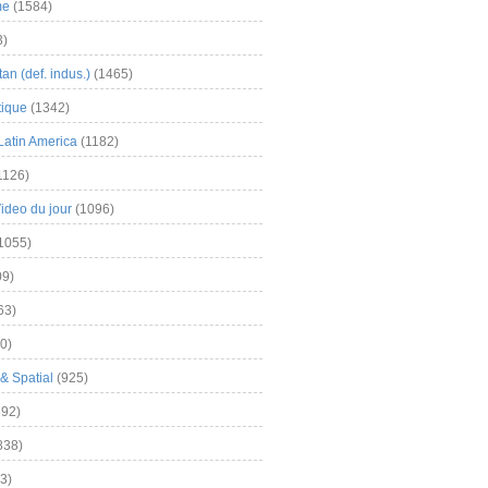
me
(1584)
3)
an (def. indus.)
(1465)
tique
(1342)
Latin America
(1182)
1126)
Video du jour
(1096)
1055)
9)
63)
0)
& Spatial
(925)
92)
838)
3)