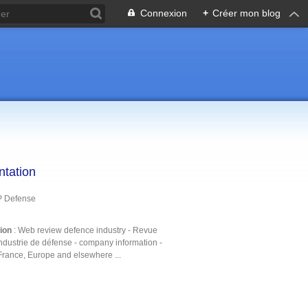
Connexion
+
Créer mon blog
ntation
P Defense
tion
: Web review defence industry - Revue
ndustrie de défense - company information -
France, Europe and elsewhere ...