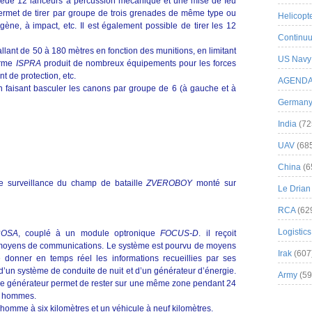
ède 12 lanceurs à percussion mécanique et une mise de feu
rmet de tirer par groupe de trois grenades de même type ou
Helicopt
igène, à impact, etc. Il est également possible de tirer les 12
Continuu
llant de 50 à 180 mètres en fonction des munitions, en limitant
US Navy
irme
ISPRA
produit de nombreux équipements pour les forces
t de protection, etc.
AGEND
 faisant basculer les canons par groupe de 6 (à gauche et à
German
India
(72
UAV
(68
China
(6
de surveillance du champ de bataille
ZVEROBOY
monté sur
Le Drian
RCA
(62
Logistics
ROSA
, couplé à un module optronique
FOCUS-D
. il reçoit
moyens de communications. Le système est pourvu de moyens
Irak
(607
e donner en temps réel les informations recueillies par ses
 d’un système de conduite de nuit et d’un générateur d’énergie.
Army
(59
t le générateur permet de rester sur une même zone pendant 24
s hommes.
homme à six kilomètres et un véhicule à neuf kilomètres.