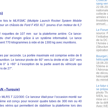
Collecte 
sang vers
22.06.20
nationale
n)
collecte
armées s
Invalide
re fois le
MLRSMC
(
Multiple Launch Rocket System Mobile
annuel,..
e sur un châssis de
Ford F 450 XLT
pourvu d’un moteur de 6,7
Le Forum
source: 
 roquettes de 107 mm sur la plateforme arrière. Ce lance-
l’initiat
du chef d’engin grâce à un système informatisé. Le lance
de la DC
sent 770 kilogrammes à vide et de 1300 kg avec munitions.
l’Armée 
(Structur
opération
tes par seconde. La portée maximale est comprise entre de 8
Bourget 
hélicopt
nition. Le lanceur pivote de 60° vers la droite et de 110° vers
18.06.20
e 0° à +60° à l’exception de la partie avant du véhicule qui
53ème éd
s de 27°.
l’Aérona
de découv
hélicopt
du minist
Le futur
N –Turquie)
se prépa
photo Th
IVEN, la 
 le MLRS
T 122/300
. Ce lanceur était pour l’occasion monté sur
mise en r
stème est conçu pour recevoir quatre tubes de 300 mm ou 40
de la dé
s vérins qui permettent de stabiliser la plateforme lors des
Avec IVEN