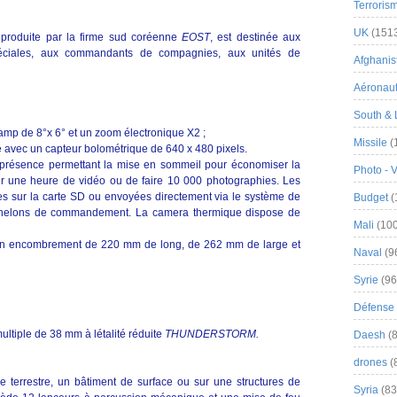
Terroris
UK
(151
S
produite par la firme sud coréenne
EOST
, est destinée aux
péciales, aux commandants de compagnies, aux unités de
Afghanist
Aéronau
South & 
mp de 8°x 6° et un zoom électronique X2 ;
Missile
(
vec un capteur bolométrique de 640 x 480 pixels.
présence permettant la mise en sommeil pour économiser la
Photo - 
er une heure de vidéo ou de faire 10 000 photographies. Les
s sur la carte SD ou envoyées directement via le système de
Budget
(
s échelons de commandement. La camera thermique dispose de
Mali
(100
n encombrement de 220 mm de long, de 262 mm de large et
Naval
(9
Syrie
(96
Défense 
ultiple de 38 mm à létalité réduite
THUNDERSTORM.
Daesh
(8
drones
(
e terrestre, un bâtiment de surface ou sur une structures de
Syria
(83