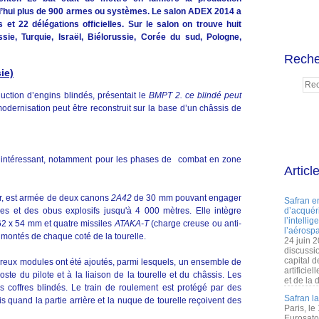
d’hui plus de 900 armes ou systèmes. Le salon ADEX 2014 a
t 22 délégations officielles. Sur le salon on trouve huit
sie, Turquie, Israël, Biélorussie, Corée du sud, Pologne,
Reche
ie)
uction d’engins blindés, présentait le
BMPT 2. ce blindé peut
modernisation peut être reconstruit sur la base d’un châssis de
t intéressant, notamment pour les phases de combat en zone
Articl
tir, est armée de deux canons
2A42
de 30 mm pouvant engager
Safran e
d’acquéri
es et des obus explosifs jusqu'à 4 000 mètres. Elle intègre
l’intelli
2 x 54 mm et quatre missiles
ATAKA-T
(charge creuse ou anti-
l’aérospa
t montés de chaque coté de la tourelle.
24 juin 
discussi
capital d
mbreux modules ont été ajoutés, parmi lesquels, un ensemble de
artificie
ste du pilote et à la liaison de la tourelle et du châssis. Les
et de la 
 coffres blindés. Le train de roulement est protégé par des
Safran l
s quand la partie arrière et la nuque de tourelle reçoivent des
Paris, le
Eurosato