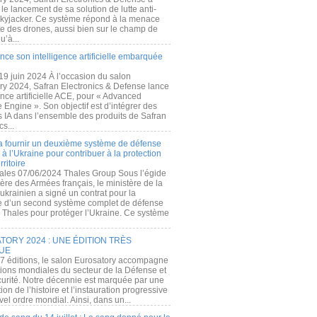
e lancement de sa solution de lutte anti-
kyjacker. Ce système répond à la menace
te des drones, aussi bien sur le champ de
u’à...
nce son intelligence artificielle embarquée
 19 juin 2024 À l’occasion du salon
ry 2024, Safran Electronics & Defense lance
gence artificielle ACE, pour « Advanced
 Engine ». Son objectif est d’intégrer des
s IA dans l’ensemble des produits de Safran
cs...
a fournir un deuxième système de défense
à l’Ukraine pour contribuer à la protection
rritoire
ales 07/06/2024 Thales Group Sous l’égide
ère des Armées français, le ministère de la
ukrainien a signé un contrat pour la
re d’un second système complet de défense
 Thales pour protéger l’Ukraine. Ce système
ORY 2024 : UNE ÉDITION TRÈS
UE
7 éditions, le salon Eurosatory accompagne
tions mondiales du secteur de la Défense et
curité. Notre décennie est marquée par une
ion de l’histoire et l’instauration progressive
el ordre mondial. Ainsi, dans un...