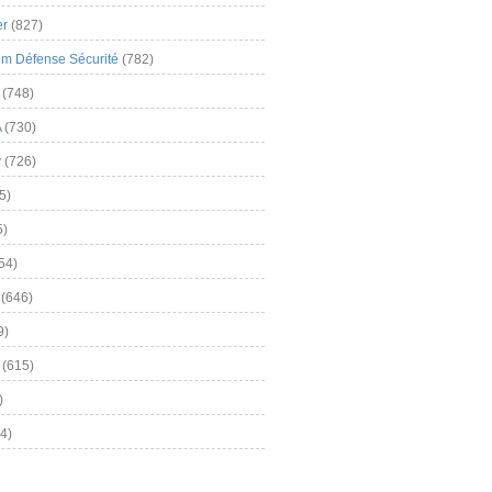
er
(827)
m Défense Sécurité
(782)
(748)
A
(730)
y
(726)
5)
5)
54)
(646)
9)
(615)
)
4)