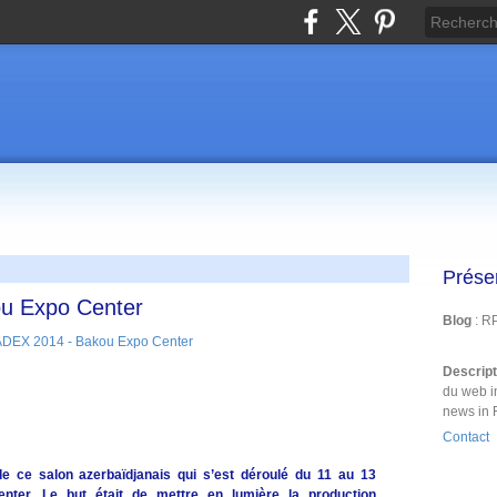
Prése
u Expo Center
Blog
: R
Descrip
du web i
news in 
Contact
e ce salon azerbaïdjanais qui s’est déroulé du 11 au 13
er. Le but était de mettre en lumière la production