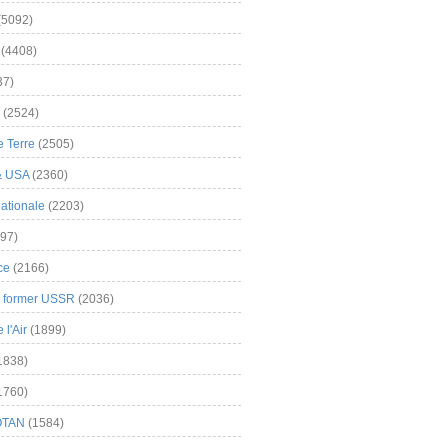
(5092)
(4408)
37)
(2524)
 Terre
(2505)
& USA
(2360)
ationale
(2203)
97)
ce
(2166)
& former USSR
(2036)
l'Air
(1899)
1838)
1760)
OTAN
(1584)