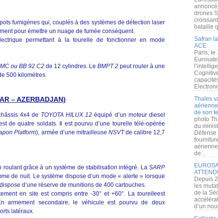
annoncé l
drones S
croissan
ots fumigènes qui, couplés à des systèmes de détection laser
bataille q
ement pour émettre un nuage de fumée conséquent.
Safran la
lectrique permettant à la tourelle de fonctionner en mode
ACE
Paris, le
Eurosato
l’intelli
 MC ou BB 92 C2
de 12 cylindres. Le
BMPT 2
peut rouler à une
Cognitive
e 500 kilomètres.
capacité
Electroni
Thales v
DIAR – AZERBADJAN)
aérienne 
de son te
châssis 4x4 de
TOYOTA HILUX 12
équipé d’un moteur diesel
photo Th
st de quatre soldats. Il est pourvu d’une tourelle télé-opérée
du minist
apon Platform
), armée d’une mitrailleuse
NSVT
de calibre 12,7
Défense 
fournitu
aérienne
de...
EUROSAT
 en roulant grâce à un système de stabilisation intégré. La
SARP
ATTEND
omme de nuit. Le système dispose d’un mode « alerte » lorsque
Depuis 2
dispose d’une réserve de munitions de 400 cartouches.
les muta
de la Sé
tement en site est compris entre -30° et +60°. La
tourelle
est
accélérat
 En armement secondaire, le véhicule est pourvu de deux
d’un nouv
rts latéraux.