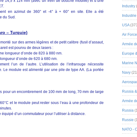
re 14,5 x 114 mm (avec un frein de bouche modifié) et d’une
Industry
KT
.
ement en azimut de 360° et -4° à + 60° en site. Elle a été
Industrie
e du Sud.
USA
(37
aro – Turquie)
Air Force
 monté sur des armes légères et de petit calibre (fusil d’assaut,
Armée de
appareil est pourvu de deux lasers :
ne longueur d’onde de 820 à 880 nm.
Europe 
longueur d’onde de 620 à 680 nm.
Marine N
nt l’un de l’autre. L’utilisation de l’infrarouge nécessite
e. Le module est alimenté par une pile de type AA. (La portée
Navy
(21
Aerospa
Russia 
s pour un encombrement de 100 mm de long, 70 mm de large
Armée de 
60°C et le module peut rester sous l’eau à une profondeur de
inutes.
Russia
(
 équipé d’un commutateur pour l’utiliser à distance.
Russie
(
NATO - 