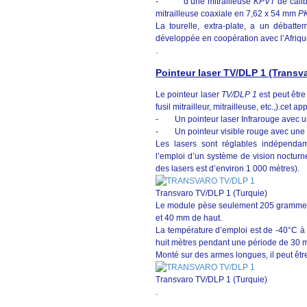
- d’une mitrailleuse
KPVT
de calib
mitrailleuse coaxiale en 7,62 x 54 mm
P
La tourelle, extra-plate, a un débatt
développée en coopération avec l’Afriqu
.
Pointeur laser TV/DLP 1 (Transv
Le pointeur laser
TV/DLP 1
est peut être
fusil mitrailleur, mitrailleuse, etc.,).cet 
- Un pointeur laser Infrarouge avec u
- Un pointeur visible rouge avec une 
Les lasers sont réglables indépendamme
l’emploi d’un système de vision nocturn
des lasers est d’environ 1 000 mètres).
Transvaro TV/DLP 1 (Turquie)
Le module pèse seulement 205 gramme
et 40 mm de haut.
La température d’emploi est de -40°C à 
huit mètres pendant une période de 30 m
Monté sur des armes longues, il peut être
Transvaro TV/DLP 1 (Turquie)
.