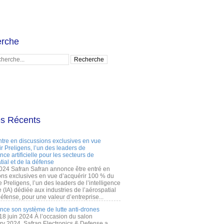
rche
es Récents
ntre en discussions exclusives en vue
r Preligens, l’un des leaders de
gence artificielle pour les secteurs de
tial et de la défense
2024 Safran Safran annonce être entré en
ons exclusives en vue d’acquérir 100 % du
e Preligens, l’un des leaders de l’intelligence
lle (IA) dédiée aux industries de l’aérospatial
défense, pour une valeur d’entreprise...
ance son système de lutte anti-drones
 18 juin 2024 À l’occasion du salon
ry 2024, Safran Electronics & Defense a