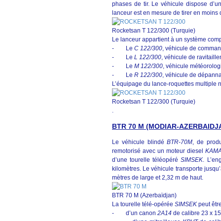
phases de tir. Le véhicule dispose d’un
lanceur est en mesure de tirer en moins 
Rocketsan T 122/300 (Turquie)
Le lanceur appartient à un système comp
- Le
C 122/300
, véhicule de command
- Le
L 122/300
, véhicule de ravitaill
- Le
M 122/300
, véhicule météorolog
- Le
R 122/300
, véhicule de dépann
L’équipage du lance-roquettes multiple
Rocketsan T 122/300 (Turquie)
.
BTR 70 M (MODIAR-AZERBAIDJ
Le véhicule blindé
BTR-70M
, de prod
remotorisé avec un moteur diesel
KAMAZ
d’une tourelle téléopéré
SIMSEK
. L’en
kilomètres. Le véhicule transporte jusqu’
mètres de large et 2,32 m de haut.
BTR 70 M (Azerbaïdjan)
La tourelle télé-opérée
SIMSEK
peut êtr
- d’un canon
2A14
de calibre 23 x 1