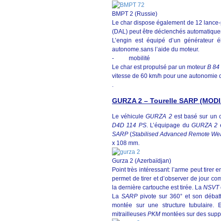
BMPT 2 (Russie)
Le char dispose également de 12 lance-p
(DAL) peut être déclenchés automatiqu
L’engin est équipé d’un générateur é
autonome.sans l’aide du moteur.
- mobilité
Le char est propulsé par un moteur
B 84
vitesse de 60 km/h pour une autonomie d
.
GURZA 2 – Tourelle SARP (MO
Le véhicule
GURZA 2
est basé sur un 
D4D 114 PS
. L’équipage du
GURZA 2
e
SARP
(
Stabilised Advanced Remote We
x 108 mm.
Gurza 2 (Azerbaïdjan)
Point très intéressant: l’arme peut tirer
permet de tirer et d’observer de jour c
la dernière cartouche est tirée. La
NSVT
La
SARP
pivote sur 360° et son débat
montée sur une structure tubulaire.
mitrailleuses
PKM
montées sur des suppo