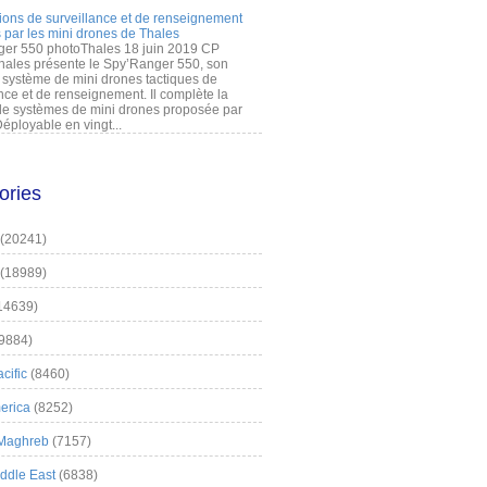
ions de surveillance et de renseignement
 par les mini drones de Thales
er 550 photoThales 18 juin 2019 CP
hales présente le Spy’Ranger 550, son
système de mini drones tactiques de
nce et de renseignement. Il complète la
 systèmes de mini drones proposée par
éployable en vingt...
ories
(20241)
(18989)
14639)
9884)
cific
(8460)
erica
(8252)
 Maghreb
(7157)
iddle East
(6838)