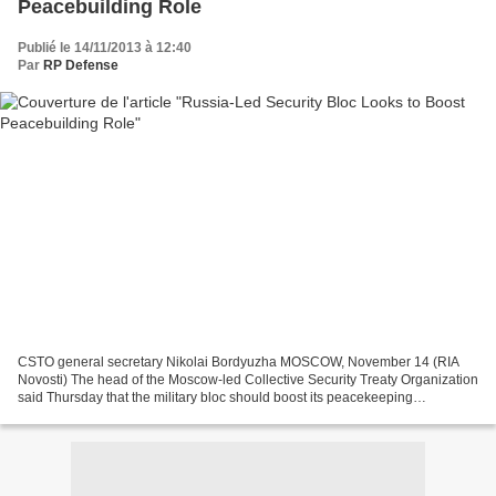
Peacebuilding Role
Publié le 14/11/2013 à 12:40
Par
RP Defense
CSTO general secretary Nikolai Bordyuzha MOSCOW, November 14 (RIA
Novosti) The head of the Moscow-led Collective Security Treaty Organization
said Thursday that the military bloc should boost its peacekeeping
capabilities in response to developing internal...