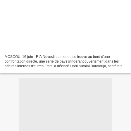
MOSCOU, 16 juin - RIA Novosti Le monde se trouve au bord d'une
confrontation directe, une série de pays s'ingérant ouvertement dans les
affaires internes d'autres Etats, a déclaré lundi Nikolaï Bordiouja, secrétaire
général de l'Organisation du Traité...