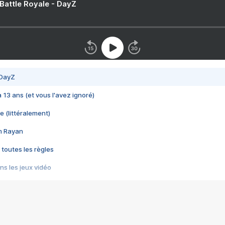
 Battle Royale - DayZ
 DayZ
 a 13 ans (et vous l'avez ignoré)
e (littéralement)
im Rayan
 toutes les règles
s les jeux vidéo
us choquant de Rockstar ? - Le scandale BULLY
e plus moche de Steam
du RÊVE tourne au CAUCHEMAR