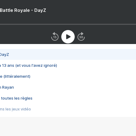
 Battle Royale - DayZ
 DayZ
 a 13 ans (et vous l'avez ignoré)
e (littéralement)
im Rayan
 toutes les règles
s les jeux vidéo
us choquant de Rockstar ? - Le scandale BULLY
e plus moche de Steam