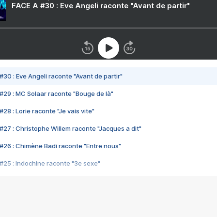
FACE A #30 : Eve Angeli raconte "Avant de partir"
#30 : Eve Angeli raconte "Avant de partir"
#29 : MC Solaar raconte "Bouge de là"
28 : Lorie raconte "Je vais vite"
#27 : Christophe Willem raconte "Jacques a dit"
#26 : Chimène Badi raconte "Entre nous"
#25 : Indochine raconte "3e sexe"
#24 : Zaho raconte "C'est chelou"
#23 : Patrick Bruel raconte "Au café des délices"
#22 : Kyo raconte "Le chemin"