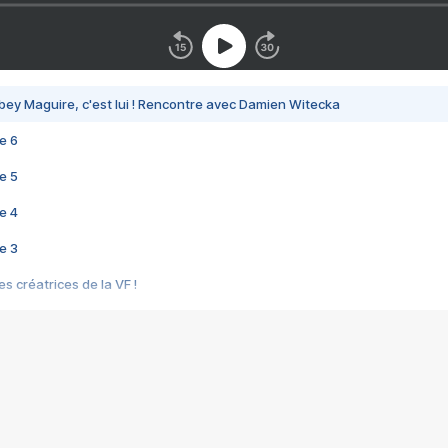
bey Maguire, c'est lui ! Rencontre avec Damien Witecka
e 6
e 5
e 4
e 3
s créatrices de la VF !
e 2
e 1
e Mektoub My Love arrive enfin ! Rencontre avec Shaïn Boumedine et Sal
i : après Toni en famille