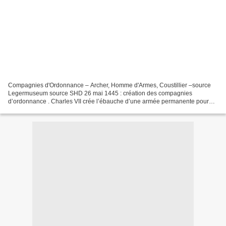
Compagnies d'Ordonnance – Archer, Homme d'Armes, Coustillier –source
Legermuseum source SHD 26 mai 1445 : création des compagnies
d’ordonnance . Charles VII crée l’ébauche d’une armée permanente pour
tenter de remplacer progressivement l’Ost royal. 26...