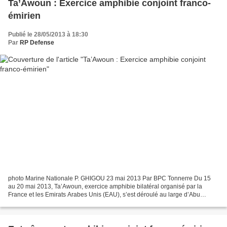
Ta’Awoun : Exercice amphibie conjoint franco-
émirien
Publié le 28/05/2013 à 18:30
Par
RP Defense
photo Marine Nationale P. GHIGOU 23 mai 2013 Par BPC Tonnerre Du 15
au 20 mai 2013, Ta’Awoun, exercice amphibie bilatéral organisé par la
France et les Emirats Arabes Unis (EAU), s’est déroulé au large d’Abu
Dhabi. Ta’Awoun a été conduit conjointement,...