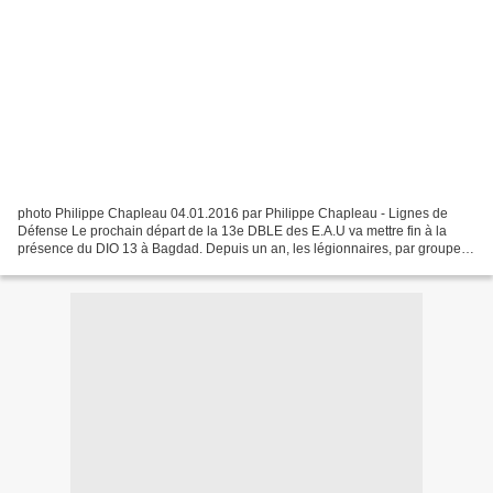
photo Philippe Chapleau 04.01.2016 par Philippe Chapleau - Lignes de
Défense Le prochain départ de la 13e DBLE des E.A.U va mettre fin à la
présence du DIO 13 à Bagdad. Depuis un an, les légionnaires, par groupe
d’une trentaine d’hommes, forment les membres...