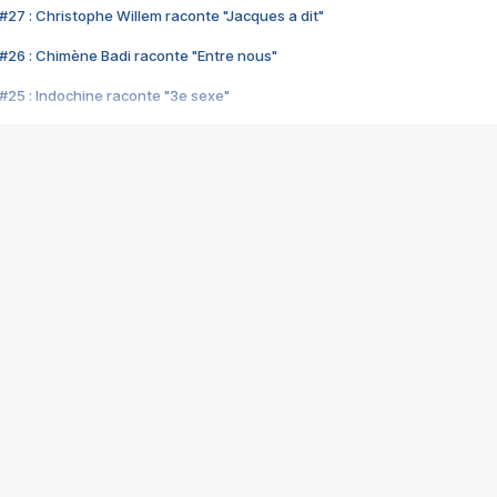
#27 : Christophe Willem raconte "Jacques a dit"
#26 : Chimène Badi raconte "Entre nous"
#25 : Indochine raconte "3e sexe"
#24 : Zaho raconte "C'est chelou"
#23 : Patrick Bruel raconte "Au café des délices"
#22 : Kyo raconte "Le chemin"
#21 : Nolwenn Leroy raconte "Cassé"
#20 : Patrick Hernandez raconte "Born to be alive"
#19 : Lorie raconte "Près de moi"
#18 : Michael Jones raconte "A nos actes manqués" (avec Jean-Jacque
#17 : Khaled raconte "Aïcha"
#16 : Corneille raconte "Parce qu'on vient de loin"
#15 : Indochine raconte "L'aventurier"