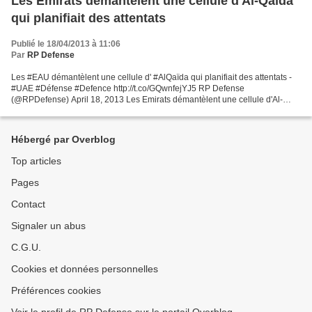
Les Emirats démantèlent une cellule d'Al-Qaïda
qui planifiait des attentats
Publié le 18/04/2013 à 11:06
Par
RP Defense
Les #EAU démantèlent une cellule d' #AlQaïda qui planifiait des attentats -
#UAE #Défense #Defence http://t.co/GQwnfejYJ5 RP Defense
(@RPDefense) April 18, 2013 Les Emirats démantèlent une cellule d'Al-
Qaïda qui planifiait des attentats DUBAI - Les Emirats...
Hébergé par Overblog
Top articles
Pages
Contact
Signaler un abus
C.G.U.
Cookies et données personnelles
Préférences cookies