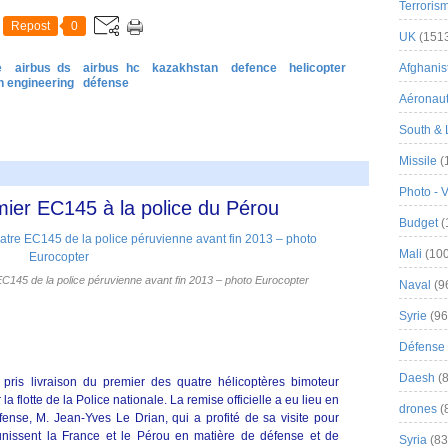
Terroris
Repost
0
UK
(151
e
airbus ds
airbus hc
kazakhstan
defence
helicopter
Afghanist
n engineering
défense
Aéronau
South & 
Missile
(
Photo - 
emier EC145 à la police du Pérou
Budget
(
Mali
(100
 EC145 de la police péruvienne avant fin 2013 – photo Eurocopter
Naval
(9
Syrie
(96
Défense 
Daesh
(8
a pris livraison du premier des quatre hélicoptères bimoteur
a flotte de la Police nationale. La remise officielle a eu lieu en
drones
(
́fense, M. Jean-Yves Le Drian, qui a profité de sa visite pour
unissent la France et le Pérou en matière de défense et de
Syria
(83