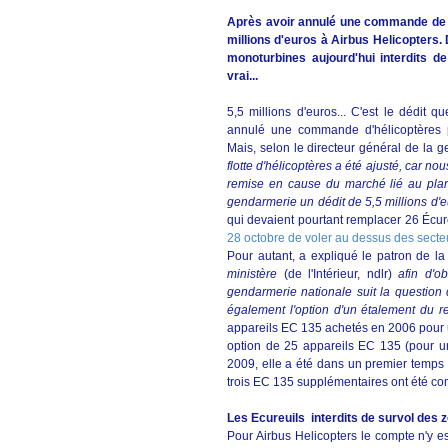
Après avoir annulé une commande de EC
millions d'euros à Airbus Helicopters.
monoturbines aujourd'hui interdits d
vrai...
5,5 millions d'euros... C'est le dédit 
annulé une commande d'hélicoptères p
Mais, selon le directeur général de la 
flotte d'hélicoptères a été ajusté, car no
remise en cause du marché lié au plan
gendarmerie un dédit de 5,5 millions d'eu
qui devaient pourtant remplacer 26 Écu
28 octobre de voler au dessus des secteu
Pour autant, a expliqué le patron de l
ministère
(de l'Intérieur, ndlr)
afin d'o
gendarmerie nationale suit la question 
également l'option d'un étalement du 
appareils EC 135 achetés en 2006 pour 
option de 25 appareils EC 135 (pour un
2009, elle a été dans un premier temps 
trois EC 135 supplémentaires ont été c
Les Ecureuils interdits de survol des
Pour Airbus Helicopters le compte n'y es