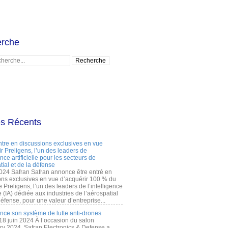
rche
es Récents
ntre en discussions exclusives en vue
r Preligens, l’un des leaders de
gence artificielle pour les secteurs de
tial et de la défense
2024 Safran Safran annonce être entré en
ons exclusives en vue d’acquérir 100 % du
e Preligens, l’un des leaders de l’intelligence
lle (IA) dédiée aux industries de l’aérospatial
défense, pour une valeur d’entreprise...
ance son système de lutte anti-drones
 18 juin 2024 À l’occasion du salon
ry 2024, Safran Electronics & Defense a