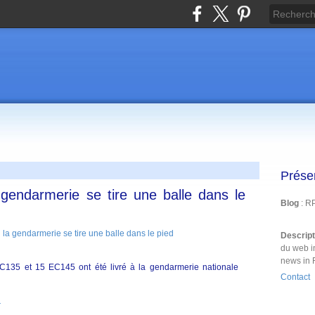
Prése
 gendarmerie se tire une balle dans le
Blog
: R
Descrip
du web i
news in 
EC135 et 15 EC145 ont été livré à la gendarmerie nationale
Contact
r