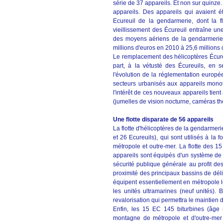
série de 37 appareils. Et non sur quinze
appareils. Des appareils qui avaient 
Ecureuil de la gendarmerie, dont la f
vieillissement des Écureuil entraîne un
des moyens aériens de la gendarmerie.
millions d'euros en 2010 à 25,6 millions
Le remplacement des hélicoptères Écur
part, à la vétusté des Écureuils, en 
l'évolution de la réglementation europé
secteurs urbanisés aux appareils monot
l'intérêt de ces nouveaux appareils tient
(jumelles de vision nocturne, caméras th
Une flotte disparate de 56 appareils
La flotte d'hélicoptères de la gendarme
et 26 Ecureuils), qui sont utilisés à la 
métropole et outre-mer. La flotte des 
appareils sont équipés d'un système de 
sécurité publique générale au profit des
proximité des principaux bassins de dél
équipent essentiellement en métropole les
les unités ultramarines (neuf unités). 
revalorisation qui permettra le maintien
Enfin, les 15 EC 145 biturbines (âge
montagne de métropole et d'outre-mer (