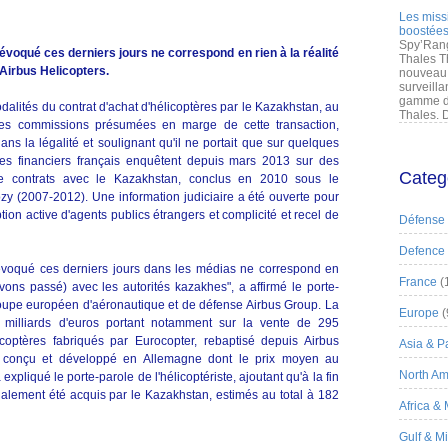
Les miss
boostées
Spy’Rang
évoqué ces derniers jours ne correspond en rien à la réalité
Thales T
'Airbus Helicopters.
nouveau 
surveilla
gamme de
odalités du contrat d'achat d'hélicoptères par le Kazakhstan, au
Thales. D
es commissions présumées en marge de cette transaction,
dans la légalité et soulignant qu'il ne portait que sur quelques
ges financiers français enquêtent depuis mars 2013 sur des
Categ
 contrats avec le Kazakhstan, conclus en 2010 sous le
y (2007-2012). Une information judiciaire a été ouverte pour
on active d'agents publics étrangers et complicité et recel de
Défense
Defence
 évoqué ces derniers jours dans les médias ne correspond en
France
(
avons passé) avec les autorités kazakhes", a affirmé le porte-
 groupe européen d'aéronautique et de défense Airbus Group. La
Europe
(
milliards d'euros portant notamment sur la vente de 295
icoptères fabriqués par Eurocopter, rebaptisé depuis Airbus
Asia & Pa
il conçu et développé en Allemagne dont le prix moyen au
North Am
expliqué le porte-parole de l'hélicoptériste, ajoutant qu'à la fin
nalement été acquis par le Kazakhstan, estimés au total à 182
Africa &
Gulf & M