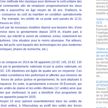
. Une méthode très classique pour diminuer le coût unitaire des
annoncé l
été commandés afin de remplacer progressivement les vieux
drones S
croissan
lotte a aujourd'hui un âge moyen de 30 ans. D'ailleurs, le
bataille q
e croissance du coût du maintien en condition opérationnelle
 Par exemple, les crédits de ce poste sont passés de 11,51
Safran la
ACE
 d'euros en 2011.
Paris, le
euil par de nouveaux modèles répond aux besoins liés, d'une
Eurosato
service dans la gendarmerie depuis 1978 et, d'autre part, à
l’intelli
enne, qui interdit le survol de certaines zones, notamment les
Cognitive
capacité
urbines. Une situation pour le moins ubuesque. Par ailleurs,
Electroni
 au fait qu'ils sont équipés des technologies les plus modernes
Thales v
ermiques, phares de recherche, etc.).
aérienne 
de son te
photo Th
rie se compose en 2014 de 56 appareils (15 EC 145, 15 EC 135
du minist
Défense 
fois par la gendarmerie nationale et par la police nationale, en
fournitu
15 EC 135 biturbines est âgée de quatre ans en moyenne. Ces
aérienne
vidéo surveillance très performant et affectés aux missions de
de...
 forces de police (police et gendarmerie). Ils sont déployés à
EUROSAT
inquance. En outre, la gendarmerie a encore 26 Écureuils, qui
ATTEND
 unités de plaine et les unités littorales (12 unités) ainsi que
Depuis 2
les muta
Bien que vieillissant, le parc a bénéficié d'un programme de
de la Sé
 des appareils jusqu'en 2025.
accélérat
 moyen 10 ans) opèrent essentiellement dans les unités de
d’un nouv
huit unités), à Villacoublay au profit des unités des forces