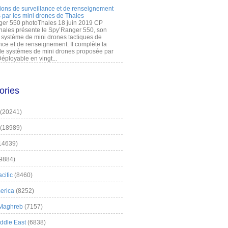
ions de surveillance et de renseignement
 par les mini drones de Thales
er 550 photoThales 18 juin 2019 CP
hales présente le Spy’Ranger 550, son
système de mini drones tactiques de
nce et de renseignement. Il complète la
 systèmes de mini drones proposée par
éployable en vingt...
ories
(20241)
(18989)
14639)
9884)
cific
(8460)
erica
(8252)
 Maghreb
(7157)
iddle East
(6838)