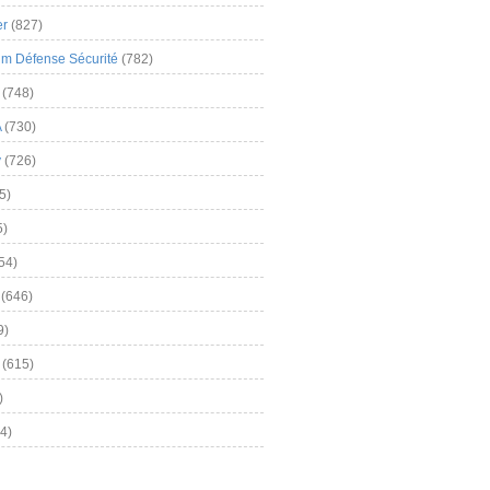
er
(827)
m Défense Sécurité
(782)
(748)
A
(730)
y
(726)
5)
5)
54)
(646)
9)
(615)
)
4)