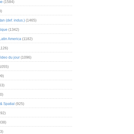
me
(1584)
3)
an (def. indus.)
(1465)
tique
(1342)
Latin America
(1182)
1126)
Video du jour
(1096)
1055)
9)
63)
0)
& Spatial
(925)
92)
838)
3)