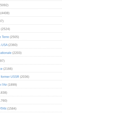
(5092)
(4408)
37)
(2524)
 Terre
(2505)
& USA
(2360)
ationale
(2203)
97)
ce
(2166)
& former USSR
(2036)
l'Air
(1899)
1838)
1760)
OTAN
(1584)