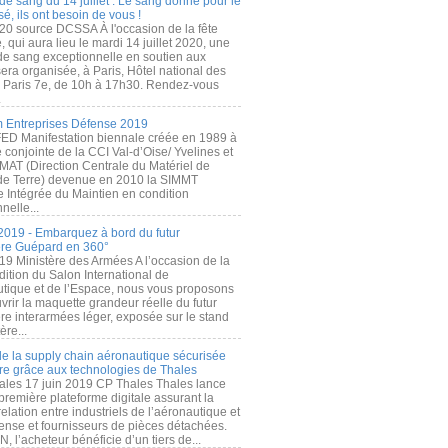
de sang du 14 juillet : Le sang donné pour le
é, ils ont besoin de vous !
20 source DCSSA À l'occasion de la fête
, qui aura lieu le mardi 14 juillet 2020, une
 de sang exceptionnelle en soutien aux
era organisée, à Paris, Hôtel national des
s Paris 7e, de 10h à 17h30. Rendez-vous
.
 Entreprises Défense 2019
FED Manifestation biennale créée en 1989 à
ive conjointe de la CCI Val-d’Oise/ Yvelines et
MAT (Direction Centrale du Matériel de
de Terre) devenue en 2010 la SIMMT
e Intégrée du Maintien en condition
nelle...
2019 - Embarquez à bord du futur
ère Guépard en 360°
19 Ministère des Armées A l’occasion de la
ition du Salon International de
utique et de l’Espace, nous vous proposons
rir la maquette grandeur réelle du futur
ère interarmées léger, exposée sur le stand
ère...
 de la supply chain aéronautique sécurisée
re grâce aux technologies de Thales
ales 17 juin 2019 CP Thales Thales lance
première plateforme digitale assurant la
elation entre industriels de l’aéronautique et
fense et fournisseurs de pièces détachées.
, l’acheteur bénéficie d’un tiers de...