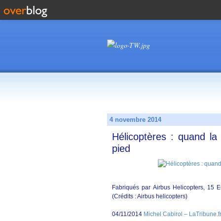
4 novembre 2014
Hélicoptères : quand la
pied
Fabriqués par Airbus Helicopters, 15 
(Crédits : Airbus helicopters)
04/11/2014
Michel Cabirol – LaTribune.f