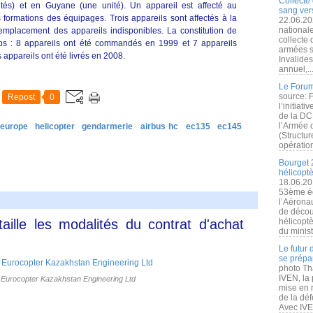
Collecte 
tés) et en Guyane (une unité). Un appareil est affecté au
sang vers
 formations des équipages. Trois appareils sont affectés à la
22.06.20
nationale
emplacement des appareils indisponibles. La constitution de
collecte
emps : 8 appareils ont été commandés en 1999 et 7 appareils
armées s
appareils ont été livrés en 2008.
Invalide
annuel,..
Le Forum
source: 
Repost
0
l’initiat
de la DC
l’Armée 
europe
helicopter
gendarmerie
airbus hc
ec135
ec145
(Structur
opération
Bourget 
hélicopt
18.06.20
53ème éd
l’Aérona
de découv
aille les modalités du contrat d'achat
hélicopt
du minist
Le futur
se prépa
photo Th
IVEN, la 
 Eurocopter Kazakhstan Engineering Ltd
mise en r
de la dé
Avec IVEN