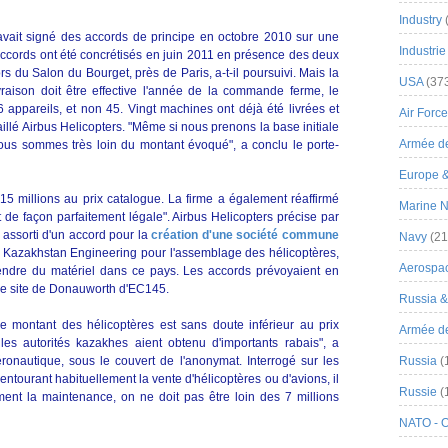
Industry
 avait signé des accords de principe en octobre 2010 sur une
Industrie
 accords ont été concrétisés en juin 2011 en présence des deux
rs du Salon du Bourget, près de Paris, a-t-il poursuivi. Mais la
USA
(37
vraison doit être effective l'année de la commande ferme, le
6 appareils, et non 45. Vingt machines ont déjà été livrées et
Air Force
taillé Airbus Helicopters. "Même si nous prenons la base initiale
Armée de
us sommes très loin du montant évoqué", a conclu le porte-
Europe 
 315 millions au prix catalogue. La firme a également réaffirmé
Marine N
t de façon parfaitement légale". Airbus Helicopters précise par
é assorti d'un accord pour la
création d'une société commune
Navy
(21
té Kazakhstan Engineering pour l'assemblage des hélicoptères,
Aerospa
endre du matériel dans ce pays. Les accords prévoyaient en
s le site de Donauworth d'EC145.
Russia 
le montant des hélicoptères est sans doute inférieur au prix
Armée de 
 les autorités kazakhes aient obtenu d'importants rabais", a
onautique, sous le couvert de l'anonymat. Interrogé sur les
Russia
(
ntourant habituellement la vente d'hélicoptères ou d'avions, il
Russie
(
ment la maintenance, on ne doit pas être loin des 7 millions
NATO - 