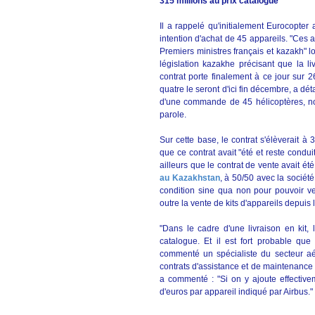
315 millions au prix catalogue
Il a rappelé qu'initialement Eurocopter
intention d'achat de 45 appareils. "Ces
Premiers ministres français et kazakh" lo
législation kazakhe précisant que la li
contrat porte finalement à ce jour sur 2
quatre le seront d'ici fin décembre, a dé
d'une commande de 45 hélicoptères, no
parole.
Sur cette base, le contrat s'élèverait à
que ce contrat avait "été et reste condui
ailleurs que le contrat de vente avait ét
au Kazakhstan
, à 50/50 avec la socié
condition sine qua non pour pouvoir v
outre la vente de kits d'appareils depui
"Dans le cadre d'une livraison en kit, 
catalogue. Et il est fort probable que
commenté un spécialiste du secteur aér
contrats d'assistance et de maintenance e
a commenté : "Si on y ajoute effective
d'euros par appareil indiqué par Airbus."