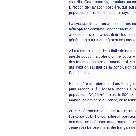
sécurité. Ces appareils, premiers exem
Direction de l’aviation policière, qui leu
population dans l’ensemble du pays. Les tro
La livraison de cet appareil quelques moi
hélicoptères confirme l’engagement d’Eu
à cette nouvelle acquisition, les fo
génération pour mener à bien des missio
« La modernisation de la flotte de notre po
moi de pouvoir la doter d’un hélicoptère 
des forces de police du monde entier », a
qui s’est dit satisfait de la conclusio
Paris et Lima.
Hélicoptère de référence dans le segm
plus reconnus à l’échelle mondiale p
population. Déjà livré à plus de 500 ex
monde, notamment la France, où le Minist
«Cette cérémonie vient illustrer et re
française et la Police national péruvie
domaine de l’aéronautique, dans lequel 
Jean-Yves Le Drian, ministre français de 