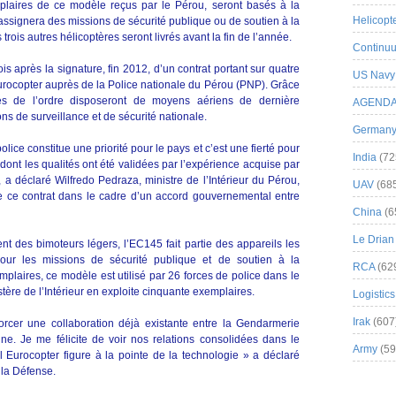
plaires de ce modèle reçus par le Pérou, seront basés à la
Helicopt
r assignera des missions de sécurité publique ou de soutien à la
is autres hélicoptères seront livrés avant la fin de l’année.
Continuu
s après la signature, fin 2012, d’un contrat portant sur quatre
US Navy
rocopter auprès de la Police nationale du Pérou (PNP). Grâce
rces de l’ordre disposeront de moyens aériens de dernière
AGEND
ns de surveillance et de sécurité nationale.
German
lice constitue une priorité pour le pays et c’est une fierté pour
India
(72
dont les qualités ont été validées par l’expérience acquise par
 déclaré Wilfredo Pedraza, ministre de l’Intérieur du Pérou,
UAV
(68
n de ce contrat dans le cadre d’un accord gouvernemental entre
China
(6
Le Drian
ent des bimoteurs légers, l’EC145 fait partie des appareils les
our les missions de sécurité publique et de soutien à la
RCA
(62
emplaires, ce modèle est utilisé par 26 forces de police dans le
ère de l’Intérieur en exploite cinquante exemplaires.
Logistics
Irak
(607
nforcer une collaboration déjà existante entre la Gendarmerie
nne. Je me félicite de voir nos relations consolidées dans le
Army
(59
Eurocopter figure à la pointe de la technologie » a déclaré
la Défense.