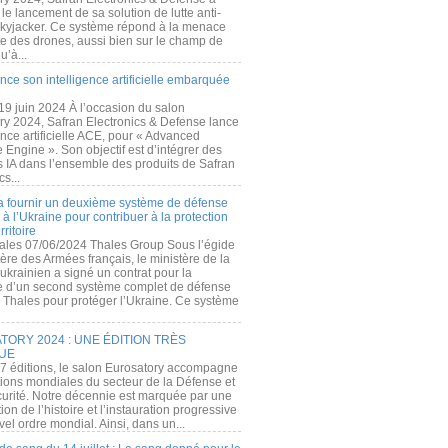
e lancement de sa solution de lutte anti-
kyjacker. Ce système répond à la menace
te des drones, aussi bien sur le champ de
u’à...
nce son intelligence artificielle embarquée
 19 juin 2024 À l’occasion du salon
ry 2024, Safran Electronics & Defense lance
gence artificielle ACE, pour « Advanced
 Engine ». Son objectif est d’intégrer des
s IA dans l’ensemble des produits de Safran
cs...
a fournir un deuxième système de défense
à l’Ukraine pour contribuer à la protection
rritoire
ales 07/06/2024 Thales Group Sous l’égide
ère des Armées français, le ministère de la
ukrainien a signé un contrat pour la
re d’un second système complet de défense
 Thales pour protéger l’Ukraine. Ce système
ORY 2024 : UNE ÉDITION TRÈS
UE
7 éditions, le salon Eurosatory accompagne
tions mondiales du secteur de la Défense et
curité. Notre décennie est marquée par une
ion de l’histoire et l’instauration progressive
el ordre mondial. Ainsi, dans un...