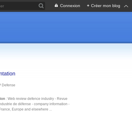
Connexion
+
Créer mon blog
ntation
P Defense
tion
: Web review defence industry - Revue
ndustrie de défense - company information -
France, Europe and elsewhere ...