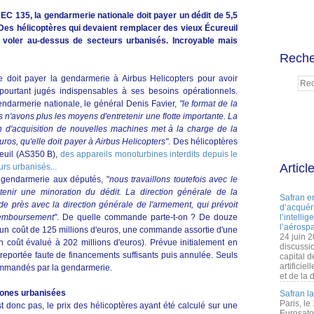
 135, la gendarmerie nationale doit payer un dédit de 5,5
 Des hélicoptères qui devaient remplacer des vieux Écureuil
e voler au-dessus de secteurs urbanisés. Incroyable mais
Reche
que doit payer la gendarmerie à Airbus Helicopters pour avoir
ourtant jugés indispensables à ses besoins opérationnels.
gendarmerie nationale, le général Denis Favier,
"le format de la
us n'avons plus les moyens d'entretenir une flotte importante. La
 d'acquisition de nouvelles machines met à la charge de la
ros, qu'elle doit payer à Airbus Helicopters"
. Des hélicoptères
reuil (AS350 B),
des appareils monoturbines interdits depuis le
Articl
rs urbanisés...
a gendarmerie aux députés, "
nous travaillons toutefois avec le
btenir une minoration du dédit. La direction générale de la
Safran e
de près avec la direction générale de l'armement, qui prévoit
d’acquéri
remboursement"
. De quelle commande parte-t-on ? De douze
l’intelli
l’aérospa
un coût de 125 millions d'euros, une commande assortie d'une
24 juin 
 coût évalué à 202 millions d'euros). Prévue initialement en
discussi
reportée faute de financements suffisants puis annulée. Seuls
capital d
artificie
ommandés par la gendarmerie.
et de la 
 zones urbanisées
Safran l
Paris, le
t donc pas, le prix des hélicoptères ayant été calculé sur une
Eurosato