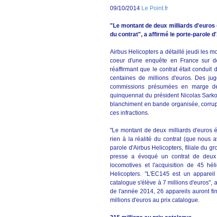
09/10/2014
Le Point.fr
"Le montant de deux milliards d'euros 
du contrat", a affirmé le porte-parole d
Airbus Helicopters a détaillé jeudi les m
coeur d'une enquête en France sur d
réaffirmant que le contrat était conduit 
centaines de millions d'euros. Des ju
commissions présumées en marge de
quinquennat du président Nicolas Sarkoz
blanchiment en bande organisée, corrupti
ces infractions.
"Le montant de deux milliards d'euros
rien à la réalité du contrat (que nous 
parole d'Airbus Helicopters, filiale du
presse a évoqué un contrat de deux 
locomotives et l'acquisition de 45 hél
Helicopters. "L'EC145 est un appare
catalogue s'élève à 7 millions d'euros", a 
de l'année 2014, 26 appareils auront fi
millions d'euros au prix catalogue.