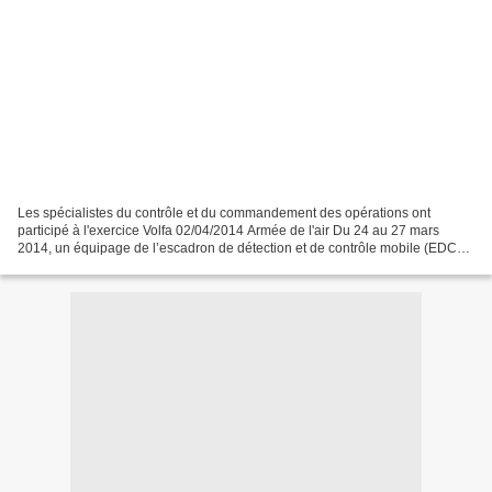
Les spécialistes du contrôle et du commandement des opérations ont
participé à l'exercice Volfa 02/04/2014 Armée de l'air Du 24 au 27 mars
2014, un équipage de l’escadron de détection et de contrôle mobile (EDCM)
de la base aérienne 105 d’Évreux a participé...