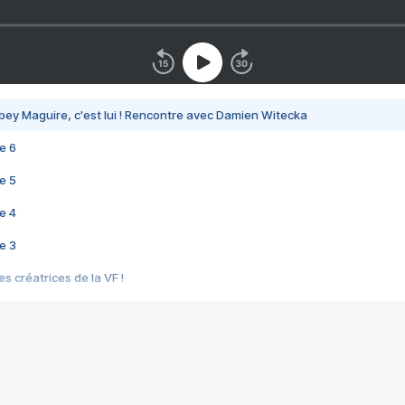
bey Maguire, c'est lui ! Rencontre avec Damien Witecka
e 6
e 5
e 4
e 3
s créatrices de la VF !
e 2
e 1
e Mektoub My Love arrive enfin ! Rencontre avec Shaïn Boumedine et Sal