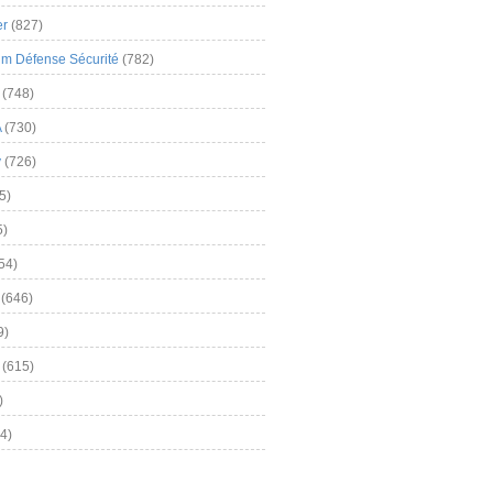
er
(827)
m Défense Sécurité
(782)
(748)
A
(730)
y
(726)
5)
5)
54)
(646)
9)
(615)
)
4)