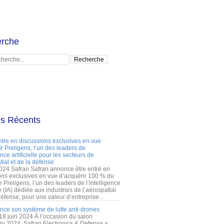
rche
es Récents
ntre en discussions exclusives en vue
r Preligens, l’un des leaders de
gence artificielle pour les secteurs de
tial et de la défense
2024 Safran Safran annonce être entré en
ons exclusives en vue d’acquérir 100 % du
e Preligens, l’un des leaders de l’intelligence
lle (IA) dédiée aux industries de l’aérospatial
défense, pour une valeur d’entreprise...
ance son système de lutte anti-drones
 18 juin 2024 À l’occasion du salon
ry 2024, Safran Electronics & Defense a