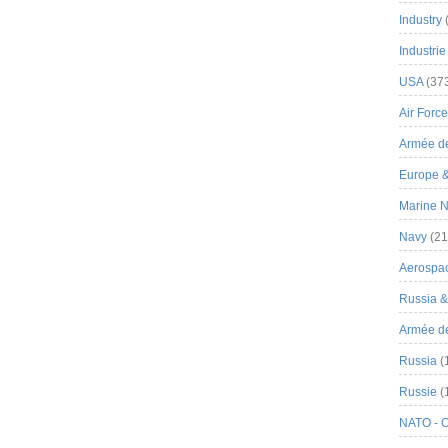
Industry
Industrie
USA
(37
Air Force
Armée de
Europe 
Marine N
Navy
(21
Aerospa
Russia 
Armée de 
Russia
(
Russie
(
NATO - 