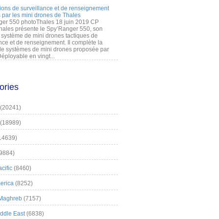
ions de surveillance et de renseignement
 par les mini drones de Thales
er 550 photoThales 18 juin 2019 CP
hales présente le Spy’Ranger 550, son
système de mini drones tactiques de
nce et de renseignement. Il complète la
 systèmes de mini drones proposée par
éployable en vingt...
ories
(20241)
(18989)
14639)
9884)
cific
(8460)
erica
(8252)
 Maghreb
(7157)
iddle East
(6838)