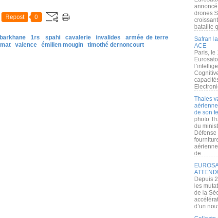
annoncé l
drones S
Repost
0
croissan
bataille q
barkhane
1rs
spahi
cavalerie
invalides
armée de terre
Safran la
emat
valence
émilien mougin
timothé dernoncourt
ACE
Paris, le
Eurosato
l’intelli
Cognitive
capacité
Electroni
Thales v
aérienne 
de son te
photo Th
du minist
Défense 
fournitu
aérienne
de...
EUROSAT
ATTEND
Depuis 2
les muta
de la Sé
accélérat
d’un nouv