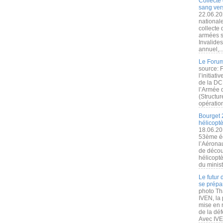
Collecte 
sang vers
22.06.20
nationale
collecte
armées s
Invalide
annuel,..
Le Forum
source: 
l’initiat
de la DC
l’Armée 
(Structur
opération
Bourget 
hélicopt
18.06.20
53ème éd
l’Aérona
de découv
hélicopt
du minist
Le futur
se prépa
photo Th
IVEN, la 
mise en r
de la dé
Avec IVEN