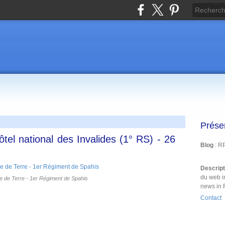
Prése
ôtel national des Invalides (1° RS) - 26
Blog
: R
Descrip
du web i
 de Terre - 1er Régiment de Spahis
news in 
Contact