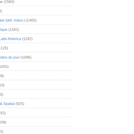
me
(1584)
3)
an (def. indus.)
(1465)
tique
(1342)
Latin America
(1182)
1126)
Video du jour
(1096)
1055)
9)
63)
0)
& Spatial
(925)
92)
838)
3)