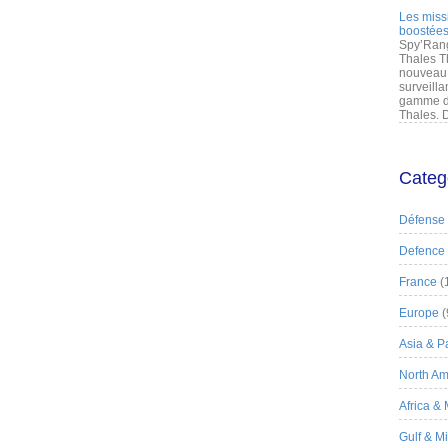
Les miss
boostées
Spy’Rang
Thales T
nouveau 
surveilla
gamme de
Thales. D
Categ
Défense
Defence
France
(
Europe
(
Asia & Pa
North Am
Africa &
Gulf & M