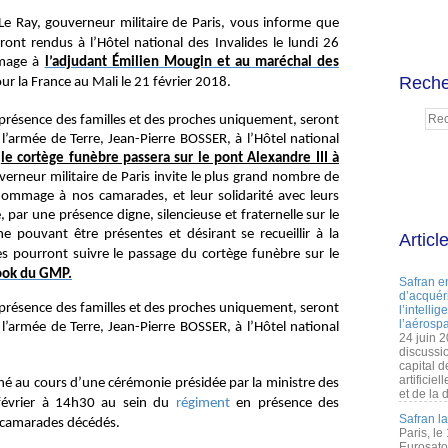
e Ray, gouverneur militaire de Paris,
vous informe
que
ront rendus à l’Hôtel national des Invalides le lundi 26
mage à
l’adjudant Émilien Mougin et au maréchal des
Reche
r la France au Mali le 21 février 2018.
 présence des familles et des proches uniquement, seront
 l’armée de Terre, Jean-Pierre BOSSER, à l’Hôtel national
,
le cortège funèbre passera sur le pont Alexandre III à
uverneur militaire de Paris invite le plus grand nombre de
hommage à nos camarades, et leur solidarité avec leurs
par une présence digne, silencieuse et fraternelle sur le
 pouvant être présentes et désirant se recueillir à la
Articl
 pourront suivre le passage du cortège funèbre sur le
ook du GMP.
Safran e
d’acquéri
 présence des familles et des proches uniquement, seront
l’intelli
l’aérospa
 l’armée de Terre, Jean-Pierre BOSSER, à l’Hôtel national
24 juin 
discussi
capital d
artificie
é au cours d’une cérémonie présidée par la ministre des
et de la 
 février à 14h30 au sein du
régiment
en présence des
Safran l
s camarades décédés.
Paris, le
Eurosato