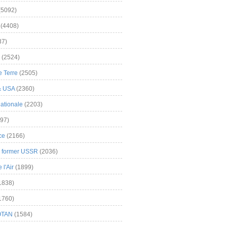
(5092)
(4408)
37)
(2524)
 Terre
(2505)
& USA
(2360)
ationale
(2203)
97)
ce
(2166)
& former USSR
(2036)
l'Air
(1899)
1838)
1760)
OTAN
(1584)