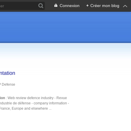
Connexion
+
Créer mon blog
ntation
P Defense
tion
: Web review defence industry - Revue
ndustrie de défense - company information -
France, Europe and elsewhere ...