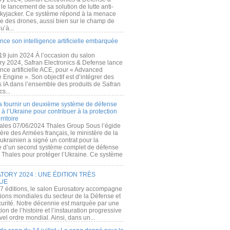
e lancement de sa solution de lutte anti-
kyjacker. Ce système répond à la menace
te des drones, aussi bien sur le champ de
u’à...
nce son intelligence artificielle embarquée
 19 juin 2024 À l’occasion du salon
ry 2024, Safran Electronics & Defense lance
gence artificielle ACE, pour « Advanced
 Engine ». Son objectif est d’intégrer des
s IA dans l’ensemble des produits de Safran
cs...
a fournir un deuxième système de défense
à l’Ukraine pour contribuer à la protection
rritoire
ales 07/06/2024 Thales Group Sous l’égide
ère des Armées français, le ministère de la
ukrainien a signé un contrat pour la
re d’un second système complet de défense
 Thales pour protéger l’Ukraine. Ce système
ORY 2024 : UNE ÉDITION TRÈS
UE
7 éditions, le salon Eurosatory accompagne
tions mondiales du secteur de la Défense et
curité. Notre décennie est marquée par une
ion de l’histoire et l’instauration progressive
el ordre mondial. Ainsi, dans un...