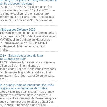
de sang du 14 juillet : Le sang donné pour le
é, ils ont besoin de vous !
20 source DCSSA À l'occasion de la fête
, qui aura lieu le mardi 14 juillet 2020, une
 de sang exceptionnelle en soutien aux
era organisée, à Paris, Hôtel national des
s Paris 7e, de 10h à 17h30. Rendez-vous
.
 Entreprises Défense 2019
FED Manifestation biennale créée en 1989 à
ive conjointe de la CCI Val-d’Oise/ Yvelines et
MAT (Direction Centrale du Matériel de
de Terre) devenue en 2010 la SIMMT
e Intégrée du Maintien en condition
nelle...
2019 - Embarquez à bord du futur
ère Guépard en 360°
19 Ministère des Armées A l’occasion de la
ition du Salon International de
utique et de l’Espace, nous vous proposons
rir la maquette grandeur réelle du futur
ère interarmées léger, exposée sur le stand
ère...
 de la supply chain aéronautique sécurisée
re grâce aux technologies de Thales
ales 17 juin 2019 CP Thales Thales lance
première plateforme digitale assurant la
elation entre industriels de l’aéronautique et
fense et fournisseurs de pièces détachées.
, l’acheteur bénéficie d’un tiers de...