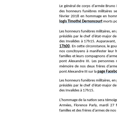
Le général de corps d’armée Bruno L
des honneurs funèbres militaires se
février 2018 en hommage
en hom
logis Timothé Dernoncourt
morts pou
Les honneurs funèbres militaires, en
présidés par le chef d’état-major de
des Invalides à 17h15. Auparavant
17h00
. En cette circonstance, le go
nos concitoyens à manifester leur 
familles et leurs compagnons d’arme, 
pont Alexandre III.
Les personnes ne
mémoire de nos deux frères d’armes
pont Alexandre III sur la
page Faceb
Les honneurs funèbres militaires, en
présidés par le chef d’état-major de
des Invalides à 17h15.
L’hommage de la nation sera témoign
Armées, Florence Parly, mardi 27
familles et des frères d’armes de no