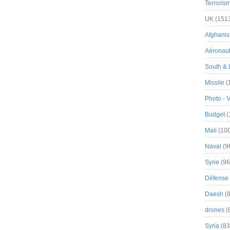
Terroris
UK
(151
Afghanist
Aéronau
South & 
Missile
(
Photo - 
Budget
(
Mali
(100
Naval
(9
Syrie
(96
Défense 
Daesh
(8
drones
(
Syria
(83