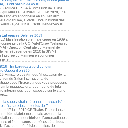
de sang du 14 juillet : Le sang donné pour le
é, ils ont besoin de vous !
20 source DCSSA À l'occasion de la fête
, qui aura lieu le mardi 14 juillet 2020, une
 de sang exceptionnelle en soutien aux
era organisée, à Paris, Hôtel national des
s Paris 7e, de 10h à 17h30. Rendez-vous
.
 Entreprises Défense 2019
FED Manifestation biennale créée en 1989 à
ive conjointe de la CCI Val-d’Oise/ Yvelines et
MAT (Direction Centrale du Matériel de
de Terre) devenue en 2010 la SIMMT
e Intégrée du Maintien en condition
nelle...
2019 - Embarquez à bord du futur
ère Guépard en 360°
19 Ministère des Armées A l’occasion de la
ition du Salon International de
utique et de l’Espace, nous vous proposons
rir la maquette grandeur réelle du futur
ère interarmées léger, exposée sur le stand
ère...
 de la supply chain aéronautique sécurisée
re grâce aux technologies de Thales
ales 17 juin 2019 CP Thales Thales lance
première plateforme digitale assurant la
elation entre industriels de l’aéronautique et
fense et fournisseurs de pièces détachées.
, l’acheteur bénéficie d’un tiers de...