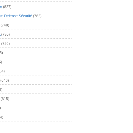
er
(827)
m Défense Sécurité
(782)
(748)
A
(730)
y
(726)
5)
5)
54)
(646)
9)
(615)
)
4)