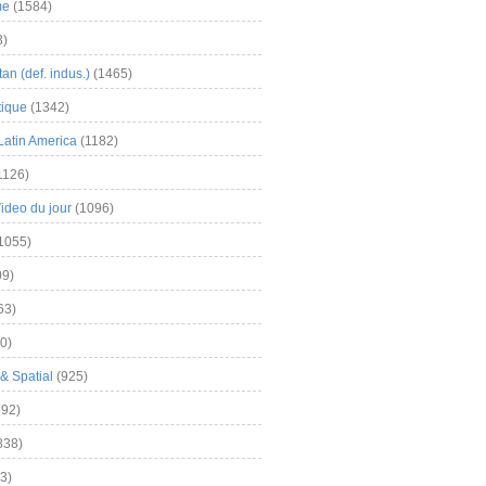
me
(1584)
3)
an (def. indus.)
(1465)
tique
(1342)
Latin America
(1182)
1126)
Video du jour
(1096)
1055)
9)
63)
0)
& Spatial
(925)
92)
838)
3)