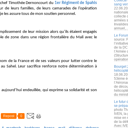
Collecte 
r-chef Timothée Dernoncourt du
1er Régiment de Spahis
sang vers
ur de leurs familles, de leurs camarades de l’opération
22.06.20
nationale
 je les assure tous de mon soutien personnel.
collecte
armées s
Invalide
annuel,..
plissement de leur mission alors qu’ils étaient engagés
Le Forum
le de zone dans une région frontalière du Mali avec le
source: 
l’initiat
de la DC
l’Armée 
(Structur
opération
m de la France et de ses valeurs pour lutter contre le
 au Sahel. Leur sacrifice renforce notre détermination à
Bourget 
hélicopt
18.06.20
53ème éd
l’Aérona
de découv
 aujourd’hui endeuillée, qui exprime sa solidarité et son
hélicopt
du minist
Le futur
se prépa
photo Th
IVEN, la 
Repost
0
mise en r
de la dé
Avec IVEN
a & maghreb
barkhane
france
mali
défense
defence