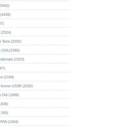
(5092)
(4408)
37)
(2524)
 Terre
(2505)
& USA
(2360)
ationale
(2203)
97)
ce
(2166)
& former USSR
(2036)
l'Air
(1899)
1838)
1760)
OTAN
(1584)