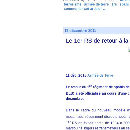
terrorisme
armée de terre
1rs
spahi
commenter cet article
…
11 décembre 2015
Le 1er RS de retour à l
11 déc. 2015
Armée de Terre
er
Le retour du 1
régiment de spahis de
BLB) a été officialisé au cours d’une 
décembre.
Dans le cadre du nouveau modèle d'o
mécanisée, récemment dissoute, pour re
er
1
RS en faisait partie de 1984 à 2009
marsouins, bigors et transmetteurs au sei