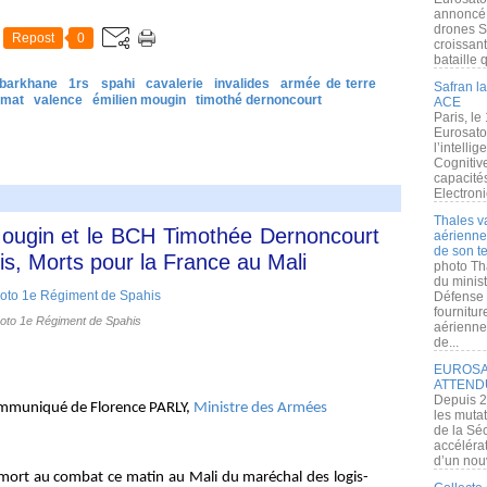
annoncé l
drones S
Repost
0
croissan
bataille q
barkhane
1rs
spahi
cavalerie
invalides
armée de terre
Safran la
emat
valence
émilien mougin
timothé dernoncourt
ACE
Paris, le
Eurosato
l’intelli
Cognitive
capacité
Electroni
Thales v
ougin et le BCH Timothée Dernoncourt
aérienne 
de son te
s, Morts pour la France au Mali
photo Th
du minist
Défense 
fournitu
oto 1e Régiment de Spahis
aérienne
de...
EUROSAT
ATTEND
Depuis 2
Communiqué de Florence PARLY,
Ministre des Armées
les muta
de la Sé
accélérat
d’un nouv
a mort au combat ce matin au Mali du maréchal des logis-