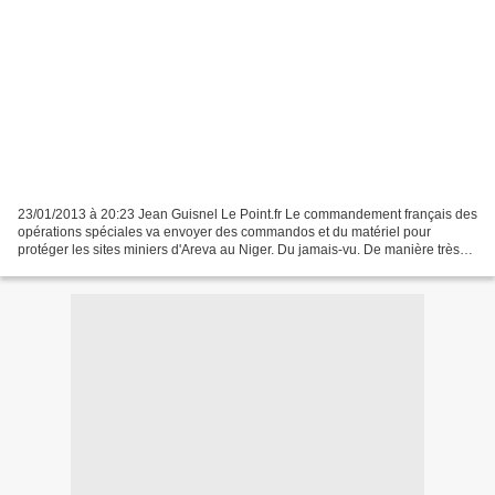
23/01/2013 à 20:23 Jean Guisnel Le Point.fr Le commandement français des
opérations spéciales va envoyer des commandos et du matériel pour
protéger les sites miniers d'Areva au Niger. Du jamais-vu. De manière très
inattendue, le ministre de la Défense...