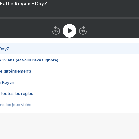
 Battle Royale - DayZ
 DayZ
 a 13 ans (et vous l'avez ignoré)
e (littéralement)
im Rayan
 toutes les règles
s les jeux vidéo
us choquant de Rockstar ? - Le scandale BULLY
e plus moche de Steam
du RÊVE tourne au CAUCHEMAR