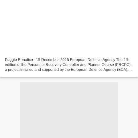
Poggio Renatico - 15 December, 2015 European Defence Agency The fifth
edition of the Personnel Recovery Controller and Planner Course (PRCPC),
a project initiated and supported by the European Defence Agency (EDA),
was organised and hosted for the first...