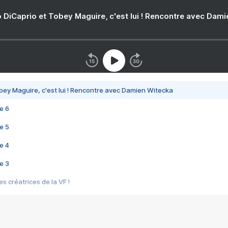
 DiCaprio et Tobey Maguire, c'est lui ! Rencontre avec Dam
bey Maguire, c'est lui ! Rencontre avec Damien Witecka
e 6
e 5
e 4
e 3
s créatrices de la VF !
e 2
e 1