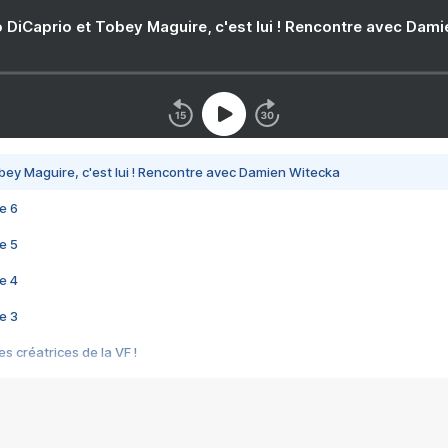
 DiCaprio et Tobey Maguire, c'est lui ! Rencontre avec Dam
bey Maguire, c'est lui ! Rencontre avec Damien Witecka
e 6
e 5
e 4
e 3
s créatrices de la VF !
e 2
e 1