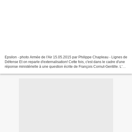
Epsilon - photo Armée de l'Air 15.05.2015 par Philippe Chapleau - Lignes de
Défense Et on reparle d'externalisation! Cette fois, c'est dans le cadre d'une
réponse ministérielle à une question écrite de François Cornut-Gentille. L'élu
UMP demandait à Jean-Yves...