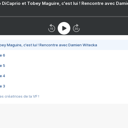
 DiCaprio et Tobey Maguire, c'est lui ! Rencontre avec Dam
bey Maguire, c'est lui ! Rencontre avec Damien Witecka
e 6
e 5
e 4
e 3
s créatrices de la VF !
e 2
e 1
e Mektoub My Love arrive enfin ! Rencontre avec Shaïn Boumedine et Sal