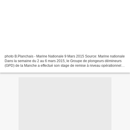
photo B.Planchais - Marine Nationale 9 Mars 2015 Source: Marine nationale
Dans la semaine du 2 au 6 mars 2015, le Groupe de plongeurs démineurs
(GPD) de la Manche a effectué son stage de remise à niveau opérationnelle
(RANO). Animé par la division entraînement...