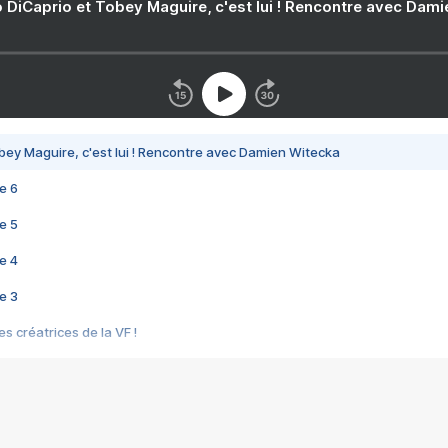
 DiCaprio et Tobey Maguire, c'est lui ! Rencontre avec Dam
bey Maguire, c'est lui ! Rencontre avec Damien Witecka
e 6
e 5
e 4
e 3
s créatrices de la VF !
e 2
e 1
e Mektoub My Love arrive enfin ! Rencontre avec Shaïn Boumedine et Sal