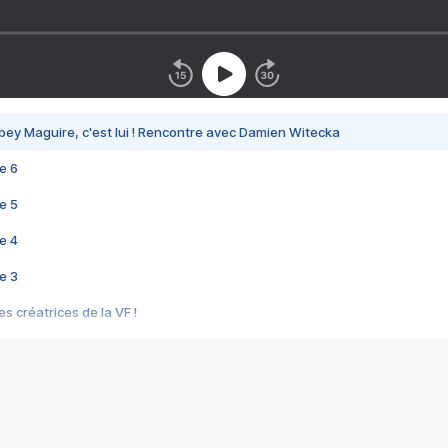
bey Maguire, c'est lui ! Rencontre avec Damien Witecka
e 6
e 5
e 4
e 3
s créatrices de la VF !
e 2
e 1
e Mektoub My Love arrive enfin ! Rencontre avec Shaïn Boumedine et Sal