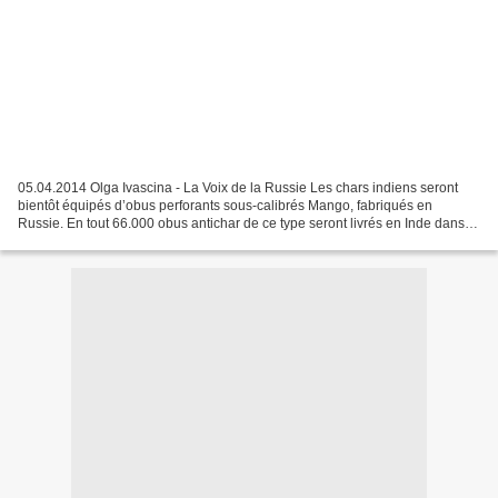
05.04.2014 Olga Ivascina - La Voix de la Russie Les chars indiens seront
bientôt équipés d’obus perforants sous-calibrés Mango, fabriqués en
Russie. En tout 66.000 obus antichar de ce type seront livrés en Inde dans le
cadre de l’accord russo-indien signé...