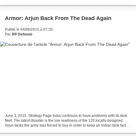
RCh), il a rassemblé 140 cavaliers...
Armor: Arjun Back From The Dead Again
Publié le 04/06/2015 à 07:35
Par
RP Defense
June 3, 2015: Strategy Page India continues to have problems with its tank
fleet. The latest disaster is the low readiness of the 120 locally designed
Arjun tanks the army was forced to buy in order to keep an Indian tank factory
working. After several...