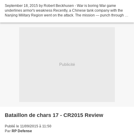
September 18, 2015 by Robert Beckhusen - War is boring War game
underlines armor's weakness Recently, a Chinese tank company with the
Nanjing Military Region went on the attack. The mission — punch through an
enemy defense, press forward and eliminate...
Publicité
Bataillon de chars 17 - CR2015 Review
Publié le 11/09/2015 à 11:50
Par
RP Defense