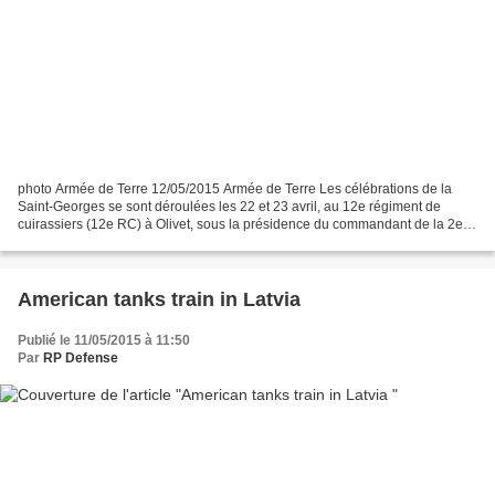
photo Armée de Terre 12/05/2015 Armée de Terre Les célébrations de la
Saint-Georges se sont déroulées les 22 et 23 avril, au 12e régiment de
cuirassiers (12e RC) à Olivet, sous la présidence du commandant de la 2e
brigade blindée et gouverneur militaire...
American tanks train in Latvia
Publié le 11/05/2015 à 11:50
Par
RP Defense