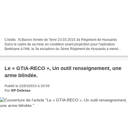
Crédits : N.Baron/ Armée de Terre 23.03.2015 3e Régiment de Hussards
Dans le cadre de sa mise en condition avant projection pour l'opération
Barkhane à l'été, le 3e escadron du 3ème Régiment de Hussards a mené
une campagne de tir sur ERC-90 Sagaie début...
Le « GTIA-RECO », Un outil renseignement, une
arme blindée.
Publié le 22/03/2015 à 20:55
Par
RP Defense