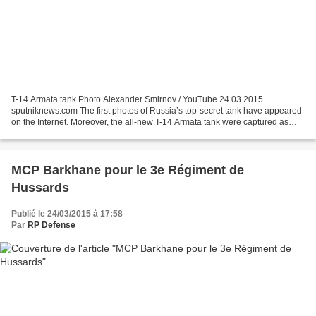
T-14 Armata tank Photo Alexander Smirnov / YouTube 24.03.2015
sputniknews.com The first photos of Russia’s top-secret tank have appeared
on the Internet. Moreover, the all-new T-14 Armata tank were captured as
they were being transported by rail to a...
MCP Barkhane pour le 3e Régiment de
Hussards
Publié le 24/03/2015 à 17:58
Par
RP Defense