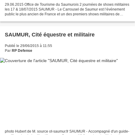
29.06.2015 Office de Tourisme du Saumurois 2 journées de shows militaires
les 17 & 18/07/2015 SAUMUR - Le Carrousel de Saumur est l’événement
public le plus ancien de France et un des premiers shows militaires de
l’hexagone. Une démonstration équestre...
SAUMUR, Cité équestre et militaire
Publié le 29/06/2015 à 11:55
Par
RP Defense
photo Hubert de M. source ot-saumur.fr SAUMUR - Accompagné d'un guide-