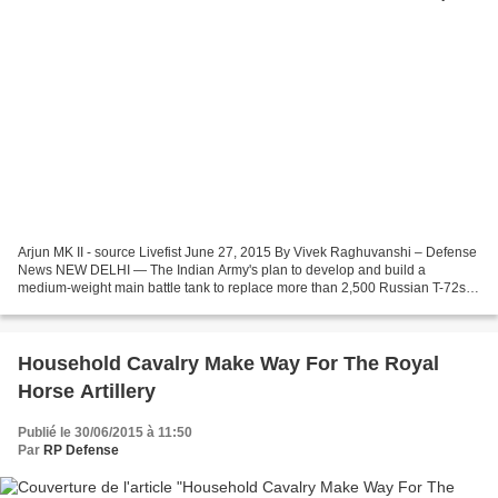
Arjun MK II - source Livefist June 27, 2015 By Vivek Raghuvanshi – Defense
News NEW DELHI — The Indian Army's plan to develop and build a
medium-weight main battle tank to replace more than 2,500 Russian T-72s
has raised questions about the future of...
Household Cavalry Make Way For The Royal
Horse Artillery
Publié le 30/06/2015 à 11:50
Par
RP Defense