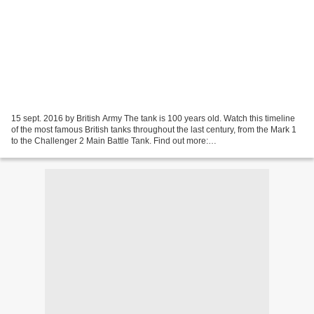
15 sept. 2016 by British Army The tank is 100 years old. Watch this timeline
of the most famous British tanks throughout the last century, from the Mark 1
to the Challenger 2 Main Battle Tank. Find out more:
www.army.mod.uk/tank100 Archive footage courtesy...