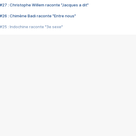
#27 : Christophe Willem raconte "Jacques a dit"
#26 : Chimène Badi raconte "Entre nous"
#25 : Indochine raconte "3e sexe"
#24 : Zaho raconte "C'est chelou"
#23 : Patrick Bruel raconte "Au café des délices"
#22 : Kyo raconte "Le chemin"
#21 : Nolwenn Leroy raconte "Cassé"
#20 : Patrick Hernandez raconte "Born to be alive"
#19 : Lorie raconte "Près de moi"
#18 : Michael Jones raconte "A nos actes manqués" (avec Jean-Jacque
#17 : Khaled raconte "Aïcha"
#16 : Corneille raconte "Parce qu'on vient de loin"