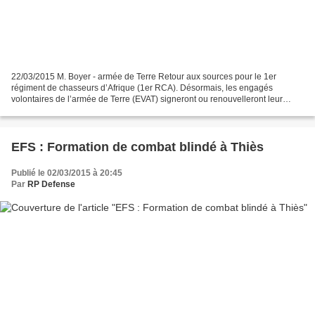
22/03/2015 M. Boyer - armée de Terre Retour aux sources pour le 1er
régiment de chasseurs d’Afrique (1er RCA). Désormais, les engagés
volontaires de l’armée de Terre (EVAT) signeront ou renouvelleront leur
contrat dans la salle d’honneur du régiment....
EFS : Formation de combat blindé à Thiès
Publié le 02/03/2015 à 20:45
Par
RP Defense