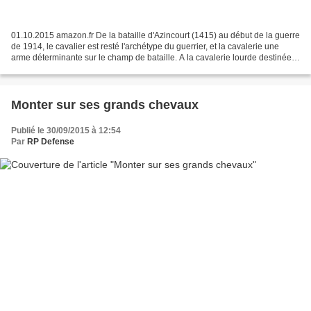
01.10.2015 amazon.fr De la bataille d'Azincourt (1415) au début de la guerre
de 1914, le cavalier est resté l'archétype du guerrier, et la cavalerie une
arme déterminante sur le champ de bataille. A la cavalerie lourde destinée à
enfoncer les lignes ennemies...
Monter sur ses grands chevaux
Publié le 30/09/2015 à 12:54
Par
RP Defense