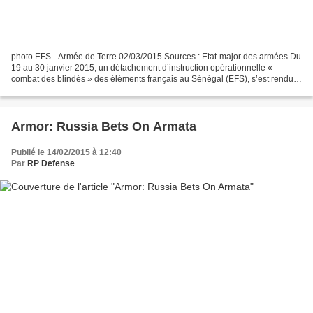
photo EFS - Armée de Terre 02/03/2015 Sources : Etat-major des armées Du
19 au 30 janvier 2015, un détachement d’instruction opérationnelle «
combat des blindés » des éléments français au Sénégal (EFS), s’est rendu à
Thiès dans le cadre d’une formation...
Armor: Russia Bets On Armata
Publié le 14/02/2015 à 12:40
Par
RP Defense