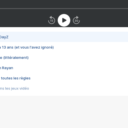
 DayZ
 a 13 ans (et vous l'avez ignoré)
e (littéralement)
im Rayan
 toutes les règles
s les jeux vidéo
us choquant de Rockstar ? - Le scandale BULLY
e plus moche de Steam
du RÊVE tourne au CAUCHEMAR