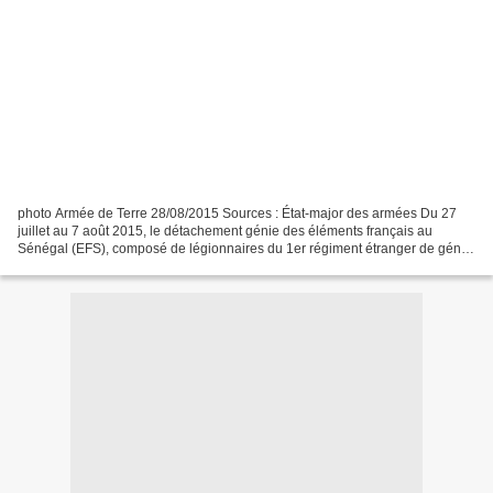
photo Armée de Terre 28/08/2015 Sources : État-major des armées Du 27
juillet au 7 août 2015, le détachement génie des éléments français au
Sénégal (EFS), composé de légionnaires du 1er régiment étranger de génie
(REG), s’est rendu au bataillon d’appui...