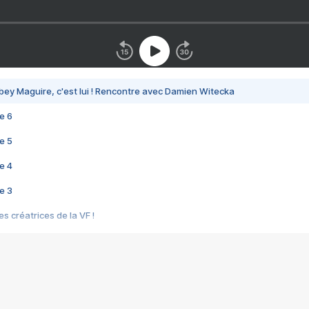
bey Maguire, c'est lui ! Rencontre avec Damien Witecka
e 6
e 5
e 4
e 3
s créatrices de la VF !
e 2
e 1
e Mektoub My Love arrive enfin ! Rencontre avec Shaïn Boumedine et Sal