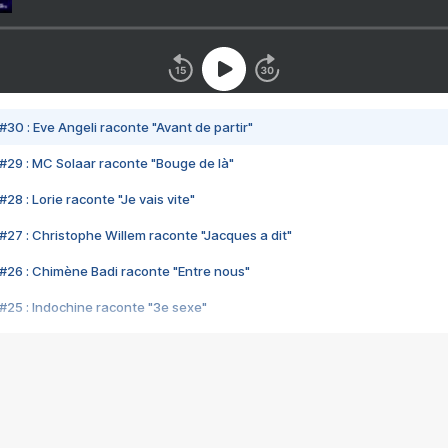
#30 : Eve Angeli raconte "Avant de partir"
#29 : MC Solaar raconte "Bouge de là"
28 : Lorie raconte "Je vais vite"
#27 : Christophe Willem raconte "Jacques a dit"
#26 : Chimène Badi raconte "Entre nous"
#25 : Indochine raconte "3e sexe"
#24 : Zaho raconte "C'est chelou"
#23 : Patrick Bruel raconte "Au café des délices"
#22 : Kyo raconte "Le chemin"