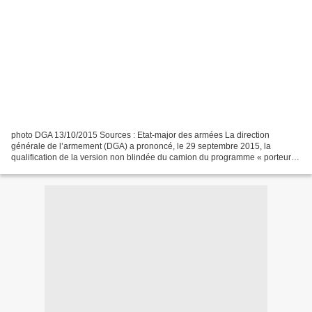
photo DGA 13/10/2015 Sources : Etat-major des armées La direction
générale de l’armement (DGA) a prononcé, le 29 septembre 2015, la
qualification de la version non blindée du camion du programme « porteurs
polyvalents terrestres » (PPT). La loi de programmation...