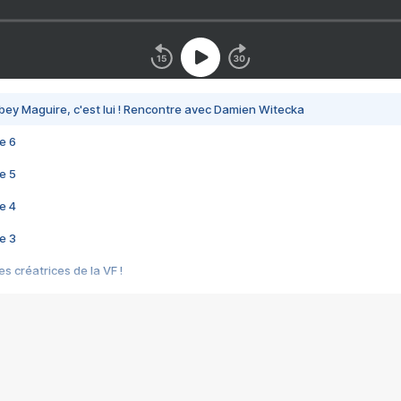
bey Maguire, c'est lui ! Rencontre avec Damien Witecka
e 6
e 5
e 4
e 3
s créatrices de la VF !
e 2
e 1
e Mektoub My Love arrive enfin ! Rencontre avec Shaïn Boumedine et Sal
i : après Toni en famille