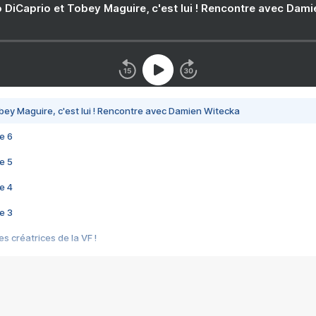
 DiCaprio et Tobey Maguire, c'est lui ! Rencontre avec Dam
bey Maguire, c'est lui ! Rencontre avec Damien Witecka
e 6
e 5
e 4
e 3
s créatrices de la VF !
e 2
e 1
e Mektoub My Love arrive enfin ! Rencontre avec Shaïn Boumedine et Sal