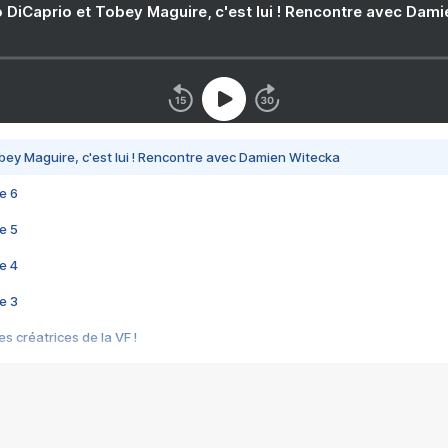
 DiCaprio et Tobey Maguire, c'est lui ! Rencontre avec Dam
bey Maguire, c'est lui ! Rencontre avec Damien Witecka
e 6
e 5
e 4
e 3
s créatrices de la VF !
e 2
e 1
e Mektoub My Love arrive enfin ! Rencontre avec Shaïn Boumedine et Sal