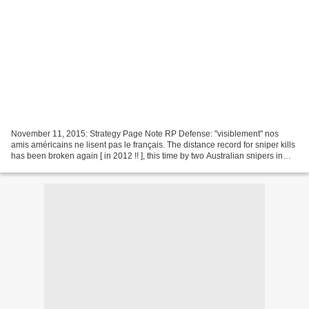
November 11, 2015: Strategy Page Note RP Defense: "visiblement" nos
amis américains ne lisent pas le français. The distance record for sniper kills
has been broken again [ in 2012 !! ], this time by two Australian snipers in
Afghanistan using M82A1 12.7mm...