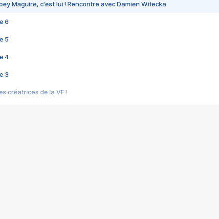
bey Maguire, c'est lui ! Rencontre avec Damien Witecka
e 6
e 5
e 4
e 3
s créatrices de la VF !
e 2
e 1
e Mektoub My Love arrive enfin ! Rencontre avec Shaïn Boumedine et Sal
i : après Toni en famille
elle réalise le bouleversant Dites lui que je l'aime
ais ! Rencontre autour de Vie privée de Rebecca Zlotowski
 de Marguerite, Grave... Rencontre avec Ella Rumpf