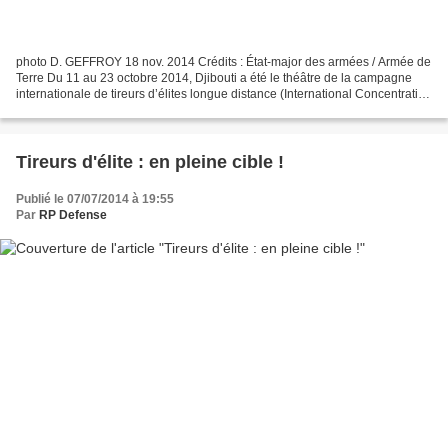
photo D. GEFFROY 18 nov. 2014 Crédits : État-major des armées / Armée de
Terre Du 11 au 23 octobre 2014, Djibouti a été le théâtre de la campagne
internationale de tireurs d’élites longue distance (International Concentration
for Advanced Sniping in Djibouti...
Tireurs d'élite : en pleine cible !
Publié le 07/07/2014 à 19:55
Par
RP Defense