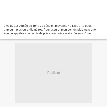
27/11/2015 Armée de Terre Je pèse en moyenne 40 kilos et je peux
parcourir plusieurs kilomètres. Pour assurer mon bon emploi, toute une
équipe appelée « servants de pièce » est nécessaire. Je suis d'une
robustesse extrême, léger et facilement projetable....
Publicité