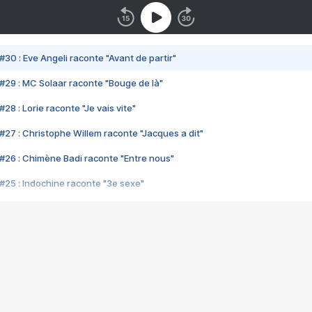
#30 : Eve Angeli raconte "Avant de partir"
#29 : MC Solaar raconte "Bouge de là"
28 : Lorie raconte "Je vais vite"
#27 : Christophe Willem raconte "Jacques a dit"
#26 : Chimène Badi raconte "Entre nous"
#25 : Indochine raconte "3e sexe"
#24 : Zaho raconte "C'est chelou"
#23 : Patrick Bruel raconte "Au café des délices"
#22 : Kyo raconte "Le chemin"
#21 : Nolwenn Leroy raconte "Cassé"
#20 : Patrick Hernandez raconte "Born to be alive"