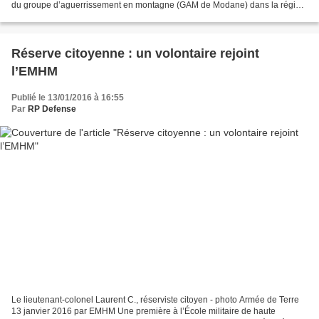
du groupe d’aguerrissement en montagne (GAM de Modane) dans la région
de Valfréjus (Savoie), un détachement...
Réserve citoyenne : un volontaire rejoint
l’EMHM
Publié le 13/01/2016 à 16:55
Par
RP Defense
Le lieutenant-colonel Laurent C., réserviste citoyen - photo Armée de Terre
13 janvier 2016 par EMHM Une première à l’École militaire de haute