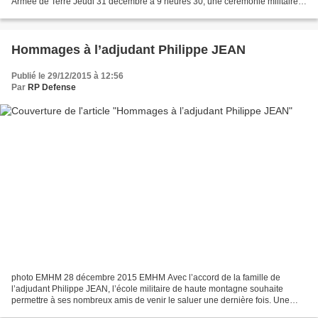
Armée de Terre Jeudi 31 décembre à 9 heures 30, une cérémonie militaire
d’hommage a été organisée à la mémoire...
Hommages à l’adjudant Philippe JEAN
Publié le 29/12/2015 à 12:56
Par
RP Defense
photo EMHM 28 décembre 2015 EMHM Avec l’accord de la famille de
l’adjudant Philippe JEAN, l’école militaire de haute montagne souhaite
permettre à ses nombreux amis de venir le saluer une dernière fois. Une
chapelle ardente est mise en place au quartier...