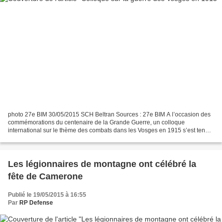
photo 27e BIM 30/05/2015 SCH Beltran Sources : 27e BIM A l’occasion des
commémorations du centenaire de la Grande Guerre, un colloque
international sur le thème des combats dans les Vosges en 1915 s’est tenu à
Epinal et à Colmar du 21 au 23 mai dernier....
Les légionnaires de montagne ont célébré la
fête de Camerone
Publié le 19/05/2015 à 16:55
Par
RP Defense