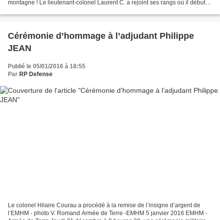
montagne ! Le lieutenant-colonel Laurent C. a rejoint ses rangs où il débute
un contrat de « réserviste citoyen...
Cérémonie d’hommage à l’adjudant Philippe
JEAN
Publié le 05/01/2016 à 18:55
Par
RP Defense
Le colonel Hilaire Courau a procédé à la remise de l’insigne d’argent de
l’EMHM - photo V. Romand Armée de Terre -EMHM 5 janvier 2016 EMHM -