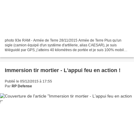
photo 93e RAM - Armée de Terre 28/11/2015 Armée de Terre Plus qu'un
sigle (camion équipé d'un système d'artillerie, alias CAESAR), je suis
téléguidé par GPS, j’atteins 40 kilomètres de portée et je suis 100% mobile.
Découvrez les différentes étapes de...
Immersion tir mortier - L'appui feu en action !
Publié le 05/12/2015 à 17:55
Par
RP Defense