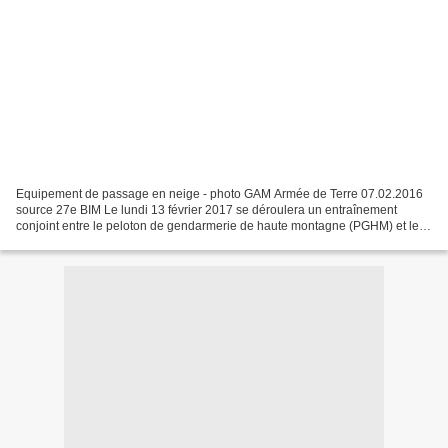
Equipement de passage en neige - photo GAM Armée de Terre 07.02.2016
source 27e BIM Le lundi 13 février 2017 se déroulera un entraînement
conjoint entre le peloton de gendarmerie de haute montagne (PGHM) et le
groupement d’aguerrissement montagne (GAM)...