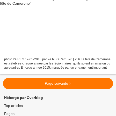
photo 2e REG 19-05-2015 par 2e REG Réf : 576 | 756 La fête de Camerone
est célébrée chaque année par les légionnaires, qu’ils soient en mission ou
au quartier. En cette année 2015, marquée par un engagement important du
2e REG avec actuellement 3 unités...
Page suivante >
Hébergé par Overblog
Top articles
Pages