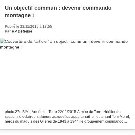
Un objectif commun : devenir commando
montagne !
Publié le 22/11/2015 à 17:55
Par
RP Defense
photo 27e BIM - Armée de Terre 22/11/2015 Armée de Terre Héritier des
sections d’éclaireurs skieurs auxquelles appartenait le lieutenant Tom Morel,
héros du maquis des Glières de 1943 à 1944, le groupement commando
montagne (GCM) est l’unité d’élite opérationnelle...