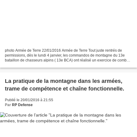
photo Armée de Terre 22/01/2016 Armée de Terre Tout juste rentrés de
permissions, dès le lundi 4 janvier, les commandos de montagne du 13e
bataillon de chasseurs alpins ( 13e BCA) ont réalisé un exercice de combat
au col du Granon (Hautes-Alpes), comprenant...
La pratique de la montagne dans les armées,
trame de compétence et chaîne fonctionnelle.
Publié le 20/01/2016 à 21:55
Par
RP Defense