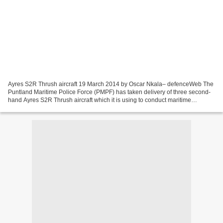
Ayres S2R Thrush aircraft 19 March 2014 by Oscar Nkala– defenceWeb The
Puntland Maritime Police Force (PMPF) has taken delivery of three second-
hand Ayres S2R Thrush aircraft which it is using to conduct maritime
surveillance and security patrols in...