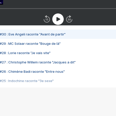
#30 : Eve Angeli raconte "Avant de partir"
#29 : MC Solaar raconte "Bouge de là"
28 : Lorie raconte "Je vais vite"
#27 : Christophe Willem raconte "Jacques a dit"
#26 : Chimène Badi raconte "Entre nous"
#25 : Indochine raconte "3e sexe"
#24 : Zaho raconte "C'est chelou"
#23 : Patrick Bruel raconte "Au café des délices"
#22 : Kyo raconte "Le chemin"