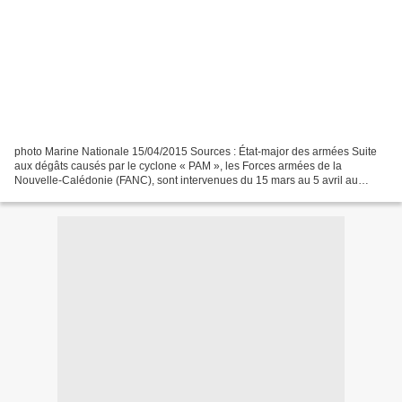
photo Marine Nationale 15/04/2015 Sources : État-major des armées Suite
aux dégâts causés par le cyclone « PAM », les Forces armées de la
Nouvelle-Calédonie (FANC), sont intervenues du 15 mars au 5 avril au
Vanuatu, en liaison avec les institutions locales,...