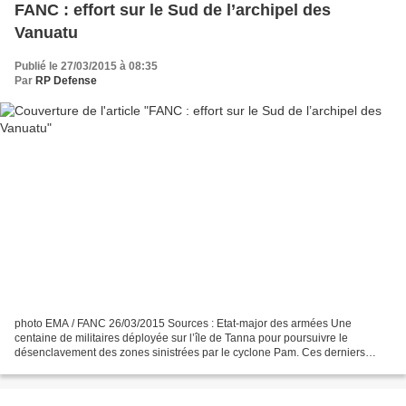
FANC : effort sur le Sud de l’archipel des
Vanuatu
Publié le 27/03/2015 à 08:35
Par
RP Defense
photo EMA / FANC 26/03/2015 Sources : Etat-major des armées Une
centaine de militaires déployée sur l’île de Tanna pour poursuivre le
désenclavement des zones sinistrées par le cyclone Pam. Ces derniers
jours, les FANC ont maintenu leurs actions au profit...