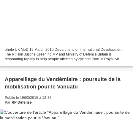
photo UK MoD 19 March 2015 Department for International Development,
The Rt Hon Justine Greening MP and Ministry of Defence Britain is
responding rapidly to help people affected by cyclone Pam. A Royal Air
Force C-17 plane carrying shelter and lighting...
Appareillage du Vendémiaire : poursuite de la
mobilisation pour le Vanuatu
Publié le 19/03/2015 à 12:35
Par
RP Defense