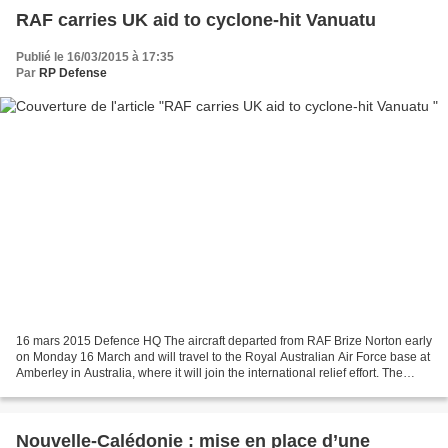
RAF carries UK aid to cyclone-hit Vanuatu
Publié le 16/03/2015 à 17:35
Par
RP Defense
16 mars 2015 Defence HQ The aircraft departed from RAF Brize Norton early
on Monday 16 March and will travel to the Royal Australian Air Force base at
Amberley in Australia, where it will join the international relief effort. The
plane is carrying 1,640...
Nouvelle-Calédonie : mise en place d’une