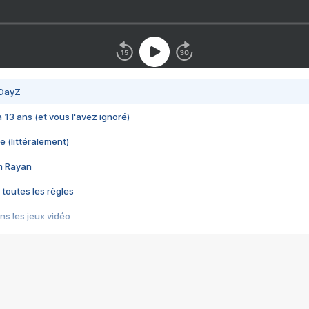
 DayZ
 a 13 ans (et vous l'avez ignoré)
e (littéralement)
im Rayan
 toutes les règles
s les jeux vidéo
us choquant de Rockstar ? - Le scandale BULLY
e plus moche de Steam
du RÊVE tourne au CAUCHEMAR