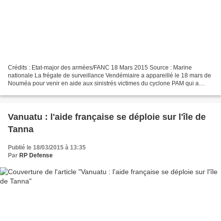
Crédits : Etat-major des armées/FANC 18 Mars 2015 Source : Marine
nationale La frégate de surveillance Vendémiaire a appareillé le 18 mars de
Nouméa pour venir en aide aux sinistrés victimes du cyclone PAM qui a
durement frappé le Vanuatu. Embarqués à...
Vanuatu : l'aide française se déploie sur l'île de
Tanna
Publié le 18/03/2015 à 13:35
Par
RP Defense