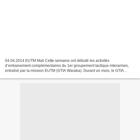
04.04.2014 EUTM Mali Cette semaine ont débuté les activités
d’entrainement complémentaires du 1er groupement tactique interarmes,
entraîné par la mission EUTM (GTIA Waraba). Durant un mois, le GTIA
Waraba suivra cette formation dont le but est d’améliorer...