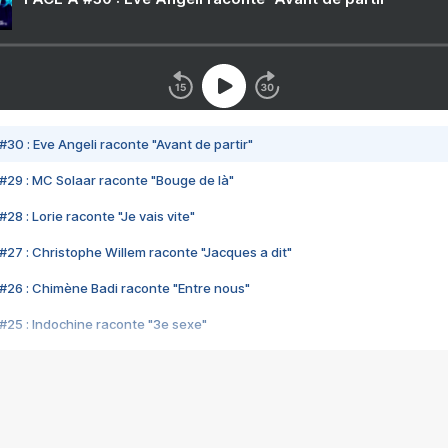
#30 : Eve Angeli raconte "Avant de partir"
#29 : MC Solaar raconte "Bouge de là"
28 : Lorie raconte "Je vais vite"
#27 : Christophe Willem raconte "Jacques a dit"
#26 : Chimène Badi raconte "Entre nous"
#25 : Indochine raconte "3e sexe"
#24 : Zaho raconte "C'est chelou"
#23 : Patrick Bruel raconte "Au café des délices"
#22 : Kyo raconte "Le chemin"