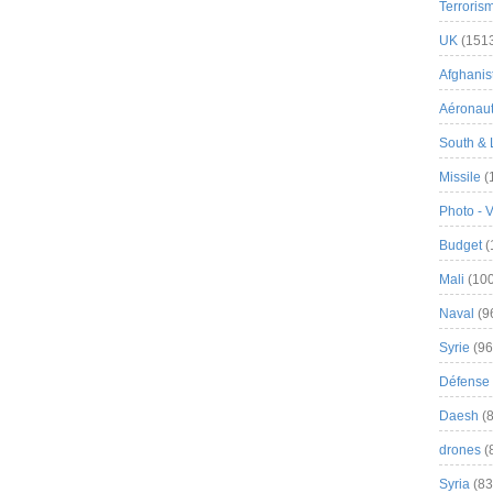
Terroris
UK
(151
Afghanist
Aéronau
South & 
Missile
(
Photo - 
Budget
(
Mali
(100
Naval
(9
Syrie
(96
Défense 
Daesh
(8
drones
(
Syria
(83