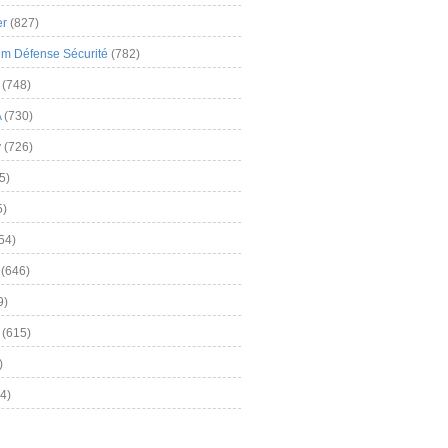
er
(827)
m Défense Sécurité
(782)
(748)
A
(730)
y
(726)
5)
5)
54)
(646)
9)
(615)
)
4)