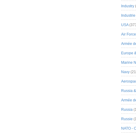
Industry
Industrie
USA
(37
Air Force
Armée de
Europe 
Marine N
Navy
(21
Aerospa
Russia 
Armée de 
Russia
(
Russie
(
NATO - 