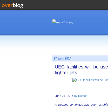
27 juin 2014
UEC facilities will be us
fighter jets
June 27, 2014
by Rostec
A steering committee has been establi