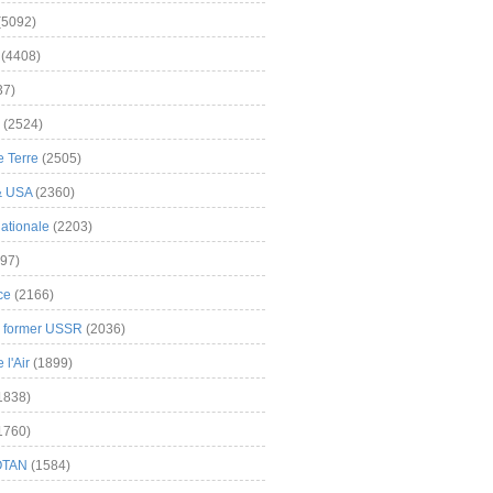
(5092)
(4408)
37)
(2524)
 Terre
(2505)
& USA
(2360)
ationale
(2203)
97)
ce
(2166)
& former USSR
(2036)
l'Air
(1899)
1838)
1760)
OTAN
(1584)