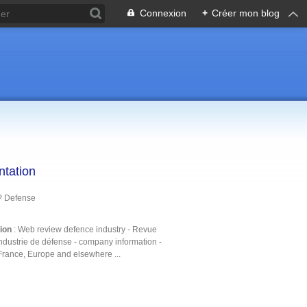
Connexion
+
Créer mon blog
ntation
P Defense
tion
: Web review defence industry - Revue
ndustrie de défense - company information -
France, Europe and elsewhere ...