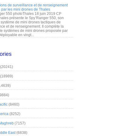
ions de surveillance et de renseignement
 par les mini drones de Thales
er 550 photoThales 18 juin 2019 CP
hales présente le Spy’Ranger 550, son
système de mini drones tactiques de
nce et de renseignement. Il complète la
 systèmes de mini drones proposée par
éployable en vingt...
ories
(20241)
(18989)
14639)
9884)
cific
(8460)
erica
(8252)
 Maghreb
(7157)
iddle East
(6838)