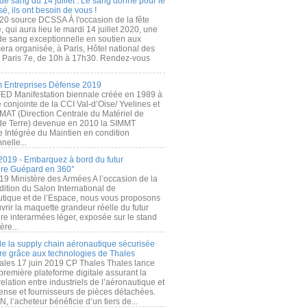
de sang du 14 juillet : Le sang donné pour le
é, ils ont besoin de vous !
20 source DCSSA À l'occasion de la fête
, qui aura lieu le mardi 14 juillet 2020, une
 de sang exceptionnelle en soutien aux
era organisée, à Paris, Hôtel national des
s Paris 7e, de 10h à 17h30. Rendez-vous
.
 Entreprises Défense 2019
FED Manifestation biennale créée en 1989 à
ive conjointe de la CCI Val-d’Oise/ Yvelines et
MAT (Direction Centrale du Matériel de
de Terre) devenue en 2010 la SIMMT
e Intégrée du Maintien en condition
nelle...
2019 - Embarquez à bord du futur
ère Guépard en 360°
19 Ministère des Armées A l’occasion de la
ition du Salon International de
utique et de l’Espace, nous vous proposons
rir la maquette grandeur réelle du futur
ère interarmées léger, exposée sur le stand
ère...
 de la supply chain aéronautique sécurisée
re grâce aux technologies de Thales
ales 17 juin 2019 CP Thales Thales lance
première plateforme digitale assurant la
elation entre industriels de l’aéronautique et
fense et fournisseurs de pièces détachées.
, l’acheteur bénéficie d’un tiers de...