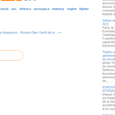
annoncé l
drones S
russie
uec
defence
aerospace
industry
engine
fighter
croissan
bataille q
Safran la
ACE
Paris, le
Eurosato
e dragueurs...
Russie-Otan: l'arrêt de la... >>
l’intelli
Cognitive
capacité
Electroni
Thales v
aérienne 
de son te
photo Th
du minist
Défense 
fournitu
aérienne
de...
EUROSAT
ATTEND
Depuis 2
les muta
de la Sé
accélérat
d’un nouv