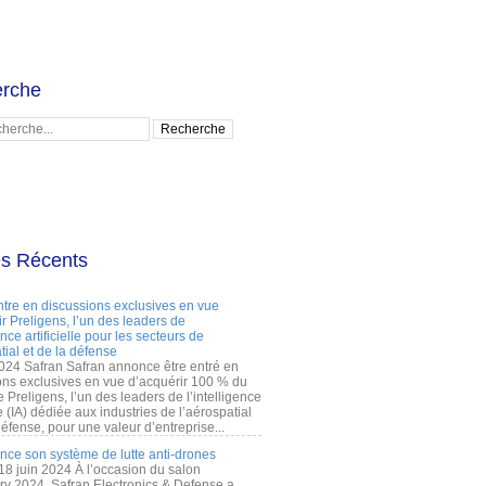
rche
es Récents
ntre en discussions exclusives en vue
r Preligens, l’un des leaders de
gence artificielle pour les secteurs de
tial et de la défense
2024 Safran Safran annonce être entré en
ons exclusives en vue d’acquérir 100 % du
e Preligens, l’un des leaders de l’intelligence
lle (IA) dédiée aux industries de l’aérospatial
défense, pour une valeur d’entreprise...
ance son système de lutte anti-drones
 18 juin 2024 À l’occasion du salon
ry 2024, Safran Electronics & Defense a