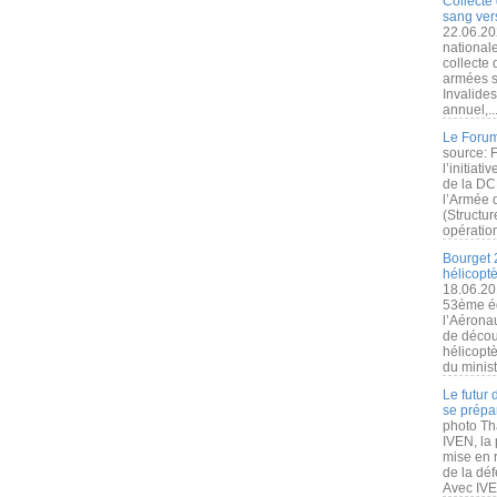
Collecte 
sang vers
22.06.20
nationale
collecte
armées s
Invalide
annuel,..
Le Forum
source: 
l’initiat
de la DC
l’Armée 
(Structur
opération
Bourget 
hélicopt
18.06.20
53ème éd
l’Aérona
de découv
hélicopt
du minist
Le futur
se prépa
photo Th
IVEN, la 
mise en r
de la dé
Avec IVEN