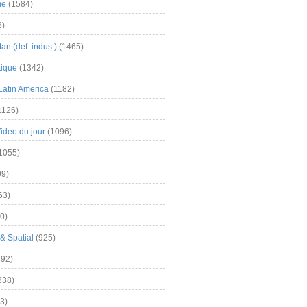
me
(1584)
3)
an (def. indus.)
(1465)
tique
(1342)
Latin America
(1182)
1126)
Video du jour
(1096)
1055)
9)
63)
0)
& Spatial
(925)
92)
838)
3)