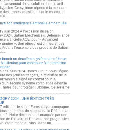
e lancement de sa solution de lutte anti-
kyjacker. Ce système répond à la menace
te des drones, aussi bien sur le champ de
u’à...
nce son intelligence artificielle embarquée
 19 juin 2024 À l’occasion du salon
ry 2024, Safran Electronics & Defense lance
gence artificielle ACE, pour « Advanced
 Engine ». Son objectif est d’intégrer des
s IA dans l’ensemble des produits de Safran
cs...
a fournir un deuxième système de défense
à l’Ukraine pour contribuer à la protection
rritoire
ales 07/06/2024 Thales Group Sous l’égide
ère des Armées français, le ministère de la
ukrainien a signé un contrat pour la
re d’un second système complet de défense
 Thales pour protéger l’Ukraine. Ce système
ORY 2024 : UNE ÉDITION TRÈS
UE
7 éditions, le salon Eurosatory accompagne
tions mondiales du secteur de la Défense et
curité. Notre décennie est marquée par une
ion de l’histoire et l’instauration progressive
el ordre mondial. Ainsi, dans un...