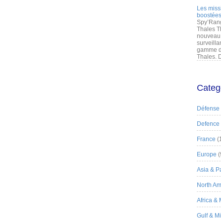
Les miss
boostées
Spy’Rang
Thales T
nouveau 
surveilla
gamme de
Thales. D
Categ
Défense
Defence
France
(
Europe
(
Asia & Pa
North Am
Africa &
Gulf & M