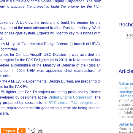
hich is a subsidiary of the United Engine Corporation. The new
rity to manage the project to build the engine for the fifth-
lexander Artyukhov, the program to build the engine for the
Reche
ently one of the most advanced in all of Russian industry. Work
he phase-gate system. Experts will identify key milestones with
d.
e A M. Lyulki Experimental Design Bureau (a branch of UEIA),
 committee.
gines for Combat Aircraft" UEC Division. It was awarded the
ve engine for the PAK FA fighter jet in 2013. In November of last
efore a committee of the Ministry of Defense of the Russian
Articl
ustomer. In 2014 UEIA was appointed chief manufacturer of
 units.
y, the A M. Lyulki Experimental Design Bureau, are preparing to
Safran e
ine for the PAK FA.
d’acquéri
-50 fighter (the PAK FA project) are being produced by Rostec
l’intelli
l’aérospa
developed by designers at the
United Engine Corporation
. The
24 juin 
g prepared by specialists at
RT-Chemical Technologies and
discussi
 the requirements for fifth generation aircraft are being created
capital d
artificie
cern.
et de la 
Safran l
Paris, le
Repost
0
Eurosato