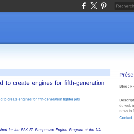
Prése
ed to create engines for fifth-generation
Blog
: R
Descrip
du web i
news in 
Contact
shed for the PAK FA Prospective Engine Program at the Ufa