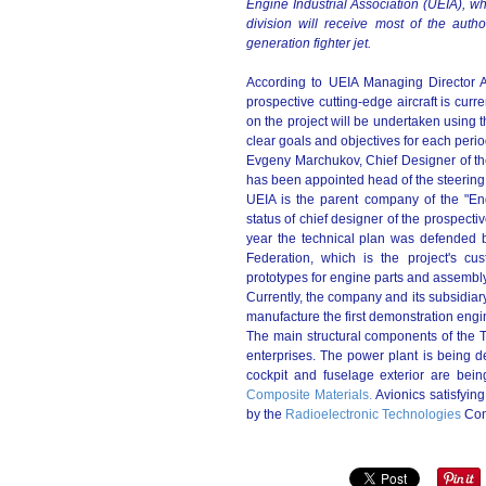
Engine Industrial Association (UEIA), w
division will receive most of the autho
generation fighter jet.
According to UEIA Managing Director A
prospective cutting-edge aircraft is curr
on the project will be undertaken using t
clear goals and objectives for each perio
Evgeny Marchukov, Chief Designer of th
has been appointed head of the steering
UEIA is the parent company of the "En
status of chief designer of the prospecti
year the technical plan was defended b
Federation, which is the project's c
prototypes for engine parts and assembly
Currently, the company and its subsidiar
manufacture the first demonstration eng
The main structural components of the T
enterprises. The power plant is being 
cockpit and fuselage exterior are bein
Composite Materials.
Avionics satisfying
by the
Radioelectronic Technologies
Con