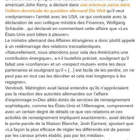
américain John Kerry, a déclaré dans
une entrevue parue dans
l’édition dominicale du quotidien allemand
Die Welt
qu’il veut
«redynamiser» l’amitié avec les USA, ce qui contraste avec la
déclaration de son collègue ministre des Finances, Wolfgang
Schäuble , qui déclarait en commentant cette affaire que «Les
États-Unis sont bêtes à pleurer».
Le ministre allemand des Affaires étrangères a donc plutôt appelé
à un redémarrage des relations transatlantiques.
«Naturellement, nous attendons pour cela des Américains une
contribution énergique», a-t-il toutefois précisé, soulignant qu’il
fallait une «confiance» et un «respect mutuel« entre les deux
partenaires et soulignant qu’il « [...] est facile de les perdre, on ne
peut pas en tout cas les décréter et cela met longtemps à les
regagner».
Vendredi, Wahington avait laissé entendre qu’ils n’appréciaient
pas la réaction des autorités allemandes sur l’affaire
d’espionnage.n«Des alliés dotés de services de renseignement
sophistiqués, comme les États-Unis et l’Allemagne, comprennent
avec un certain degré de détails ce que ces relations et ces
activités de renseignement impliquent exactement», avait déclaré
le porte-parole de la Maison Blanche, Josh Earnest, ajoutant que
«La façon la plus efficace de régler les différends est de passer
par les canaux privés établis, pas par les médias».