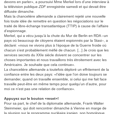
devons en parler», a poursuivi Mme Merkel lors d’une interview à
la télévision publique
ZDF
enregistrée samedi et qui devait être
diffusée dimanche.
Mais la chancelière allemande a clairement rejeté une nouvelle
fois toute idée de remettre en question les négociations sur le
traité de libre-échange transatlantique (TTIP) à cause de l’affaire
d’espionnage.
Merkel, qui a vécu jusqu’à la chute du Mur de Berlin en RDA –un
pays où beaucoup de citoyens étaient espionnés par la Stasi–, a
déclaré: «nous ne vivons plus à l’époque de la Guerre froide où
chacun s’est probablement méfié de chacun. [...] Je crois que les
services secrets du XXIe siècle doivent se concentrer sur les
choses importantes et nous travaillons très étroitement avec les
Américains. Je souhaite que cela continue».
La chancelière allemande a toutefois déploré un effritement de la
confiance entre les deux pays: «l’idée que l’on doive toujours se
demander, quand on travaille ensemble, si celui qui me fait face
travaille peut-être en même temps pour quelqu’un d’autre, pour
moi ce n’est pas une relation de confiance».
Appuyez sur le bouton «reset»!
Pour sa part, le chef de la diplomatie allemande, Frank-Walter
Steinmeier, qui doit rencontrer dimanche à Vienne en marge de
la réunion sur le programme nucléaire iranien, son homologue