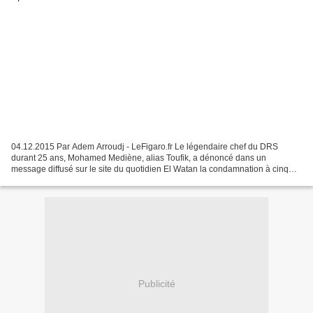
04.12.2015 Par Adem Arroudj - LeFigaro.fr Le légendaire chef du DRS
durant 25 ans, Mohamed Mediène, alias Toufik, a dénoncé dans un
message diffusé sur le site du quotidien El Watan la condamnation à cinq
ans de prison du général à la retraite Abdelkader...
Publicité