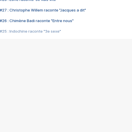
#27 : Christophe Willem raconte "Jacques a dit"
#26 : Chimène Badi raconte "Entre nous"
#25 : Indochine raconte "3e sexe"
#24 : Zaho raconte "C'est chelou"
#23 : Patrick Bruel raconte "Au café des délices"
#22 : Kyo raconte "Le chemin"
#21 : Nolwenn Leroy raconte "Cassé"
#20 : Patrick Hernandez raconte "Born to be alive"
#19 : Lorie raconte "Près de moi"
#18 : Michael Jones raconte "A nos actes manqués" (avec Jean-Jacque
#17 : Khaled raconte "Aïcha"
#16 : Corneille raconte "Parce qu'on vient de loin"