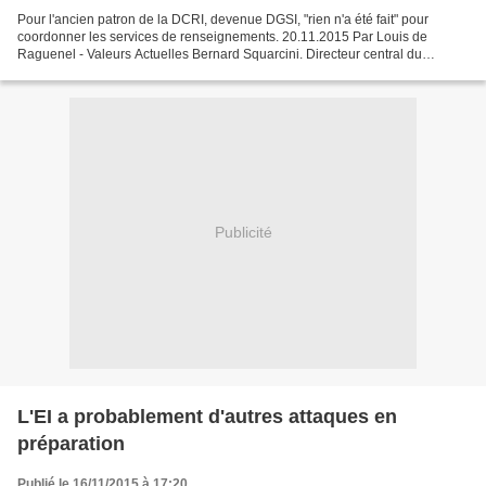
Pour l'ancien patron de la DCRI, devenue DGSI, "rien n'a été fait" pour
coordonner les services de renseignements. 20.11.2015 Par Louis de
Raguenel - Valeurs Actuelles Bernard Squarcini. Directeur central du
renseignement intérieur de 2008 à 2012, l’ancien...
Publicité
L'EI a probablement d'autres attaques en
préparation
Publié le 16/11/2015 à 17:20