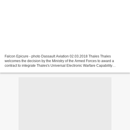
Falcon Epicure - photo Dassault Aviation 02.03.2018 Thales Thales
welcomes the decision by the Ministry of the Armed Forces to award a
contract to integrate Thales's Universal Electronic Warfare Capability
(CUGE) on board three Falcon Epicure jets. This...