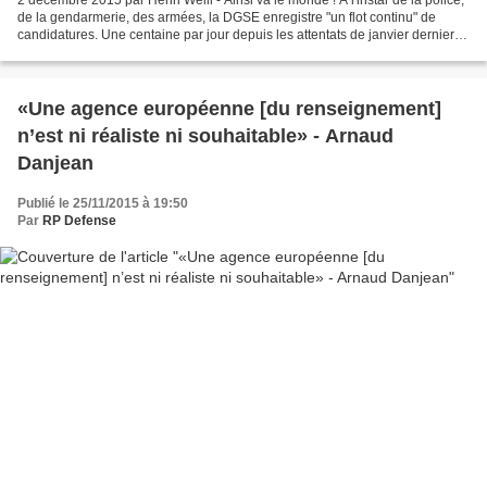
2 décembre 2015 par Henri Weill - Ainsi va le monde ! A l'instar de la police,
de la gendarmerie, des armées, la DGSE enregistre "un flot continu" de
candidatures. Une centaine par jour depuis les attentats de janvier dernier
contre une trentaine auparavant....
«Une agence européenne [du renseignement]
n’est ni réaliste ni souhaitable» - Arnaud
Danjean
Publié le 25/11/2015 à 19:50
Par
RP Defense