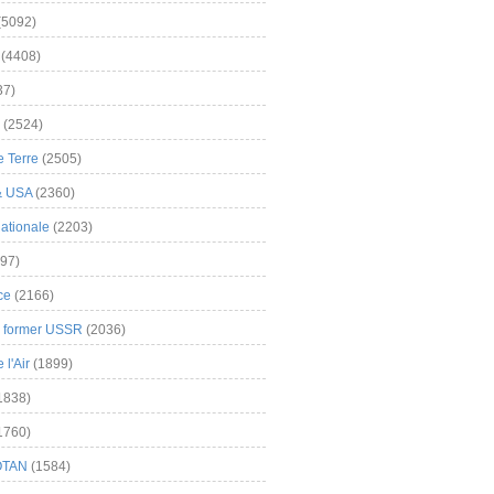
(5092)
(4408)
37)
(2524)
 Terre
(2505)
& USA
(2360)
ationale
(2203)
97)
ce
(2166)
& former USSR
(2036)
l'Air
(1899)
1838)
1760)
OTAN
(1584)