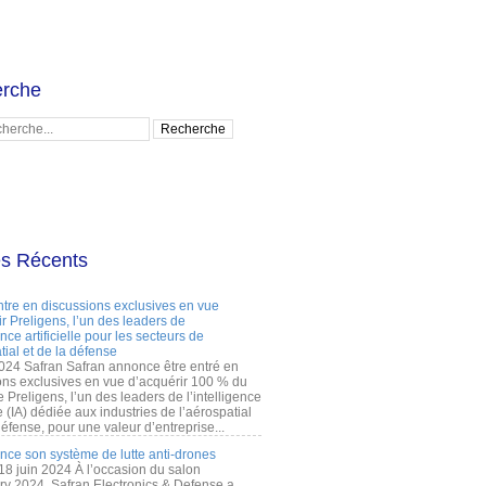
rche
es Récents
ntre en discussions exclusives en vue
r Preligens, l’un des leaders de
gence artificielle pour les secteurs de
tial et de la défense
2024 Safran Safran annonce être entré en
ons exclusives en vue d’acquérir 100 % du
e Preligens, l’un des leaders de l’intelligence
lle (IA) dédiée aux industries de l’aérospatial
défense, pour une valeur d’entreprise...
ance son système de lutte anti-drones
 18 juin 2024 À l’occasion du salon
ry 2024, Safran Electronics & Defense a