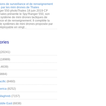
ions de surveillance et de renseignement
 par les mini drones de Thales
er 550 photoThales 18 juin 2019 CP
hales présente le Spy’Ranger 550, son
système de mini drones tactiques de
nce et de renseignement. Il complète la
 systèmes de mini drones proposée par
éployable en vingt...
ories
(20241)
(18989)
14639)
9884)
cific
(8460)
erica
(8252)
 Maghreb
(7157)
iddle East
(6838)