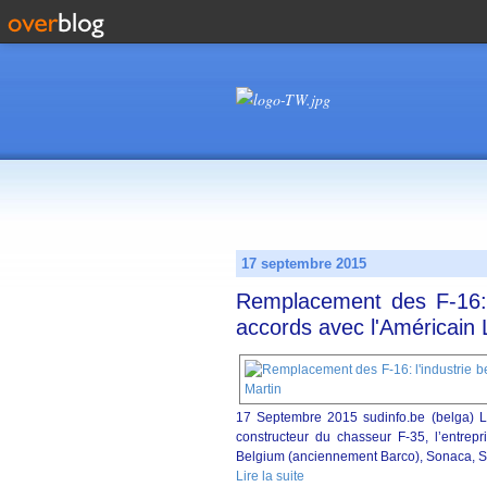
17 septembre 2015
Remplacement des F-16: l
accords avec l'Américain
17 Septembre 2015 sudinfo.be (belga) Le
constructeur du chasseur F-35, l’entrepr
Belgium (anciennement Barco), Sonaca, Sab
Lire la suite