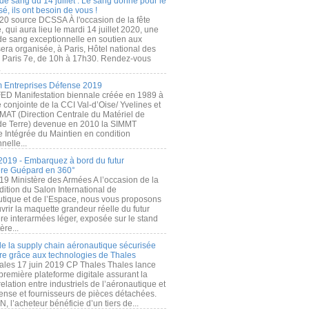
de sang du 14 juillet : Le sang donné pour le
é, ils ont besoin de vous !
20 source DCSSA À l'occasion de la fête
, qui aura lieu le mardi 14 juillet 2020, une
 de sang exceptionnelle en soutien aux
era organisée, à Paris, Hôtel national des
s Paris 7e, de 10h à 17h30. Rendez-vous
.
 Entreprises Défense 2019
FED Manifestation biennale créée en 1989 à
ive conjointe de la CCI Val-d’Oise/ Yvelines et
MAT (Direction Centrale du Matériel de
de Terre) devenue en 2010 la SIMMT
e Intégrée du Maintien en condition
nelle...
2019 - Embarquez à bord du futur
ère Guépard en 360°
19 Ministère des Armées A l’occasion de la
ition du Salon International de
utique et de l’Espace, nous vous proposons
rir la maquette grandeur réelle du futur
ère interarmées léger, exposée sur le stand
ère...
 de la supply chain aéronautique sécurisée
re grâce aux technologies de Thales
ales 17 juin 2019 CP Thales Thales lance
première plateforme digitale assurant la
elation entre industriels de l’aéronautique et
fense et fournisseurs de pièces détachées.
, l’acheteur bénéficie d’un tiers de...