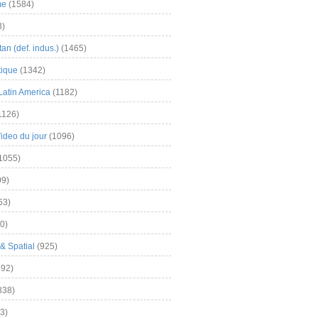
me
(1584)
3)
an (def. indus.)
(1465)
tique
(1342)
Latin America
(1182)
1126)
Video du jour
(1096)
1055)
9)
63)
0)
& Spatial
(925)
92)
838)
3)