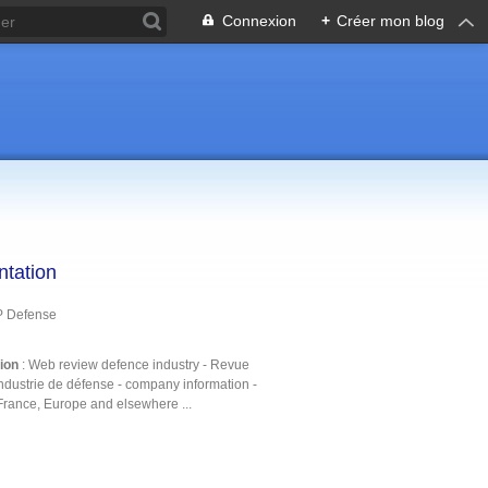
Connexion
+
Créer mon blog
ntation
P Defense
tion
: Web review defence industry - Revue
ndustrie de défense - company information -
France, Europe and elsewhere ...