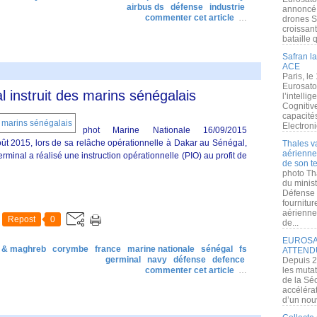
airbus ds
défense
industrie
annoncé l
commenter cet article
…
drones S
croissan
bataille q
Safran la
ACE
Paris, le
Eurosato
instruit des marins sénégalais
l’intelli
Cognitive
capacité
Electroni
phot Marine Nationale 16/09/2015
ût 2015, lors de sa relâche opérationnelle à Dakar au Sénégal,
Thales v
aérienne 
rminal a réalisé une instruction opérationnelle (PIO) au profit de
de son te
photo Th
du minist
Défense 
fournitu
aérienne
Repost
0
de...
EUROSAT
a & maghreb
corymbe
france
marine nationale
sénégal
fs
ATTEND
germinal
navy
défense
defence
Depuis 2
commenter cet article
…
les muta
de la Sé
accélérat
d’un nouv