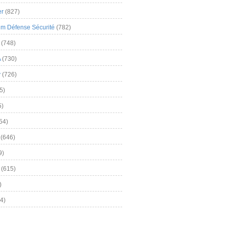
er
(827)
m Défense Sécurité
(782)
(748)
A
(730)
y
(726)
5)
5)
54)
(646)
9)
(615)
)
4)