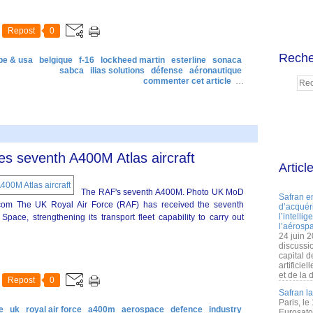
Repost
0
Reche
pe & usa
belgique
f-16
lockheed martin
esterline
sonaca
sabca
ilias solutions
défense
aéronautique
commenter cet article
…
es seventh A400M Atlas aircraft
Articl
The RAF's seventh A400M. Photo UK MoD
Safran e
.com The UK Royal Air Force (RAF) has received the seventh
d’acquéri
l’intelli
ace, strengthening its transport fleet capability to carry out
l’aérospa
24 juin 
discussi
capital d
artificie
et de la 
Repost
0
Safran l
Paris, le
e
uk
royal air force
a400m
aerospace
defence
industry
Eurosato