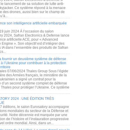
e lancement de sa solution de lutte anti-
kyjacker. Ce système répond à la menace
te des drones, aussi bien sur le champ de
u’à...
nce son intelligence artificielle embarquée
 19 juin 2024 À l’occasion du salon
ry 2024, Safran Electronics & Defense lance
gence artificielle ACE, pour « Advanced
 Engine ». Son objectif est d’intégrer des
s IA dans l’ensemble des produits de Safran
cs...
a fournir un deuxième système de défense
à l’Ukraine pour contribuer à la protection
rritoire
ales 07/06/2024 Thales Group Sous l’égide
ère des Armées français, le ministère de la
ukrainien a signé un contrat pour la
re d’un second système complet de défense
 Thales pour protéger l’Ukraine. Ce système
ORY 2024 : UNE ÉDITION TRÈS
UE
7 éditions, le salon Eurosatory accompagne
tions mondiales du secteur de la Défense et
curité. Notre décennie est marquée par une
ion de l’histoire et l’instauration progressive
el ordre mondial. Ainsi, dans un...