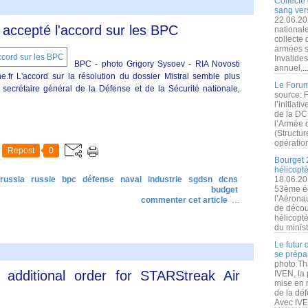
Collecte 
sang vers
22.06.20
 accepté l'accord sur les BPC
nationale
collecte
armées s
Invalide
BPC - photo Grigory Sysoev - RIA Novosti
annuel,..
e.fr L'accord sur la résolution du dossier Mistral semble plus
Le Forum
 secrétaire général de la Défense et de la Sécurité nationale,
source: 
l’initiat
de la DC
l’Armée 
(Structur
opération
Repost
0
Bourget 
hélicopt
russia
russie
bpc
défense
naval
industrie
sgdsn
dcns
18.06.20
53ème éd
budget
l’Aérona
commenter cet article
…
de découv
hélicopt
du minist
Le futur
se prépa
photo Th
additional order for STARStreak Air
IVEN, la 
mise en r
de la dé
Avec IVEN