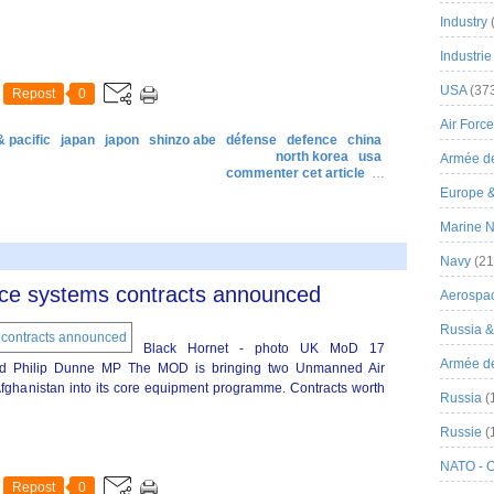
Industry
Industrie
USA
(37
Repost
0
Air Force
& pacific
japan
japon
shinzo abe
défense
defence
china
north korea
usa
Armée de
commenter cet article
…
Europe 
Marine N
Navy
(21
ence systems contracts announced
Aerospa
Russia 
Black Hornet - photo UK MoD 17
Armée de 
nd Philip Dunne MP The MOD is bringing two Unmanned Air
Afghanistan into its core equipment programme. Contracts worth
Russia
(
Russie
(
NATO - 
Repost
0