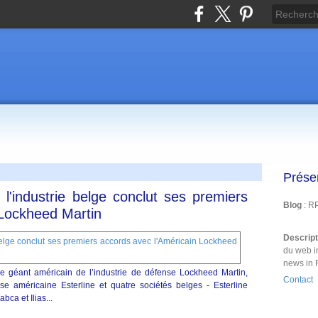
Prése
'industrie belge conclut ses premiers
Blog
: R
 Lockheed Martin
Descrip
du web i
news in 
 géant américain de l’industrie de défense Lockheed Martin,
Contact
ise américaine Esterline et quatre sociétés belges - Esterline
ca et Ilias...