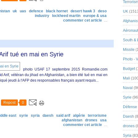
Terroris
nistan
uk
uas
defence
black hornet
desert hawk 3
deso
UK
(151
industry
lockheed martin
europe & usa
commenter cet article
…
Afghanist
Aéronau
South & 
Missile
(
 Arif tué en mai en Syrie
Photo - 
Budget
(
photo USAF 17 septembre 2015 Romandie.com
ïd Arif, vétéran du jihad en Afghanistan, a bien été tué en mai en
Mali
(100
diqué jeudi à l'AFP des responsables français ayant requis...
Naval
(9
Syrie
(96
Repost
0
Défense 
iddle east
syrie
syria
daesh
saïd arif
algérie
terrorisme
Daesh
(8
afghanistan
drones
usa
commenter cet article
…
drones
(
Syria
(83