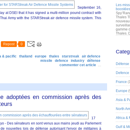
Les miss
September 16,
boostées
at DSEI that it has signed a multi-million pound contract with
Spy’Rang
Thales T
Thai Army with the STARStreak air defence missile system. This
nouveau 
surveilla
gamme de
Thales. D
Repost
0
Categ
a & pacific
thailand
europe
thales
starstreak
air defence
missile
defence
industry
défense
Défense
commenter cet article
…
Defence
France
(
Europe
(
nse adoptées en commission après des
Asia & Pa
teurs
North Am
Africa &
17
 - Des sénateurs en sont venus aux mains jeudi au Parlement
Gulf & M
e nouvelles lois de défense autorisant l'envoi de militaires à