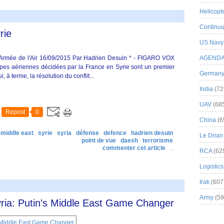
Helicopt
Continuu
rie
US Navy
Armée de l'Air 16/09/2015 Par Hadrien Desuin * - FIGARO VOX
AGEND
pes aériennes décidées par la France en Syrie sont un premier
German
i, à terme, la résolution du conflit...
India
(72
UAV
(68
Repost
0
China
(6
 middle east
syrie
syria
défense
defence
hadrien desuin
Le Drian
point de vue
daesh
terrorisme
commenter cet article
…
RCA
(62
Logistics
Irak
(607
Army
(59
ria: Putin’s Middle East Game Changer