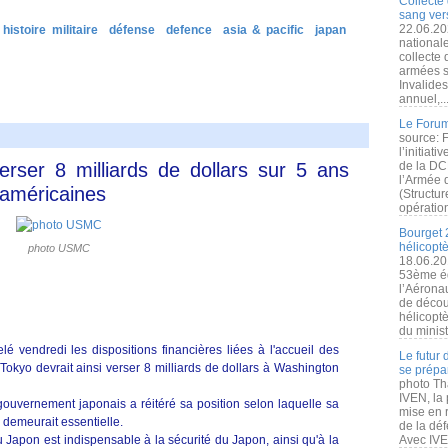
Collecte 
sang vers
22.06.20
histoire militaire
défense
defence
asia & pacific
japan
nationale
collecte
armées s
Invalide
annuel,..
Le Forum
source: 
l’initiat
rser 8 milliards de dollars sur 5 ans
de la DC
l’Armée 
 américaines
(Structur
opération
Bourget 
hélicopt
photo USMC
18.06.20
53ème éd
l’Aérona
de découv
hélicopt
du minist
é vendredi les dispositions financières liées à l'accueil des
Le futur
 Tokyo devrait ainsi verser 8 milliards de dollars à Washington
se prépa
photo Th
IVEN, la 
gouvernement japonais a réitéré sa position selon laquelle sa
mise en r
s demeurait essentielle.
de la dé
Japon est indispensable à la sécurité du Japon, ainsi qu'à la
Avec IVEN