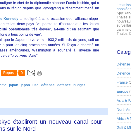
 souligné le chef de la diplomatie nippone Fumio Kishida, qui a
Les miss
 dans la région depuis que Pyongyang a récemment mené un
boostées
Spy’Rang
Thales T
ne Kennedy
, a souligné à cette occasion que l'alliance nippo-
nouveau 
 entre les deux pays "va permettre d'assurer que les forces
surveilla
lité opérationelle très élevée", a-t-elle dit en estimant que
gamme de
Thales. D
 forte à tous points de vue".
t que le Japon doive verser 933,2 milliards de yens, soit un
vus pour les cinq prochaines années. Si Tokyo a cherché un
ases américaines, Washington a souhaité à l'inverse une
Categ
ue de "pivot vers l'Asie".
Défense
Repost
0
Defence
France
(
ific
japan
japon
usa
défense
defence
budget
Europe
(
Asia & Pa
North Am
Africa &
okyo établiront un nouveau canal pour
ns sur le Nord
Gulf & M