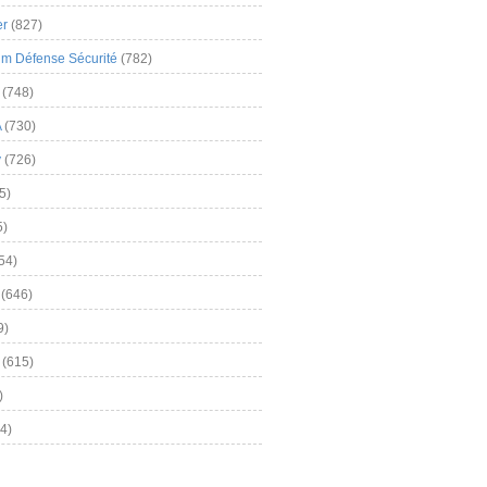
er
(827)
m Défense Sécurité
(782)
(748)
A
(730)
y
(726)
5)
5)
54)
(646)
9)
(615)
)
4)