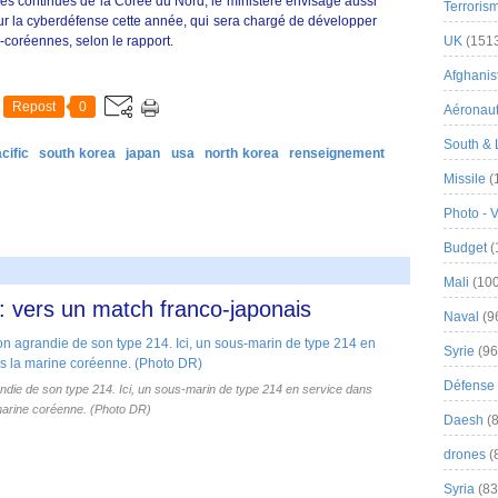
s continues de la Corée du Nord, le ministère envisage aussi
Terroris
sur la cyberdéfense cette année, qui sera chargé de développer
-coréennes, selon le rapport.
UK
(151
Afghanist
Repost
0
Aéronau
South & 
cific
south korea
japan
usa
north korea
renseignement
Missile
(
Photo - 
Budget
(
Mali
(100
: vers un match franco-japonais
Naval
(9
Syrie
(96
Défense 
ndie de son type 214. Ici, un sous-marin de type 214 en service dans
marine coréenne. (Photo DR)
Daesh
(8
drones
(
Syria
(83