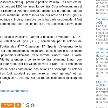
hasseurs à pied qui prend le pont de Palikao. Ces derniers ne
annoncé l
inois perdent 1200 hommes. Le général Cousin-Montauban est
drones S
croissan
. L'Empereur Xiangfan s'enfuit lorsque les européens entrent
bataille q
été est malheureusement mis à sac, sur ordre de Lord Elgin. La
Safran la
'optique chinoise, la preuve de la barbarie occidentale; il faut
ACE
llage ne pourraient se comparer qu'avec celles du Louvre et de
Paris, le
Eurosato
l’intelli
Cognitive
se
(actuelle Palestine). Durant la bataille de Megiddo (16 – 21
capacité
 de Palestine et Syrie (DFPS) commandé par le colonel de
Electroni
ème
er
d’unités des 4
Chasseurs, 1
Spahis, d’éléments de la
Thales v
ns fait une brèche de 25 km de large dans le front et sur 8 km de
aérienne 
risonniers ottomans. Cette victoire s’inscrit dans la vaste
de son te
photo Th
 Allenby a entrepris contre le général allemand Liman von
du minist
 pour repousser les Ottomans vers le Nord-Est et finalement
Défense 
ussi la belle coordination des actions de sabotage du colonel
fournitu
aérienne
ires (qui auraient pu permettre un repli général) et les
de...
française (CA Varney) sur les troupes ottomanes du littoral (et
EUROSAT
).
ATTEND
Depuis 2
upent la Mandchourie
.
les muta
de la Sé
accélérat
d’un nouv
Repost
0