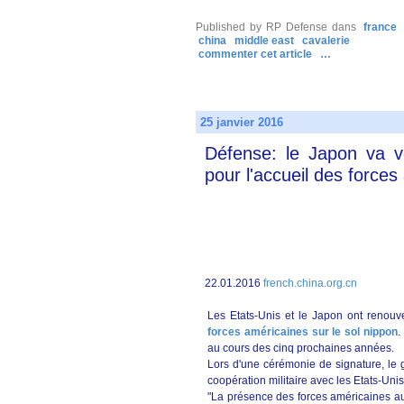
Published by RP Defense
dans
france
china
middle east
cavalerie
commenter cet article
…
25 janvier 2016
Défense: le Japon va ve
pour l'accueil des forces
22.01.2016
french.china.org.cn
Les Etats-Unis et le Japon ont renouvel
forces américaines sur le sol nippon
.
au cours des cinq prochaines années.
Lors d'une cérémonie de signature, le 
coopération militaire avec les Etats-Uni
"La présence des forces américaines au 