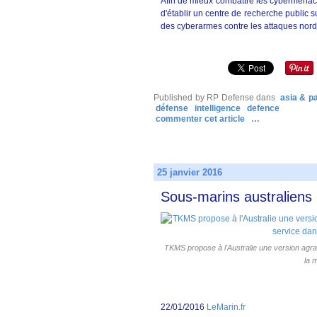
Afin de mieux combattre les cybermenace
d'établir un centre de recherche public 
des cyberarmes contre les attaques nord
Published by RP Defense
dans
asia & pa
défense
intelligence
defence
commenter cet article
…
25 janvier 2016
Sous-marins australiens 
TKMS propose à l'Australie une version agra
la 
22/01/2016
LeMarin.fr