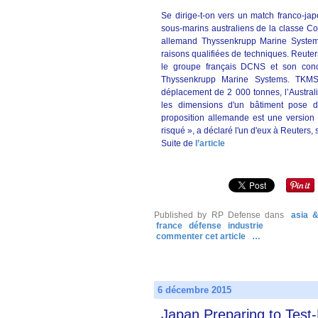
Se dirige-t-on vers un match franco-ja
sous-marins australiens de la classe Col
allemand Thyssenkrupp Marine Systems
raisons qualifiées de techniques. Reuter
le groupe français DCNS et son conc
Thyssenkrupp Marine Systems. TKMS
déplacement de 2 000 tonnes, l’Australi
les dimensions d'un bâtiment pose d
proposition allemande est une version 
risqué », a déclaré l'un d'eux à Reuters,
Suite de
l’article
Published by RP Defense
dans
asia &
france
défense
industrie
commenter cet article
…
6 décembre 2015
Japan Preparing to Test-