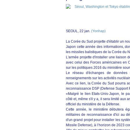
SEOUL, 22 jan.
(Yonhap)
La Corée du Sud projette d'établir un nou
Japon cette année des informations, don
les missiles balistiques de la Corée du N
L'armée projette d'installer une liaison 
avec celui des Forces américaines en 
sur les politiques 2016 du ministère sou
Le réseau d'échanges de données mil
renseignements sur les activités nucléai
Avec ce lien, la Corée du Sud pourra ac
reconnaissance DSP (Defense Support P
«Malgré le lien Etats-Unis-Japon, le pa
côté et, même s'il y a, il sera limité au
officiel du ministère de la Défense.
Cette année, le ministère débutera éga
militaires de reconnaissance d'ici au d
d'un grand projet pour installer les sys
Missile Defense), à l’horizon de 2023 co