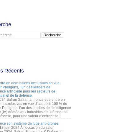
rche
es Récents
ntre en discussions exclusives en vue
r Preligens, l’un des leaders de
gence artificielle pour les secteurs de
tial et de la défense
2024 Safran Safran annonce être entré en
ons exclusives en vue d’acquérir 100 % du
e Preligens, l’un des leaders de l’intelligence
lle (IA) dédiée aux industries de l’aérospatial
défense, pour une valeur d’entreprise...
ance son système de lutte anti-drones
 18 juin 2024 À l’occasion du salon
ry 2024, Safran Electronics & Defense a