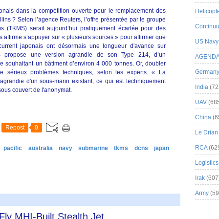
ponais dans la compétition ouverte pour le remplacement des
Helicopt
lins ? Selon l’agence Reuters, l’offre présentée par le groupe
Continuu
 (TKMS) serait aujourd’hui pratiquement écartée pour des
s affirme s’appuyer sur « plusieurs sources » pour affirmer que
US Navy
urrent japonais ont désormais une longueur d'avance sur
 propose une version agrandie de son Type 214, d’un
AGEND
e souhaitant un bâtiment d’environ 4 000 tonnes. Or, doubler
German
e sérieux problèmes techniques, selon les experts. « La
agrandie d'un sous-marin existant, ce qui est techniquement
India
(72
 sous couvert de l'anonymat.
UAV
(68
China
(6
Repost
0
Le Drian
RCA
(62
 pacific
australia
navy
submarine
tkms
dcns
japan
Logistics
Irak
(607
Army
(59
Fly MHI-Built Stealth Jet