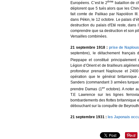
ème
Européens. C’est le 2
bataillon de c
déplorent que 5 tués alors que les Ch
fait comte de Palikao par Napoléon III
dans Pékin, le 12 octobre. Le palais d’
destruction du palais d'Eté reste, dans l
comprendre que sa destruction et son pi
Versailles combinées.
21 septembre 1918 :
prise de Naplou
septembre), le détachement français
Pieppape et constitué principalement 
Légion d’Orient et de tirailleurs algérie
profondeur prenant Naplouse et 2400 p
opération que le général britannique
Sanders (commandant 3 armées turques)
er
prendre Damas (1
octobre). A noter a
T.E Lawrence sur les lignes ferrovia
bombardements des flottes britannique et 
débouchant sur la conquête de Beyrouth
21 septembre 1931 :
les Japonais occ