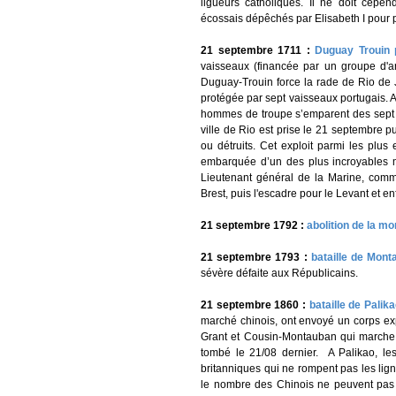
ligueurs catholiques. Il ne doit cepe
écossais dépêchés par Elisabeth I pour p
21 septembre 1711 :
Duguay Trouin 
vaisseaux (financée par un groupe d'a
Duguay-Trouin force la rade de Rio de J
protégée par sept vaisseaux portugais. 
hommes de troupe s’emparent des sept fo
ville de Rio est prise le 21 septembre 
ou détruits. Cet exploit parmi les plus
embarquée d’un des plus incroyables ma
Lieutenant général de la Marine, comm
Brest, puis l'escadre pour le Levant et en
21 septembre 1792 :
abolition de la m
21 septembre 1793 :
bataille de Mont
sévère défaite aux Républicains.
21 septembre 1860 :
bataille de Palik
marché chinois, ont envoyé un corps 
Grant et Cousin-Montauban qui marche 
tombé le 21/08 dernier. A Palikao, le
britanniques qui ne rompent pas les ligne
le nombre des Chinois ne peuvent pas 