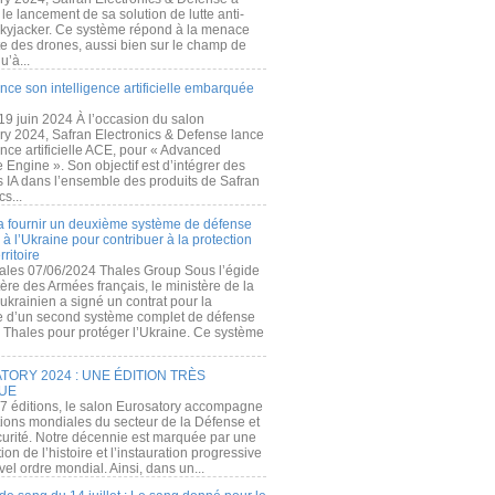
e lancement de sa solution de lutte anti-
kyjacker. Ce système répond à la menace
te des drones, aussi bien sur le champ de
u’à...
nce son intelligence artificielle embarquée
 19 juin 2024 À l’occasion du salon
ry 2024, Safran Electronics & Defense lance
gence artificielle ACE, pour « Advanced
 Engine ». Son objectif est d’intégrer des
s IA dans l’ensemble des produits de Safran
cs...
a fournir un deuxième système de défense
à l’Ukraine pour contribuer à la protection
rritoire
ales 07/06/2024 Thales Group Sous l’égide
ère des Armées français, le ministère de la
ukrainien a signé un contrat pour la
re d’un second système complet de défense
 Thales pour protéger l’Ukraine. Ce système
ORY 2024 : UNE ÉDITION TRÈS
UE
7 éditions, le salon Eurosatory accompagne
tions mondiales du secteur de la Défense et
curité. Notre décennie est marquée par une
ion de l’histoire et l’instauration progressive
el ordre mondial. Ainsi, dans un...