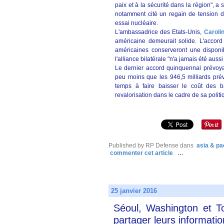
paix et à la sécurité dans la région", a
notamment cité un regain de tension
essai nucléaire.
L'ambassadrice des Etats-Unis,
Caroli
américaine demeurait solide. L'accord
américaines conserveront une disponibi
l'alliance bilatérale "n'a jamais été aussi
Le dernier accord quinquennal prévoyai
peu moins que les 946,5 milliards pré
temps à faire baisser le coût des b
revalorisation dans le cadre de sa politiq
Published by RP Defense
dans
asia & pac
commenter cet article
…
25 janvier 2016
Séoul, Washington et T
partager leurs informatio