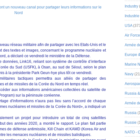
Industry
Industrie
USA
(37
Air Force
veau réseau militaire afin de partager avec les Etats-Unis et le
Armée de
t des textes et images, concernant le programme nucléaire et
Europe 
ord, a déclaré ce vendredi le ministère de la Défense.
de données, Link16, reliant son système de contrôle d’interface
Marine N
Corée du Sud (USFK), à Osan, au sud de Séoul, selon le plan
mis à la présidente Park Geun-hye plus tôt ce vendredi.
Navy
(21
itaires tactiques permettra aux alliés de partager des
Aerospa
res et de missiles de la Corée du Nord en temps réel.
céder aux informations américaines collectées du satellite de
Russia 
rogram) sur la péninsule coréenne.
rtage d'informations n'aura pas lieu sans l’accord de chaque
Armée de 
x armes nucléaires et missiles de la Corée du Nord», a indiqué un
Russia
(
lement un projet pour introduire un total de cinq satellites
Russie
(
ébut des années 2020, a montré le rapport. Le plan fait partie
tèmes de défense antimissile, Kill Chain et KAMD (Korea Air and
NATO - 
ntre les menaces nucléaires et de missiles balistiques.