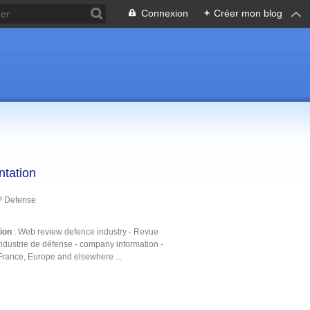
Connexion
+
Créer mon blog
ntation
P Defense
tion
: Web review defence industry - Revue
ndustrie de défense - company information -
France, Europe and elsewhere ...