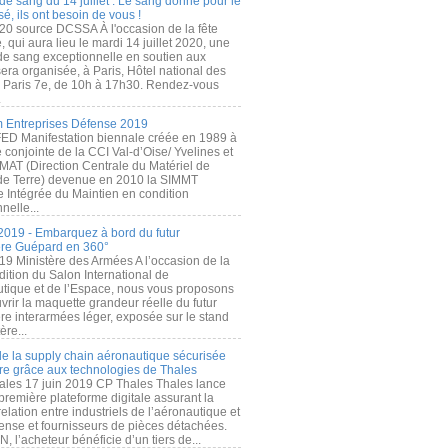
de sang du 14 juillet : Le sang donné pour le
é, ils ont besoin de vous !
20 source DCSSA À l'occasion de la fête
, qui aura lieu le mardi 14 juillet 2020, une
 de sang exceptionnelle en soutien aux
era organisée, à Paris, Hôtel national des
s Paris 7e, de 10h à 17h30. Rendez-vous
.
 Entreprises Défense 2019
FED Manifestation biennale créée en 1989 à
ive conjointe de la CCI Val-d’Oise/ Yvelines et
MAT (Direction Centrale du Matériel de
de Terre) devenue en 2010 la SIMMT
e Intégrée du Maintien en condition
nelle...
2019 - Embarquez à bord du futur
ère Guépard en 360°
19 Ministère des Armées A l’occasion de la
ition du Salon International de
utique et de l’Espace, nous vous proposons
rir la maquette grandeur réelle du futur
ère interarmées léger, exposée sur le stand
ère...
 de la supply chain aéronautique sécurisée
re grâce aux technologies de Thales
ales 17 juin 2019 CP Thales Thales lance
première plateforme digitale assurant la
elation entre industriels de l’aéronautique et
fense et fournisseurs de pièces détachées.
, l’acheteur bénéficie d’un tiers de...