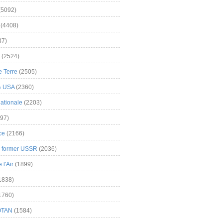
(5092)
(4408)
37)
(2524)
 Terre
(2505)
& USA
(2360)
ationale
(2203)
97)
ce
(2166)
& former USSR
(2036)
l'Air
(1899)
1838)
1760)
OTAN
(1584)