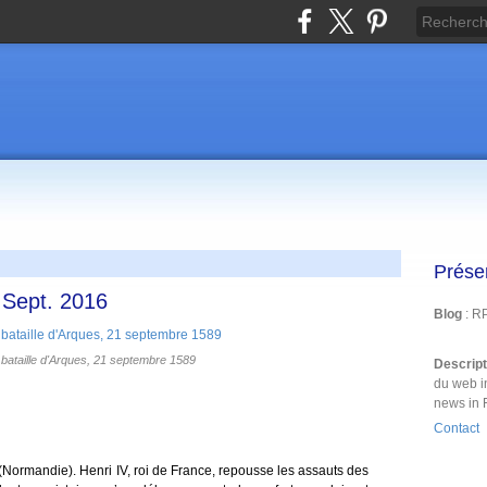
Prése
1 Sept. 2016
Blog
: R
a bataille d'Arques, 21 septembre 1589
Descrip
du web i
news in 
Contact
(Normandie). Henri IV, roi de France, repousse les assauts des