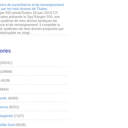
ions de surveillance et de renseignement
 par les mini drones de Thales
er 550 photoThales 18 juin 2019 CP
hales présente le Spy’Ranger 550, son
système de mini drones tactiques de
nce et de renseignement. Il complète la
 systèmes de mini drones proposée par
éployable en vingt...
ories
(20241)
(18989)
14639)
9884)
cific
(8460)
erica
(8252)
 Maghreb
(7157)
iddle East
(6838)