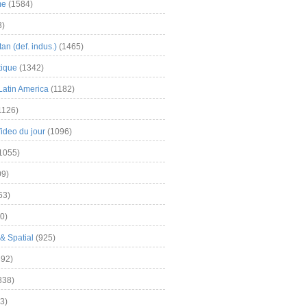
me
(1584)
3)
an (def. indus.)
(1465)
tique
(1342)
Latin America
(1182)
1126)
Video du jour
(1096)
1055)
9)
63)
0)
& Spatial
(925)
92)
838)
3)