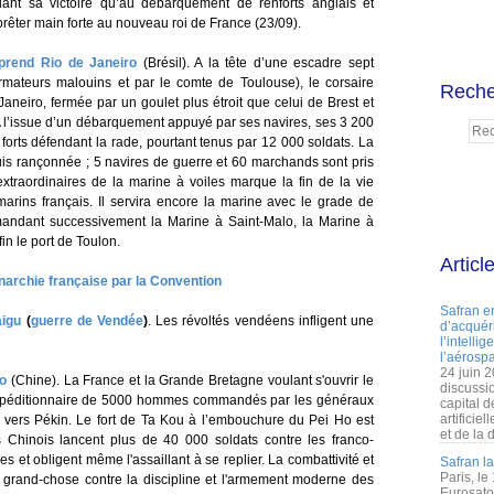
ndant sa victoire qu’au débarquement de renforts anglais et
rêter main forte au nouveau roi de France (23/09).
prend Rio de Janeiro
(Brésil). A la tête d’une escadre sept
rmateurs malouins et par le comte de Toulouse), le corsaire
Reche
aneiro, fermée par un goulet plus étroit que celui de Brest et
A l’issue d’un débarquement appuyé par ses navires, ses 3 200
rts défendant la rade, pourtant tenus par 12 000 soldats. La
puis rançonnée ; 5 navires de guerre et 60 marchands sont pris
 extraordinaires de la marine à voiles marque la fin de la vie
rins français. Il servira encore la marine avec le grade de
andant successivement la Marine à Saint-Malo, la Marine à
fin le port de Toulon.
Articl
onarchie française par la Convention
Safran e
aigu
(
guerre de Vendée
)
. Les révoltés vendéens infligent une
d’acquéri
l’intelli
l’aérospa
24 juin 
ao
(Chine). La France et la Grande Bretagne voulant s'ouvrir le
discussi
expéditionnaire de 5000 hommes commandés par les généraux
capital d
artificie
vers Pékin. Le fort de Ta Kou à l’embouchure du Pei Ho est
et de la 
s Chinois lancent plus de 40 000 soldats contre les franco-
s et obligent même l'assaillant à se replier. La combattivité et
Safran l
Paris, le
grand-chose contre la discipline et l'armement moderne des
Eurosato